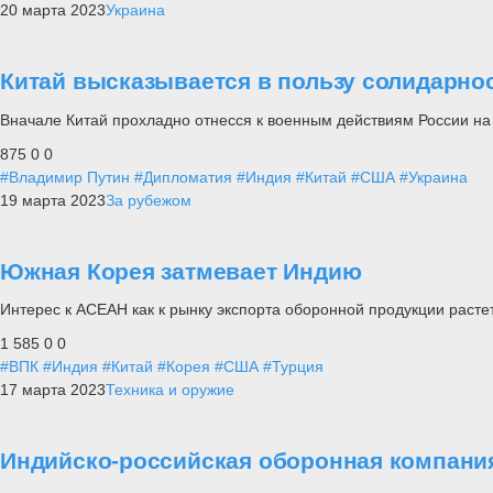
20 марта 2023
Украина
Китай высказывается в пользу солидарно
Вначале Китай прохладно отнесся к военным действиям России на У
875
0
0
#Владимир Путин
#Дипломатия
#Индия
#Китай
#США
#Украина
19 марта 2023
За рубежом
Южная Корея затмевает Индию
Интерес к АСЕАН как к рынку экспорта оборонной продукции расте
1 585
0
0
#ВПК
#Индия
#Китай
#Корея
#США
#Турция
17 марта 2023
Техника и оружие
Индийско-российская оборонная компания