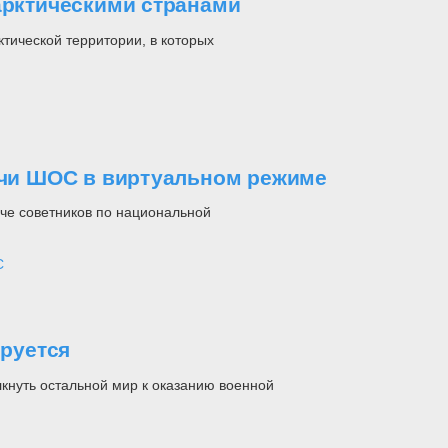
арктическими странами
ктической территории, в которых
речи ШОС в виртуальном режиме
ече советников по национальной
С
руется
кнуть остальной мир к оказанию военной