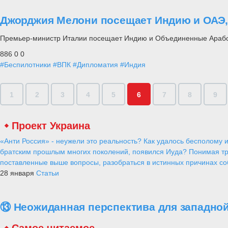
Джорджия Мелони посещает Индию и ОАЭ,
Премьер-министр Италии посещает Индию и Объединенные Арабс
886
0
0
#Беспилотники
#ВПК
#Дипломатия
#Индия
1
2
3
4
5
6
7
8
9
Проект Украина
«Анти Россия» - неужели это реальность? Как удалось бесполому и
братским прошлым многих поколений, появился Иуда? Понимая тр
поставленные выше вопросы, разобраться в истинных причинах соб
28 января
Статьи
⑬ Неожиданная перспектива для западной