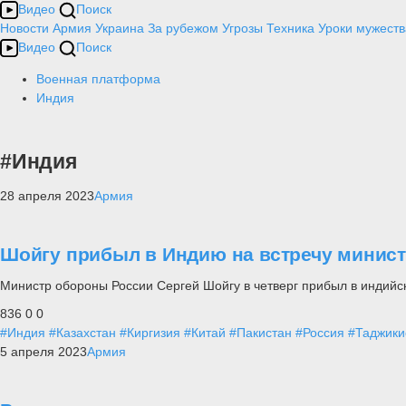
Видео
Поиск
Новости
Армия
Украина
За рубежом
Угрозы
Техника
Уроки мужеств
Видео
Поиск
Военная платформа
Индия
#Индия
28 апреля 2023
Армия
Шойгу прибыл в Индию на встречу мини
Министр обороны России Сергей Шойгу в четверг прибыл в индийску
836
0
0
#Индия
#Казахстан
#Киргизия
#Китай
#Пакистан
#Россия
#Таджики
5 апреля 2023
Армия