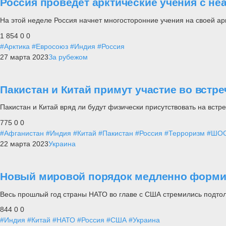
Россия проведет арктические учения с не
На этой неделе Россия начнет многосторонние учения на своей ар
1 854
0
0
#Арктика
#Евросоюз
#Индия
#Россия
27 марта 2023
За рубежом
Пакистан и Китай примут участие во вст
Пакистан и Китай вряд ли будут физически присутствовать на встр
775
0
0
#Афганистан
#Индия
#Китай
#Пакистан
#Россия
#Терроризм
#ШО
22 марта 2023
Украина
Новый мировой порядок медленно форми
Весь прошлый год страны НАТО во главе с США стремились подтол
844
0
0
#Индия
#Китай
#НАТО
#Россия
#США
#Украина