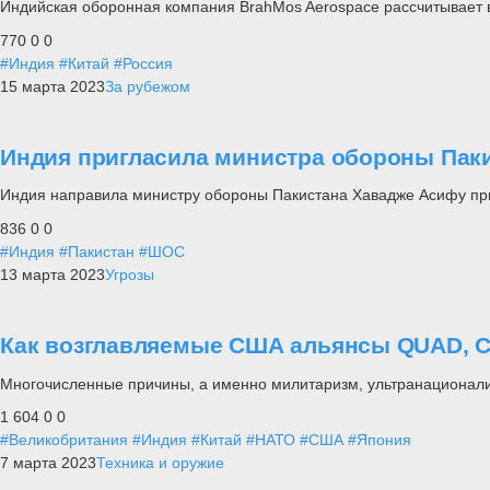
Индийская оборонная компания BrahMos Aerospace рассчитывает в
770
0
0
#Индия
#Китай
#Россия
15 марта 2023
За рубежом
Индия пригласила министра обороны Пак
Индия направила министру обороны Пакистана Хавадже Асифу при
836
0
0
#Индия
#Пакистан
#ШОС
13 марта 2023
Угрозы
Как возглавляемые США альянсы QUAD, CH
Многочисленные причины, а именно милитаризм, ультранационали
1 604
0
0
#Великобритания
#Индия
#Китай
#НАТО
#США
#Япония
7 марта 2023
Техника и оружие