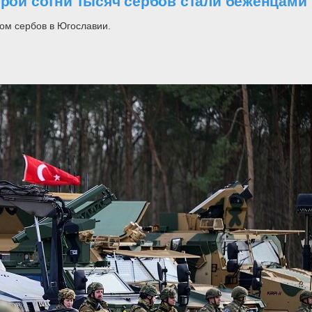
орой сотни тысяч сербов стали беженцами
ом сербов в Югославии.