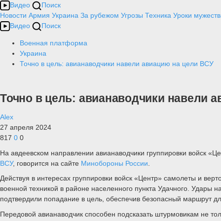
Видео
Поиск
Новости
Армия
Украина
За рубежом
Угрозы
Техника
Уроки мужеств
Видео
Поиск
Военная платформа
Украина
Точно в цель: авианаводчики навели авиацию на цели ВСУ
Точно в цель: авианаводчики навели 
Alex
27 апреля 2024
817
0
0
На авдеевском направлении авианаводчики группировки войск «Ц
ВСУ
, говорится на сайте
Минобороны России
.
Действуя в интересах группировки войск «Центр» самолеты и верт
военной техникой в районе населенного пункта Удачного. Удары 
подтвердили попадание в цель, обеспечив безопасный маршрут д
Передовой авианаводчик способен подсказать штурмовикам не толь