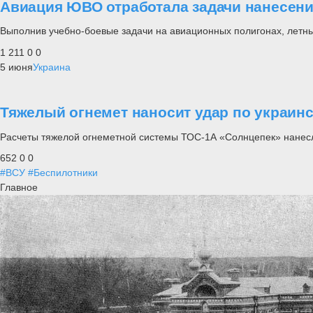
Авиация ЮВО отработала задачи нанесени
Выполнив учебно-боевые задачи на авиационных полигонах, летн
1 211
0
0
5 июня
Украина
Тяжелый огнемет наносит удар по украин
Расчеты тяжелой огнеметной системы ТОС-1А «Солнцепек» нанесл
652
0
0
#ВСУ
#Беспилотники
Главное