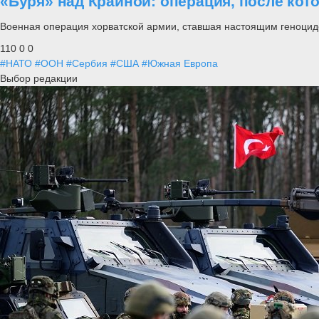
«Буря» над Краиной: операция, после кот
Военная операция хорватской армии, ставшая настоящим геноцид
110
0
0
#НАТО
#ООН
#Сербия
#США
#Южная Европа
Выбор редакции