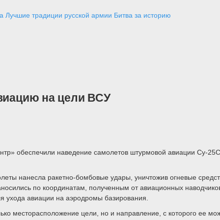
а
Лучшие традиции русской армии
Битва за историю
авиацию на цели ВСУ
ентр» обеспечили наведение самолетов штурмовой авиации Су-25С
олеты нанесла ракетно-бомбовые удары, уничтожив огневые средст
наносились по координатам, полученным от авиационных наводчик
ля ухода авиации на аэродромы базирования.
ко месторасположение цели, но и направление, с которого ее мож