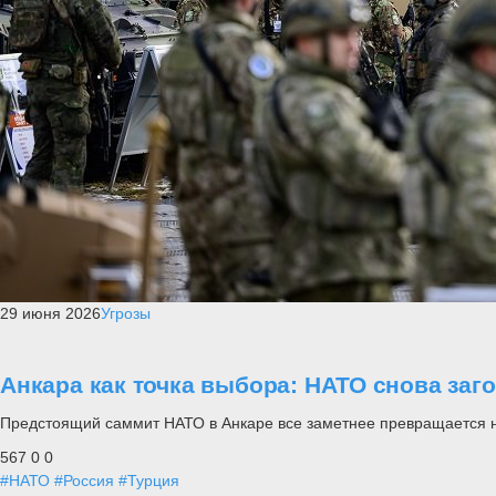
29 июня 2026
Угрозы
Анкара как точка выбора: НАТО снова заг
Предстоящий саммит НАТО в Анкаре все заметнее превращается не п
567
0
0
#НАТО
#Россия
#Турция