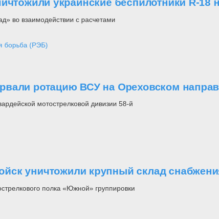
ничтожили украинские беспилотники R-18
ад» во взаимодействии с расчетами
я борьба (РЭБ)
рвали ротацию ВСУ на Ореховском напра
вардейской мотострелковой дивизии 58-й
йск уничтожили крупный склад снабжени
острелкового полка «Южной» группировки