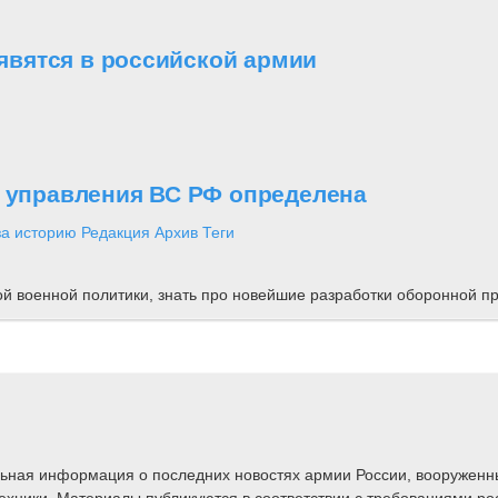
вятся в российской армии
о управления ВС РФ определена
за историю
Редакция
Архив
Теги
ной военной политики, знать про новейшие разработки оборонной
альная информация о последних новостях армии России, вооружен
техники. Материалы публикуются в соответствии с требованиями ро