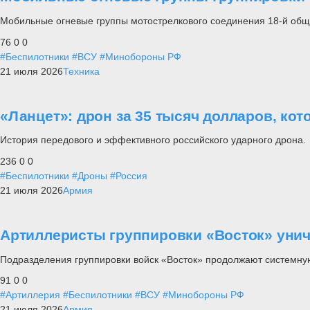
Мобильные огневые группы мотострелкового соединения 18-й общ
76
0
0
#Беспилотники
#ВСУ
#Минобороны РФ
21 июля 2026
Техника
«Ланцет»: дрон за 35 тысяч долларов, кот
История передового и эффективного российского ударного дрона.
236
0
0
#Беспилотники
#Дроны
#Россия
21 июля 2026
Армия
Артиллеристы группировки «Восток» унич
Подразделения группировки войск «Восток» продолжают системную
91
0
0
#Артиллерия
#Беспилотники
#ВСУ
#Минобороны РФ
21 июля 2026
Армия