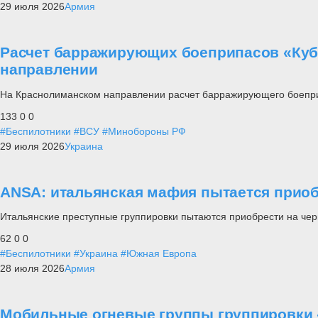
29 июля 2026
Армия
Расчет барражирующих боеприпасов «Куб
направлении
На Краснолиманском направлении расчет барражирующего боепри
133
0
0
#Беспилотники
#ВСУ
#Минобороны РФ
29 июля 2026
Украина
ANSA: итальянская мафия пытается приоб
Итальянские преступные группировки пытаются приобрести на че
62
0
0
#Беспилотники
#Украина
#Южная Европа
28 июля 2026
Армия
Мобильные огневые группы группировки 