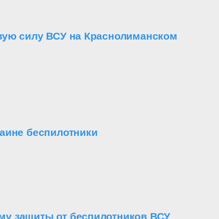
вую силу ВСУ на Краснолиманском
аине беспилотники
му защиты от беспилотников ВСУ