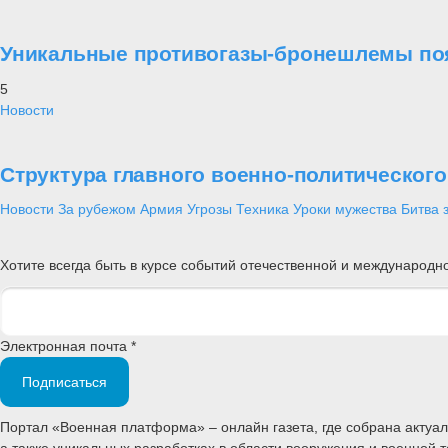
Уникальные противогазы-бронешлемы поя
5
Новости
Структура главного военно-политическог
Новости
За рубежом
Армия
Угрозы
Техника
Уроки мужества
Битва 
Хотите всегда быть в курсе событий отечественной и международ
Электронная почта *
Подписаться
Портал «Военная платформа» – онлайн газета, где собрана акту
а также уникальных разработках в области вооружения и военной 