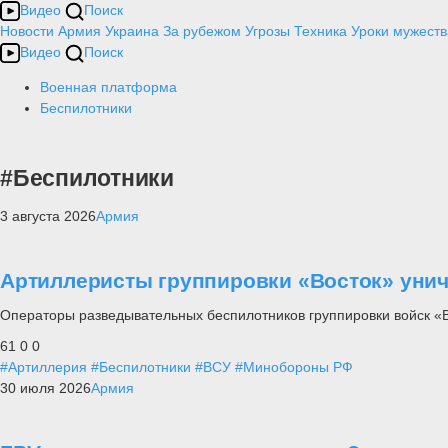
Видео
Поиск
Новости
Армия
Украина
За рубежом
Угрозы
Техника
Уроки мужеств
Видео
Поиск
Военная платформа
Беспилотники
#Беспилотники
3 августа 2026
Армия
Артиллеристы группировки «Восток» уни
Операторы разведывательных беспилотников группировки войск «
61
0
0
#Артиллерия
#Беспилотники
#ВСУ
#Минобороны РФ
30 июля 2026
Армия