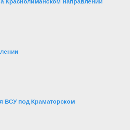
 на Краснолиманском направлении
влении
я ВСУ под Краматорском