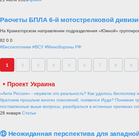
Расчеты БПЛА 6-й мотострелковой дивизи
На Краматорском направлении подразделения «Южной» группиров
82
0
0
#Беспилотники
#ВСУ
#Минобороны РФ
1
2
3
4
5
6
7
8
9
Проект Украина
«Анти Россия» - неужели это реальность? Как удалось бесполому и
братским прошлым многих поколений, появился Иуда? Понимая тр
поставленные выше вопросы, разобраться в истинных причинах соб
28 января
Статьи
⑬ Неожиданная перспектива для западной