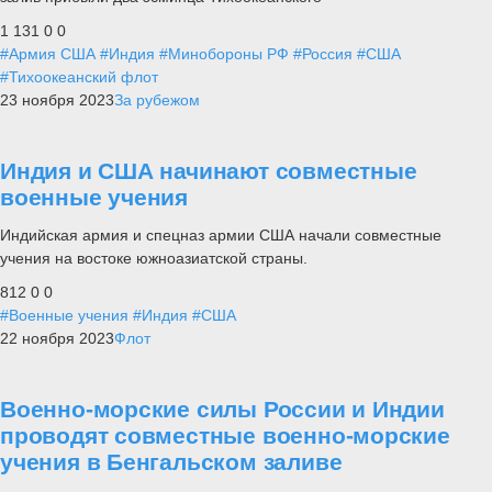
1 131
0
0
#Армия США
#Индия
#Минобороны РФ
#Россия
#США
#Тихоокеанский флот
23 ноября 2023
За рубежом
Индия и США начинают совместные
военные учения
Индийская армия и спецназ армии США начали совместные
учения на востоке южноазиатской страны.
812
0
0
#Военные учения
#Индия
#США
22 ноября 2023
Флот
Военно-морские силы России и Индии
проводят совместные военно-морские
учения в Бенгальском заливе