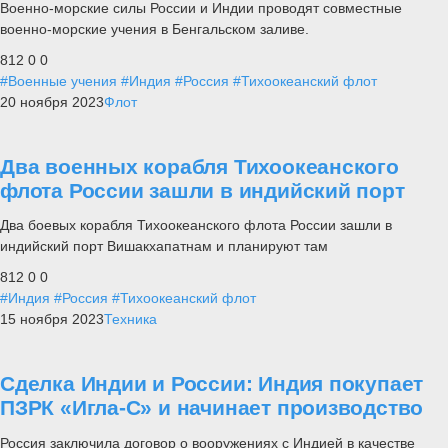
Военно-морские силы России и Индии проводят совместные
военно-морские учения в Бенгальском заливе.
812
0
0
#Военные учения
#Индия
#Россия
#Тихоокеанский флот
20 ноября 2023
Флот
Два военных корабля Тихоокеанского
флота России зашли в индийский порт
Два боевых корабля Тихоокеанского флота России зашли в
индийский порт Вишакхапатнам и планируют там
812
0
0
#Индия
#Россия
#Тихоокеанский флот
15 ноября 2023
Техника
Сделка Индии и России: Индия покупает
ПЗРК «Игла-С» и начинает производство
Россия заключила договор о вооружениях с Индией в качестве