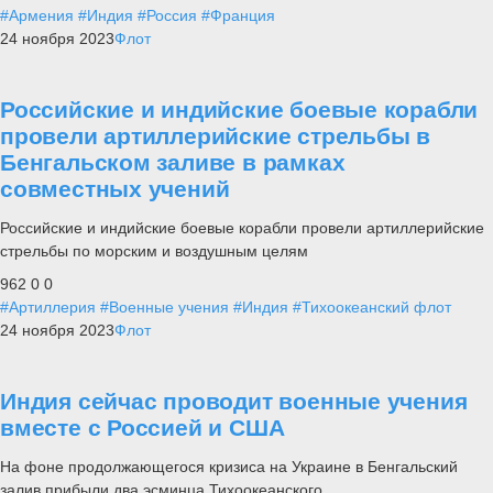
#Армения
#Индия
#Россия
#Франция
24 ноября 2023
Флот
Российские и индийские боевые корабли
провели артиллерийские стрельбы в
Бенгальском заливе в рамках
совместных учений
Российские и индийские боевые корабли провели артиллерийские
стрельбы по морским и воздушным целям
962
0
0
#Артиллерия
#Военные учения
#Индия
#Тихоокеанский флот
24 ноября 2023
Флот
Индия сейчас проводит военные учения
вместе с Россией и США
На фоне продолжающегося кризиса на Украине в Бенгальский
залив прибыли два эсминца Тихоокеанского