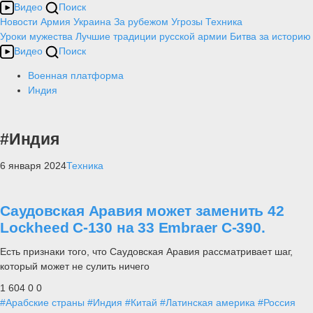
Видео
Поиск
Новости
Армия
Украина
За рубежом
Угрозы
Техника
Уроки мужества
Лучшие традиции русской армии
Битва за историю
Видео
Поиск
Военная платформа
Индия
#Индия
6 января 2024
Техника
Саудовская Аравия может заменить 42
Lockheed C-130 на 33 Embraer C-390.
Есть признаки того, что Саудовская Аравия рассматривает шаг,
который может не сулить ничего
1 604
0
0
#Арабские страны
#Индия
#Китай
#Латинская америка
#Россия