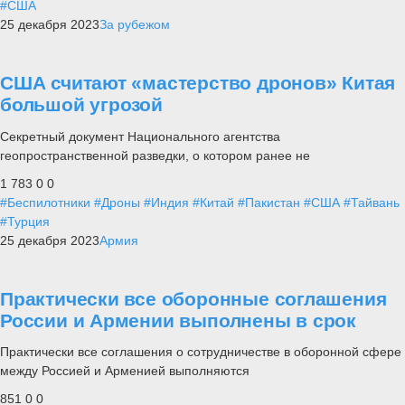
#США
25 декабря 2023
За рубежом
США считают «мастерство дронов» Китая
большой угрозой
Секретный документ Национального агентства
геопространственной разведки, о котором ранее не
1 783
0
0
#Беспилотники
#Дроны
#Индия
#Китай
#Пакистан
#США
#Тайвань
#Турция
25 декабря 2023
Армия
Практически все оборонные соглашения
России и Армении выполнены в срок
Практически все соглашения о сотрудничестве в оборонной сфере
между Россией и Арменией выполняются
851
0
0