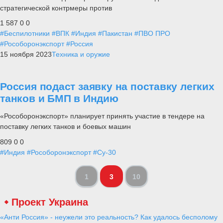
стратегической контрмеры против
1 587
0
0
#Беспилотники
#ВПК
#Индия
#Пакистан
#ПВО ПРО
#Рособоронэкспорт
#Россия
15 ноября 2023
Техника и оружие
Россия подаст заявку на поставку легких
танков и БМП в Индию
«Рособоронэкспорт» планирует принять участие в тендере на
поставку легких танков и боевых машин
809
0
0
#Индия
#Рособоронэкспорт
#Су-30
1
3
10
Проект Украина
«Анти Россия» - неужели это реальность? Как удалось бесполому