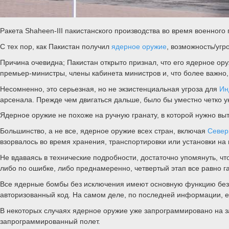
Ракета Shaheen-III пакистанского производства во время военног
С тех пор, как Пакистан получил
ядерное оружие
, возможность/угр
Причина очевидна; Пакистан открыто признал, что его ядерное о
премьер-министры, члены кабинета министров и, что более важно,
Несомненно, это серьезная, но не экзистенциальная угроза для
Ин
арсенала. Прежде чем двигаться дальше, было бы уместно четко у
Ядерное оружие не похоже на ручную гранату, в которой нужно выт
Большинство, а не все, ядерное оружие всех стран, включая
Север
взорвалось во время хранения, транспортировки или установки н
Не вдаваясь в технические подробности, достаточно упомянуть, ч
либо по ошибке, либо преднамеренно, четвертый этап все равно г
Все ядерные бомбы без исключения имеют основную функцию безо
авторизованный код. На самом деле, по последней информации, е
В некоторых случаях ядерное оружие уже запрограммировано на з
запрограммированный полет.