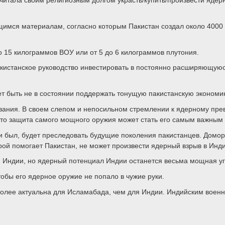
имся материалам, согласно которым Пакистан создал около 4000
о 15 килограммов ВОУ или от 5 до 6 килограммов плутония.
акистанское руководство инвестировать в постоянно расширяющую
т быть не в состоянии поддержать тонущую пакистанскую экономик
ивания. В своем слепом и непосильном стремлении к ядерному пре
что защита самого мощного оружия может стать его самым важным
 ни был, будет преследовать будущие поколения пакистанцев. Домо
рой помогает Пакистан, не может произвести ядерный взрыв в Инд
я Индии, но ядерный потенциал Индии останется весьма мощная у
обы его ядерное оружие не попало в чужие руки.
более актуальна для Исламабада, чем для Индии. Индийским военн