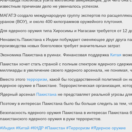
известным причинам дело не увенчалось успехом.
МАГАТЭ создало международную группу экспертов по расщепляющ
ураном (ВОУ), и около 400 килограммов оружейного плутония.
Для ядерного оружия типа Хиросимы и Нагасаки требуется от 12 д
Ненависть Пакистана к Индии побуждает сменяющее друг друга п
производства новых боеголовок требует значительных затрат.
Экономика Пакистана в руинах. Финансовая поддержка
Китая
може
Пакистан хочет стать страной с полным спектром ядерного сдерж
миллиарды в увеличение своего ядерного арсенала, не понимая, 
Вместо этого
терроризм
, какой бы государственной политикой он
ядерное оружие в Пакистане. Террористическая организация, кото
Ядерный арсенал
Пакистана
не представляет реальной угрозы дл
Поэтому в интересах Пакистана было бы больше следить за тем, чт
Безопасность ядерного оружия Пакистана в интересах Пакистана 
пакистанского ядерного оружия в руки террористов.
#Индия
#Китай
#КНДР
#Пакистан
#Терроризм
#Ядерное оружие