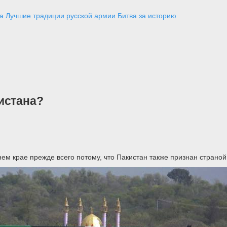
а
Лучшие традиции русской армии
Битва за историю
истана?
 крае прежде всего потому, что Пакистан также признан страной,