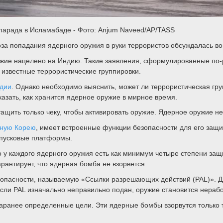
о парада в Исламабаде - Фото: Anjum Naveed/AP/TASS
оза попадания ядерного оружия в руки террористов обсуждалась во 
ружие нацелено на Индию. Такие заявления, сформулированные по-
 известные террористические группировки.
дии
. Однако необходимо выяснить, может ли террористическая гру
казать, как хранится ядерное оружие в мирное время.
ащить только чеку, чтобы активировать оружие. Ядерное оружие не 
ную Корею
, имеет встроенные функции безопасности для его защи
а пусковые платформы.
то у каждого ядерного оружия есть как минимум четыре степени за
арантирует, что ядерная бомба не взорвется.
пасности, называемую «Ссылки разрешающих действий (PAL)». Дл
сли PAL изначально неправильно подан, оружие становится нераб
аранее определенные цели. Эти ядерные бомбы взорвутся только т