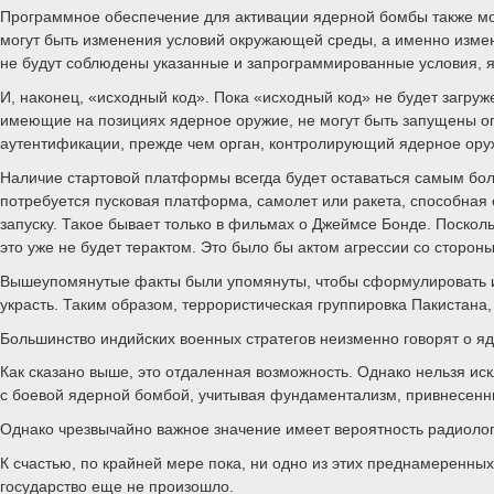
Программное обеспечение для активации ядерной бомбы также мо
могут быть изменения условий окружающей среды, а именно изме
не будут соблюдены указанные и запрограммированные условия, яд
И, наконец, «исходный код». Пока «исходный код» не будет загру
имеющие на позициях ядерное оружие, не могут быть запущены о
аутентификации, прежде чем орган, контролирующий ядерное оружи
Наличие стартовой платформы всегда будет оставаться самым бо
потребуется пусковая платформа, самолет или ракета, способная 
запуску. Такое бывает только в фильмах о Джеймсе Бонде. Посколь
это уже не будет терактом. Это было бы актом агрессии со стороны
Вышеупомянутые факты были упомянуты, чтобы сформулировать и п
украсть. Таким образом, террористическая группировка Пакистан
Большинство индийских военных стратегов неизменно говорят о я
Как сказано выше, это отдаленная возможность. Однако нельзя иск
с боевой ядерной бомбой, учитывая фундаментализм, привнесенн
Однако чрезвычайно важное значение имеет вероятность радиоло
К счастью, по крайней мере пока, ни одно из этих преднамеренны
государство еще не произошло.