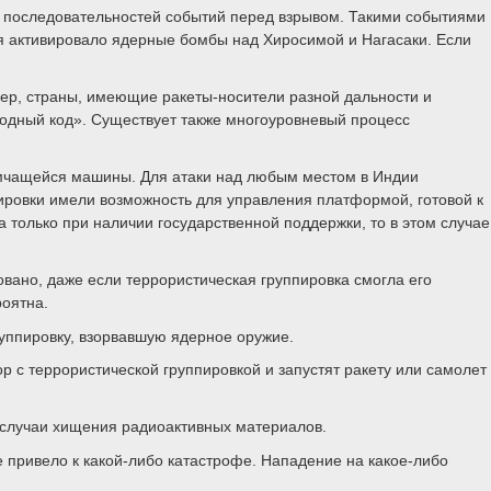
 последовательностей событий перед взрывом. Такими событиями
я активировало ядерные бомбы над Хиросимой и Нагасаки. Если
мер, страны, имеющие ракеты-носители разной дальности и
одный код». Существует также многоуровневый процесс
 мчащейся машины. Для атаки над любым местом в Индии
пировки имели возможность для управления платформой, готовой к
 только при наличии государственной поддержки, то в этом случае
вано, даже если террористическая группировка смогла его
роятна.
уппировку, взорвавшую ядерное оружие.
ор с террористической группировкой и запустят ракету или самолет
 случаи хищения радиоактивных материалов.
е привело к какой-либо катастрофе. Нападение на какое-либо