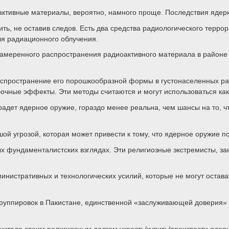
активные материалы, вероятно, намного проще. Последствия ядер
ь, не оставив следов. Есть два средства радиологического террор
ля радиационного облучения.
меренного распространения радиоактивного материала в районе ц
спространение его порошкообразной формы в густонаселенных рай
очные эффекты. Эти методы считаются и могут использоваться ка
радет ядерное оружие, гораздо менее реальна, чем шансы на то, ч
 угрозой, которая может привести к тому, что ядерное оружие поп
ых фундаменталистских взглядах. Эти религиозные экстремисты, з
нистративных и технологических усилий, которые не могут остава
руппировок в Пакистане, единственной «заслуживающей доверия» 
читала своим религиозным долгом украсть/купить/произвести ядерн