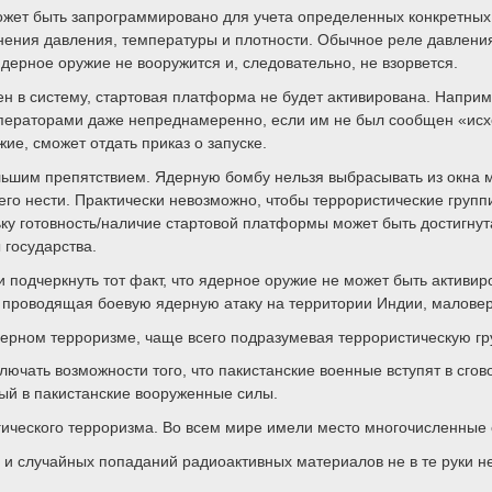
жет быть запрограммировано для учета определенных конкретных
нения давления, температуры и плотности. Обычное реле давлени
ерное оружие не вооружится и, следовательно, не взорвется.
жен в систему, стартовая платформа не будет активирована. Напри
ператорами даже непреднамеренно, если им не был сообщен «исх
е, сможет отдать приказ о запуске.
льшим препятствием. Ядерную бомбу нельзя выбрасывать из окна
его нести. Практически невозможно, чтобы террористические груп
ку готовность/наличие стартовой платформы может быть достигнута
 государства.
одчеркнуть тот факт, что ядерное оружие не может быть активиро
а, проводящая боевую ядерную атаку на территории Индии, малове
дерном терроризме, чаще всего подразумевая террористическую гр
лючать возможности того, что пакистанские военные вступят в сгов
ый в пакистанские вооруженные силы.
гического терроризма. Во всем мире имели место многочисленные
х и случайных попаданий радиоактивных материалов не в те руки н