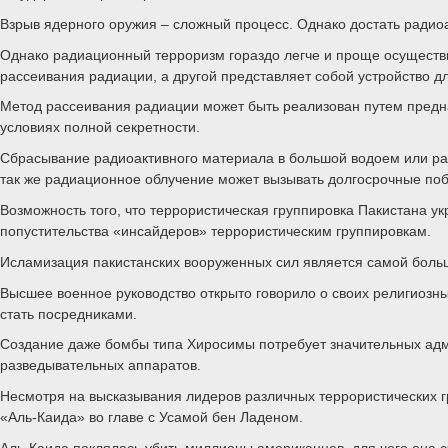
Взрыв ядерного оружия – сложный процесс. Однако достать радио
Однако радиационный терроризм гораздо легче и проще осуществит
рассеивания радиации, а другой представляет собой устройство д
Метод рассеивания радиации может быть реализован путем предна
условиях полной секретности.
Сбрасывание радиоактивного материала в большой водоем или ра
так же радиационное облучение может вызывать долгосрочные поб
Возможность того, что террористическая группировка Пакистана ук
попустительства «инсайдеров» террористическим группировкам.
Исламизация пакистанских вооруженных сил является самой большой
Высшее военное руководство открыто говорило о своих религиозн
стать посредниками.
Создание даже бомбы типа Хиросимы потребует значительных адми
разведывательных аппаратов.
Несмотря на высказывания лидеров различных террористических г
«Аль-Каида» во главе с Усамой бен Ладеном.
Аль-Каида поклялась убить миллионы американцев, для чего она с