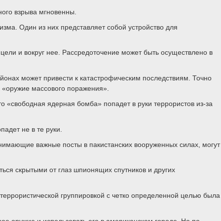
ного взрыва мгновенны.
изма. Один из них представляет собой устройство для
ели и вокруг нее. Рассредоточение может быть осуществлено в
онах может привести к катастрофическим последствиям. Точно
к «оружие массового поражения».
то «свободная ядерная бомба» попадет в руки террористов из-за
адет не в те руки.
анимающие важные посты в пакистанских вооруженных силах, могут
ться скрытыми от глаз шпионящих спутников и других
террористической группировкой с четко определенной целью была
ое оружие и использовать его в американском городе. Но по