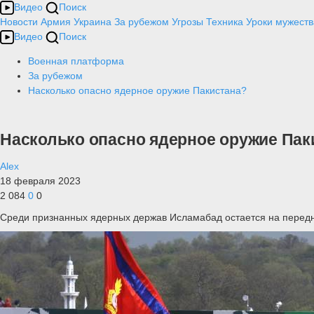
Видео
Поиск
Новости
Армия
Украина
За рубежом
Угрозы
Техника
Уроки мужеств
Видео
Поиск
Военная платформа
За рубежом
Насколько опасно ядерное оружие Пакистана?
Насколько опасно ядерное оружие Пак
Alex
18 февраля 2023
2 084
0
0
Среди признанных ядерных держав Исламабад остается на переднем