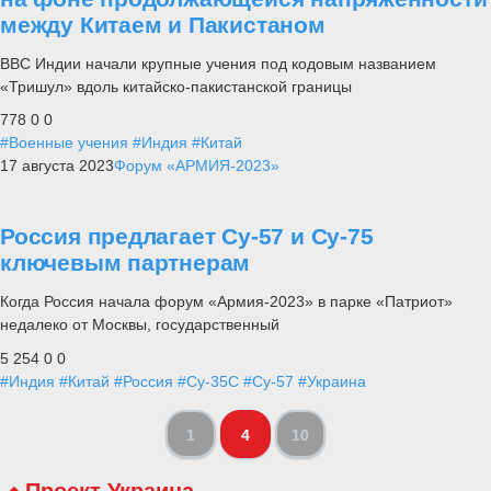
между Китаем и Пакистаном
ВВС Индии начали крупные учения под кодовым названием
«Тришул» вдоль китайско-пакистанской границы
778
0
0
#Военные учения
#Индия
#Китай
17 августа 2023
Форум «АРМИЯ-2023»
Россия предлагает Су-57 и Су-75
ключевым партнерам
Когда Россия начала форум «Армия-2023» в парке «Патриот»
недалеко от Москвы, государственный
5 254
0
0
#Индия
#Китай
#Россия
#Су-35С
#Су-57
#Украина
1
4
10
Проект Украина