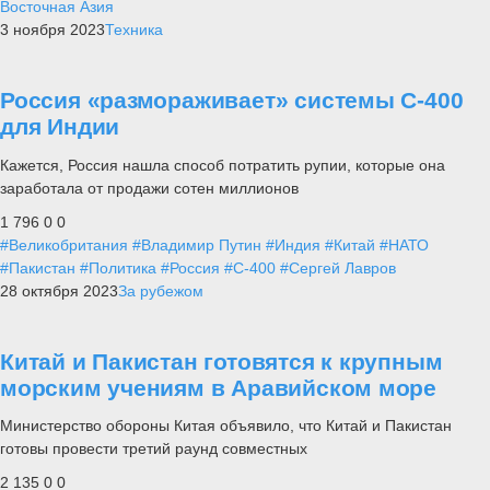
Восточная Азия
3 ноября 2023
Техника
Россия «размораживает» системы С-400
для Индии
Кажется, Россия нашла способ потратить рупии, которые она
заработала от продажи сотен миллионов
1 796
0
0
#Великобритания
#Владимир Путин
#Индия
#Китай
#НАТО
#Пакистан
#Политика
#Россия
#С-400
#Сергей Лавров
28 октября 2023
За рубежом
Китай и Пакистан готовятся к крупным
морским учениям в Аравийском море
Министерство обороны Китая объявило, что Китай и Пакистан
готовы провести третий раунд совместных
2 135
0
0