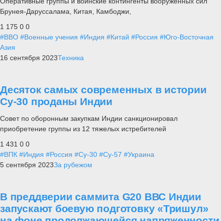
Оперативные группы и воинские контингенты вооруженных сил
Брунея-Даруссалама, Китая, Камбоджи,
1 175
0
0
#ВВО
#Военные учения
#Индия
#Китай
#Россия
#Юго-Восточная
Азия
16 сентября 2023
Техника
Десяток самых современных в истории
Су-30 проданы Индии
Совет по оборонным закупкам Индии санкционировал
приобретение группы из 12 тяжелых истребителей
1 431
0
0
#ВПК
#Индия
#Россия
#Су-30
#Су-57
#Украина
5 сентября 2023
За рубежом
В преддверии саммита G20 ВВС Индии
запускают боевую подготовку «Тришул»
на фоне продолжающейся напряженности