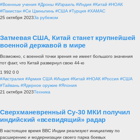
#Военные учения
#Дроны
#Израиль
#Индия
#Китай
#НОАК
#Пакистан
#Си Цзиньпинь
#США
#Турция
#ХАМАС
25 октября 2023
За рубежом
Затмевая США, Китай станет крупнейшей
военной державой в мире
Возможно, с военной точки зрения не имеет большого значения
тот факт, что Китай развернул свою 44-ю
1 992
0
0
#Австралия
#Армия США
#Индия
#Китай
#НОАК
#Россия
#США
#Тайвань
#Ядерное оружие
#Япония
21 октября 2023
Техника
Сверхманевренный Су-30 МКИ получил
индийский «всевидящий» радар
В настоящее время ВВС Индии реализуют инициативу по
расширению и модернизации своего парка боевых