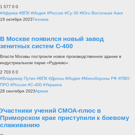
1 577
0
0
#Африка
#ВПК
#Индия
#Россия
#Су-30
#Юго-Восточная Азия
19 октября 2023
Техника
В Москве появился новый завод
зенитных систем С-400
Власти Москвы построили новое производственное здание в
индустриальном парке «Руднево».
2 703
0
0
#Владимир Путин
#ВПК
#Дроны
#Индия
#Минобороны РФ
#ПВО
ПРО
#Россия
#С-400
#Украина
28 сентября 2023
Армия
Участники учений СМОА-плюс в
Приморском крае приступили к боевому
слаживанию