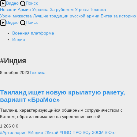
Видео
Поиск
Новости
Армия
Украина
За рубежом
Угрозы
Техника
Уроки мужества
Лучшие традиции русской армии
Битва за историю
Видео
Поиск
Военная платформа
Индия
#Индия
8 ноября 2023
Техника
Таиланд ищет новую крылатую ракету,
вариант «БраМос»
Таиланд, характеризующийся обширным сотрудничеством с
Китаем, обратил внимание на укрепление связей
1 266
0
0
#Артиллерия
#Индия
#Китай
#ПВО ПРО
#Су-30СМ
#Юго-