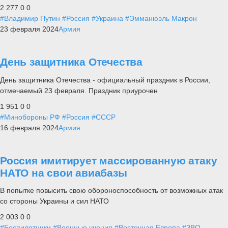
2 277
0
0
#Владимир Путин
#Россия
#Украина
#Эмманюэль Макрон
23 февраля 2024
Армия
День защитника Отечества
День защитника Отечества - официальный праздник в России,
отмечаемый 23 февраля. Праздник приурочен
1 951
0
0
#Минобороны РФ
#Россия
#СССР
16 февраля 2024
Армия
Россия имитирует массированную атаку
НАТО на свои авиабазы
В попытке повысить свою обороноспособность от возможных атак
со стороны Украины и сил НАТО
2 003
0
0
#Беспилотники
#Военные учения
#Восточная Европа
#ЗВО