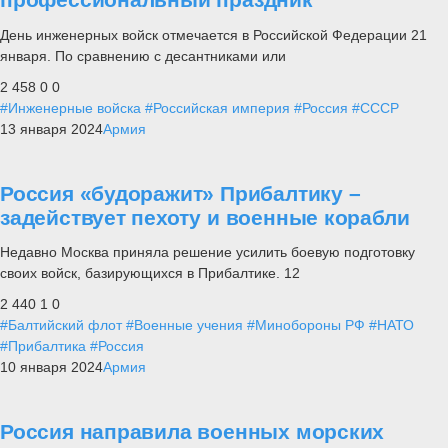
День инженерных войск отмечается в Российской Федерации 21
января. По сравнению с десантниками или
2 458
0
0
#Инженерные войска
#Российская империя
#Россия
#СССР
13 января 2024
Армия
Россия «будоражит» Прибалтику –
задействует пехоту и военные корабли
Недавно Москва приняла решение усилить боевую подготовку
своих войск, базирующихся в Прибалтике. 12
2 440
1
0
#Балтийский флот
#Военные учения
#Минобороны РФ
#НАТО
#Прибалтика
#Россия
10 января 2024
Армия
Россия направила военных морских