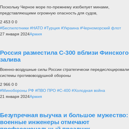
Поскольку Черное море по-прежнему изобилует минами,
представляющими огромную опасность для судов,
2 453
0
0
#Беспилотники
#НАТО
#Турция
#Украина
#Черноморский флот
27 января 2024
Армия
Россия разместила С-300 вблизи Финского
залива
Военно-воздушные силы России стратегически передислоцировали
системы противовоздушной обороны
2 966
0
0
#Минобороны РФ
#ПВО ПРО
#С-400
#Холодная война
21 января 2024
Армия
Безупречная выучка и большое мужество:
военные инженеры отмечают
профессиональный праздник