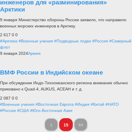
инженеров для «разминирования»
Арктики
9 января Министерство обороны России заявило, что направило
военных морских инженеров в Арктику.
2 617
0
0
#Арктика
#Военные учения
#Подводные лодки
#Россия
#Северный
флот
9 января 2024
Армия
ВМФ России в Индийском океане
При обсуждении Индо-Тихоокеанского региона внимание обычно
приковано к Quad-4, AUKUS, АСЕАН и т. д.
2 087
0
0
#Военные учения
#Восточная Европа
#Индия
#Китай
#НАТО
#Россия
#США
#Юго-Восточная Азия
1
15
44