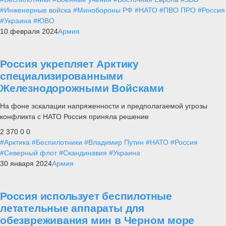
#Инженерные войска
#Минобороны РФ
#НАТО
#ПВО ПРО
#Россия
#Украина
#ЮВО
10 февраля 2024
Армия
Россия укрепляет Арктику
специализированными
Железнодорожными Войсками
На фоне эскалации напряженности и предполагаемой угрозы
конфликта с НАТО Россия приняла решение
2 370
0
0
#Арктика
#Беспилотники
#Владимир Путин
#НАТО
#Россия
#Северный флот
#Скандинавия
#Украина
30 января 2024
Армия
Россия использует беспилотные
летательные аппараты для
обезвреживания мин в Черном море