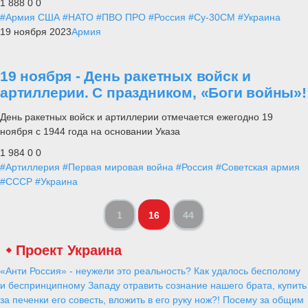
1 888
0
0
#Армия США
#НАТО
#ПВО ПРО
#Россия
#Су-30СМ
#Украина
19 ноября 2023
Армия
19 ноября - День ракетных войск и
артиллерии. С праздником, «Боги войны»!
День ракетных войск и артиллерии отмечается ежегодно 19
ноября с 1944 года на основании Указа
1 984
0
0
#Артиллерия
#Первая мировая война
#Россия
#Советская армия
#СССР
#Украина
1
16
44
Проект Украина
«Анти Россия» - неужели это реальность? Как удалось бесполому
и беспринципному Западу отравить сознание нашего брата, купить
за печенки его совесть, вложить в его руку нож?! Посему за общим