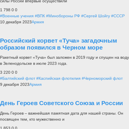
силы России впервые осуществили
1 798
0
0
#Военные учения
#ВПК
#Минобороны РФ
#Сергей Шойгу
#СССР
10 декабря 2023
Армия
Российский корвет «Туча» загадочным
образом появился в Черном море
Ракетный корвет «Туча» был заложен в 2019 году и спущен на воду
в Зеленодольске в июле 2023 года.
3 220
0
0
#Балтийский флот
#Каспийская флотилия
#Черноморский флот
9 декабря 2023
Армия
День Героев Советского Союза и России
День Героев – важнейшая памятная дата для нашей страны. Он
посвящен тем, кто мужественно и
1 853
0
0