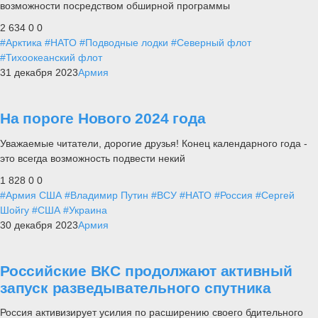
возможности посредством обширной программы
2 634
0
0
#Арктика
#НАТО
#Подводные лодки
#Северный флот
#Тихоокеанский флот
31 декабря 2023
Армия
На пороге Нового 2024 года
Уважаемые читатели, дорогие друзья! Конец календарного года -
это всегда возможность подвести некий
1 828
0
0
#Армия США
#Владимир Путин
#ВСУ
#НАТО
#Россия
#Сергей
Шойгу
#США
#Украина
30 декабря 2023
Армия
Российские ВКС продолжают активный
запуск разведывательного спутника
Россия активизирует усилия по расширению своего бдительного