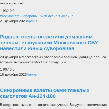
ока в космосе.
1 932
0
0
#Космос
#Минобороны РФ
#Россия
#Украина
21 декабря 2023
Армия
Родные стены встретили домашним
теплом: выпускники Московского СВУ
навестили юных суворовцев
20 декабря в Московском Суворовском военном училище прошла
встреча выпускников МосСВУ с будущим
1 867
0
0
18 декабря 2023
Армия
Синхронные взлеты семи тяжелых
самолетов Ан-124-100
В ходе знаковых летно-тактических учений Воздушно-космические