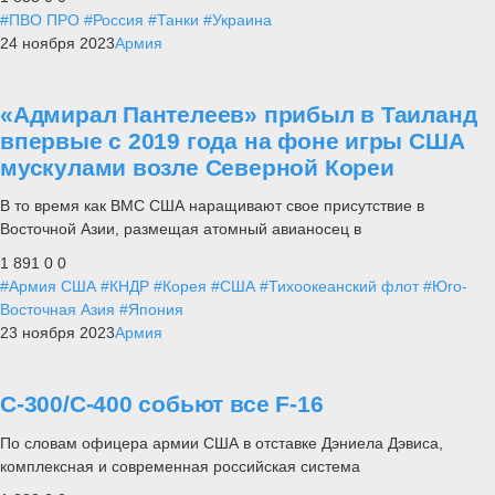
#ПВО ПРО
#Россия
#Танки
#Украина
24 ноября 2023
Армия
«Адмирал Пантелеев» прибыл в Таиланд
впервые с 2019 года на фоне игры США
мускулами возле Северной Кореи
В то время как ВМС США наращивают свое присутствие в
Восточной Азии, размещая атомный авианосец в
1 891
0
0
#Армия США
#КНДР
#Корея
#США
#Тихоокеанский флот
#Юго-
Восточная Азия
#Япония
23 ноября 2023
Армия
С-300/С-400 собьют все F-16
По словам офицера армии США в отставке Дэниела Дэвиса,
комплексная и современная российская система