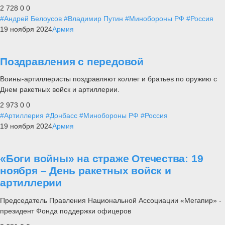
2 728
0
0
#Андрей Белоусов
#Владимир Путин
#Минобороны РФ
#Россия
19 ноября 2024
Армия
Поздравления с передовой
Воины-артиллеристы поздравляют коллег и братьев по оружию с
Днем ракетных войск и артиллерии.
2 973
0
0
#Артиллерия
#Донбасс
#Минобороны РФ
#Россия
19 ноября 2024
Армия
«Боги войны» на страже Отечества: 19
ноября – День ракетных войск и
артиллерии
Председатель Правления Национальной Ассоциации «Мегапир» -
президент Фонда поддержки офицеров