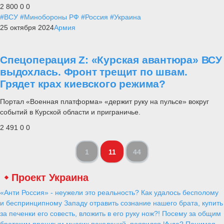
2 800
0
0
#ВСУ
#Минобороны РФ
#Россия
#Украина
25 октября 2024
Армия
Спецоперация Z: «Курская авантюра» ВСУ
выдохлась. Фронт трещит по швам.
Грядет крах киевского режима?
Портал «Военная платформа» «держит руку на пульсе» вокруг
событий в Курской области и приграничье.
2 491
0
0
1
11
44
Проект Украина
«Анти Россия» - неужели это реальность? Как удалось бесполому
и беспринципному Западу отравить сознание нашего брата, купить
за печенки его совесть, вложить в его руку нож?! Посему за общим
братским прошлым многих поколений, появился Иуда? Понимая