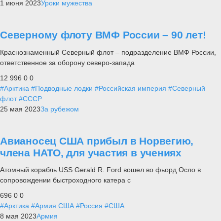
1 июня 2023
Уроки мужества
Северному флоту ВМФ России – 90 лет!
Краснознаменный Северный флот – подразделение ВМФ России,
ответственное за оборону северо-запада
12 996
0
0
#Арктика
#Подводные лодки
#Российская империя
#Северный
флот
#СССР
25 мая 2023
За рубежом
Авианосец США прибыл в Норвегию,
члена НАТО, для участия в учениях
Атомный корабль USS Gerald R. Ford вошел во фьорд Осло в
сопровождении быстроходного катера с
696
0
0
#Арктика
#Армия США
#Россия
#США
8 мая 2023
Армия