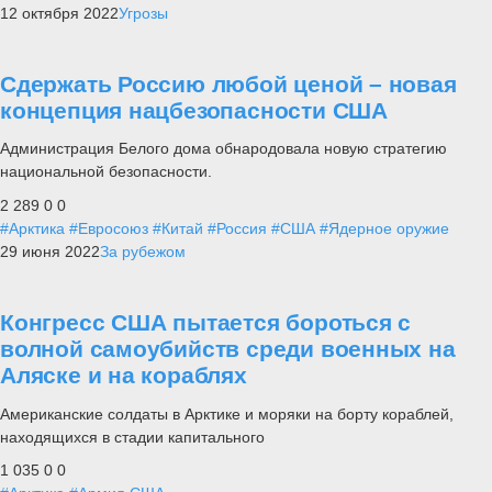
12 октября 2022
Угрозы
Сдержать Россию любой ценой – новая
концепция нацбезопасности США
Администрация Белого дома обнародовала новую стратегию
национальной безопасности.
2 289
0
0
#Арктика
#Евросоюз
#Китай
#Россия
#США
#Ядерное оружие
29 июня 2022
За рубежом
Конгресс США пытается бороться с
волной самоубийств среди военных на
Аляске и на кораблях
Американские солдаты в Арктике и моряки на борту кораблей,
находящихся в стадии капитального
1 035
0
0