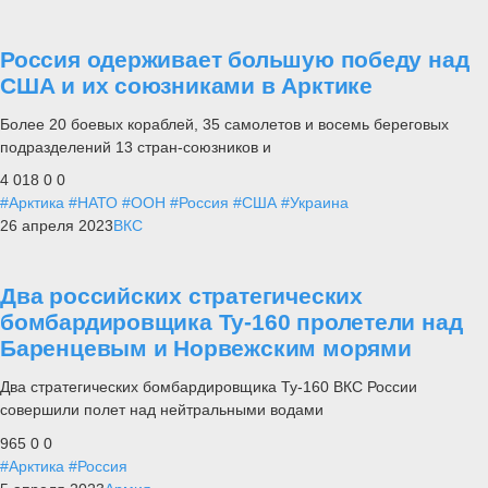
Россия одерживает большую победу над
США и их союзниками в Арктике
Более 20 боевых кораблей, 35 самолетов и восемь береговых
подразделений 13 стран-союзников и
4 018
0
0
#Арктика
#НАТО
#ООН
#Россия
#США
#Украина
26 апреля 2023
ВКС
Два российских стратегических
бомбардировщика Ту-160 пролетели над
Баренцевым и Норвежским морями
Два стратегических бомбардировщика Ту-160 ВКС России
совершили полет над нейтральными водами
965
0
0
#Арктика
#Россия