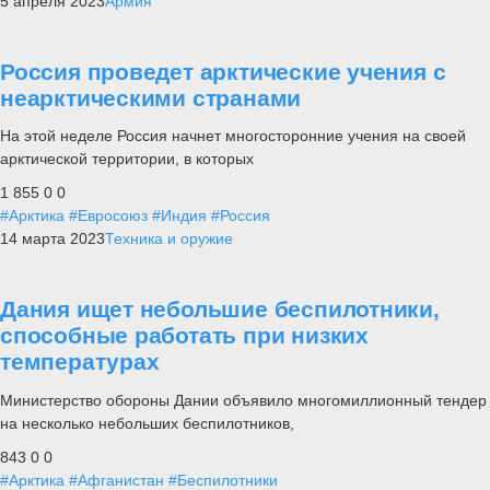
5 апреля 2023
Армия
Россия проведет арктические учения с
неарктическими странами
На этой неделе Россия начнет многосторонние учения на своей
арктической территории, в которых
1 855
0
0
#Арктика
#Евросоюз
#Индия
#Россия
14 марта 2023
Техника и оружие
Дания ищет небольшие беспилотники,
способные работать при низких
температурах
Министерство обороны Дании объявило многомиллионный тендер
на несколько небольших беспилотников,
843
0
0
#Арктика
#Афганистан
#Беспилотники