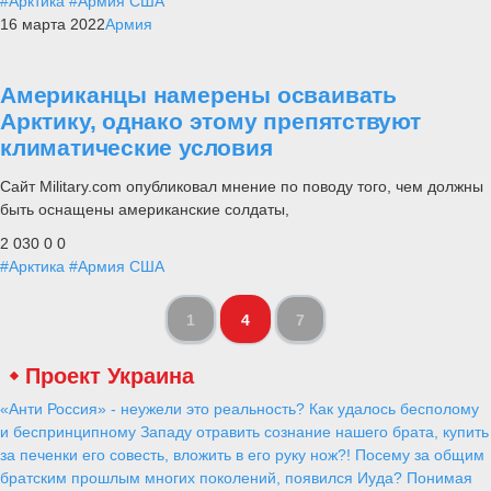
#Арктика
#Армия США
16 марта 2022
Армия
Американцы намерены осваивать
Арктику, однако этому препятствуют
климатические условия
Сайт Military.com опубликовал мнение по поводу того, чем должны
быть оснащены американские солдаты,
2 030
0
0
#Арктика
#Армия США
1
4
7
Проект Украина
«Анти Россия» - неужели это реальность? Как удалось бесполому
и беспринципному Западу отравить сознание нашего брата, купить
за печенки его совесть, вложить в его руку нож?! Посему за общим
братским прошлым многих поколений, появился Иуда? Понимая