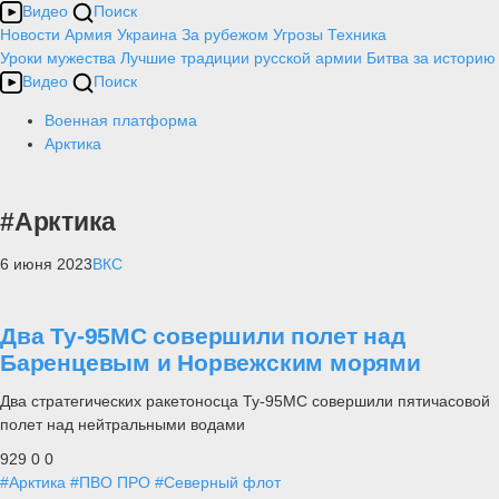
Видео
Поиск
Новости
Армия
Украина
За рубежом
Угрозы
Техника
Уроки мужества
Лучшие традиции русской армии
Битва за историю
Видео
Поиск
Военная платформа
Арктика
#Арктика
6 июня 2023
ВКС
Два Ту-95МС совершили полет над
Баренцевым и Норвежским морями
Два стратегических ракетоносца Ту-95МС совершили пятичасовой
полет над нейтральными водами
929
0
0
#Арктика
#ПВО ПРО
#Северный флот