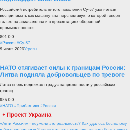
Российский истребитель пятого поколения Су-57 уже нельзя
воспринимать как машину «на перспективу», о которой говорят
только на авиасалонах и в презентациях оборонной
промышленности.
801
0
0
#Россия
#Су-57
9 июня 2026
Угрозы
НАТО стягивает силы к границам России:
Литва подняла добровольцев по тревоге
Литва вновь поднимает градус напряженности у российских
границ.
985
0
0
#НАТО
#Прибалтика
#Россия
Проект Украина
«Анти Россия» - неужели это реальность? Как удалось бесполому
и беспринципному Западу отравить сознание нашего брата, купить