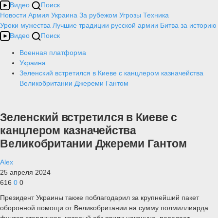
Видео
Поиск
Новости
Армия
Украина
За рубежом
Угрозы
Техника
Уроки мужества
Лучшие традиции русской армии
Битва за историю
Видео
Поиск
Военная платформа
Украина
Зеленский встретился в Киеве с канцлером казначейства
Великобритании Джереми Гантом
Зеленский встретился в Киеве с
канцлером казначейства
Великобритании Джереми Гантом
Alex
25 апреля 2024
616
0
0
Президент Украины также поблагодарил за крупнейший пакет
оборонной помощи от Великобритании на сумму полмиллиарда
фунтов стерлингов, который объявили накануне, передает