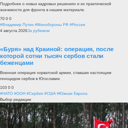
Подробнее о новых кадровых решениях и их практической
значимости для фронта в нашем материале.
70
0
0
#Владимир Путин
#Минобороны РФ
#Россия
4 августа 2026
За рубежом
«Буря» над Краиной: операция, после
которой сотни тысяч сербов стали
беженцами
Военная операция хорватской армии, ставшая настоящим
геноцидом сербов в Югославии.
103
0
0
#НАТО
#ООН
#Сербия
#США
#Южная Европа
Выбор редакции