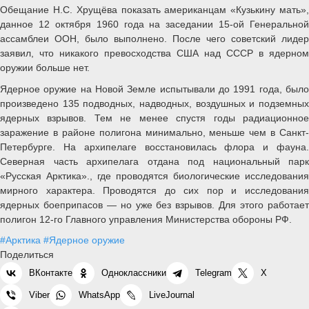
Обещание Н.С. Хрущёва показать американцам «Кузькину мать»,
данное 12 октября 1960 года на заседании 15-ой Генеральной
ассамблеи ООН, было выполнено. После чего советский лидер
заявил, что никакого превосходства США над СССР в ядерном
оружии больше нет.
Ядерное оружие на Новой Земле испытывали до 1991 года, было
произведено 135 подводных, надводных, воздушных и подземных
ядерных взрывов. Тем не менее спустя годы радиационное
заражение в районе полигона минимально, меньше чем в Санкт-
Петербурге. На архипелаге восстановилась флора и фауна.
Северная часть архипелага отдана под национальный парк
«Русская Арктика»., где проводятся биологические исследования
мирного характера. Проводятся до сих пор и исследования
ядерных боеприпасов — но уже без взрывов. Для этого работает
полигон 12-го Главного управления Министерства обороны РФ.
#Арктика
#Ядерное оружие
Поделиться
ВКонтакте
Одноклассники
Telegram
X
Viber
WhatsApp
LiveJournal