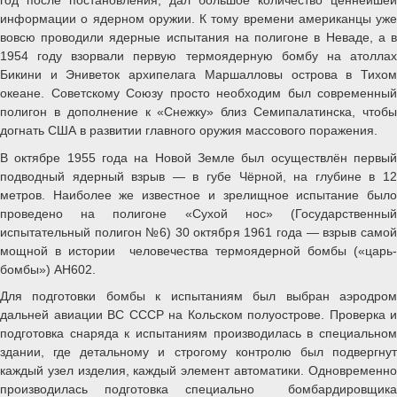
информации о ядерном оружии. К тому времени американцы уже
вовсю проводили ядерные испытания на полигоне в Неваде, а в
1954 году взорвали первую термоядерную бомбу на атоллах
Бикини и Эниветок архипелага Маршалловы острова в Тихом
океане. Советскому Союзу просто необходим был современный
полигон в дополнение к «Снежку» близ Семипалатинска, чтобы
догнать США в развитии главного оружия массового поражения.
В октябре 1955 года на Новой Земле был осуществлён первый
подводный ядерный взрыв — в губе Чёрной, на глубине в 12
метров. Наиболее же известное и зрелищное испытание было
проведено на полигоне «Сухой нос» (Государственный
испытательный полигон №6) 30 октября 1961 года — взрыв самой
мощной в истории человечества термоядерной бомбы («царь-
бомбы») АН602.
Для подготовки бомбы к испытаниям был выбран аэродром
дальней авиации ВС СССР на Кольском полуострове. Проверка и
подготовка снаряда к испытаниям производилась в специальном
здании, где детальному и строгому контролю был подвергнут
каждый узел изделия, каждый элемент автоматики. Одновременно
производилась подготовка специально бомбардировщика