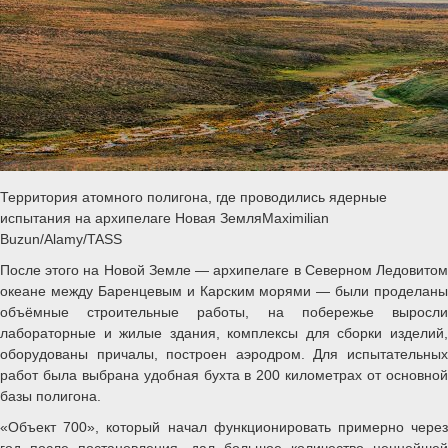
Территория атомного полигона, где проводились ядерные
испытания на архипелаге Новая ЗемляMaximilian
Buzun/Alamy/TASS
После этого на Новой Земле — архипелаге в Северном Ледовитом
океане между Баренцевым и Карским морями — были проделаны
объёмные строительные работы, на побережье выросли
лабораторные и жилые здания, комплексы для сборки изделий,
оборудованы причалы, построен аэродром. Для испытательных
работ была выбрана удобная бухта в 200 километрах от основной
базы полигона.
«Объект 700», который начал функционировать примерно через
год после постановления, дал большое количество ценнейшей