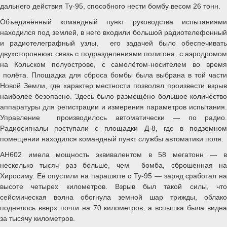
дальнего действия Ту-95, способного нести бомбу весом 26 тонн.
Объединённый командный пункт руководства испытаниями
находился под землей, в него входили большой радиотелефонный
и радиотелеграфный узлы, его задачей было обеспечивать
двухстороннюю связь с подразделениями полигона, с аэродромом
на Кольском полуострове, с самолётом-носителем во время
полёта. Площадка для сброса бомбы была выбрана в той части
Новой Земли, где характер местности позволял произвести взрыв
наиболее безопасно. Здесь было размещёно большое количество
аппаратуры для регистрации и измерения параметров испытания.
Управление производилось автоматически — по радио.
Радиосигналы поступали с площадки Д-8, где в подземном
помещении находился командный пункт службы автоматики поля.
АН602 имела мощность эквивалентом в 58 мегатонн — в
несколько тысяч раз больше, чем бомба, сброшенная на
Хиросиму. Её опустили на парашюте с Ту-95 — заряд сработал на
высоте четырех километров. Взрыв был такой силы, что
сейсмическая волна обогнула земной шар трижды, облако
поднялось вверх почти на 70 километров, а вспышка была видна
за тысячу километров.