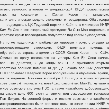
параллели на две части — северная оказалась в зоне советской
ответственности, а южная — американской. КНДР провозгласила
курс на социализм, а Южная Корея на западную,
капиталистическую модель экономики и государства. Оба лидера
— председатель ЦК Трудовой партии и Кабинета министров КНДР
Ким Ер Сен и южнокорейский президент Ли Сын Ман надеялись в
короткие сроки воссоединить полуостров под своим руководством.
На то же надеялись и глобальные мировые игроки, стоявшие за
противостоящими сторонами. КНДР получала помощь в
обустройстве страны и армии от СССР, Южная Корея — от США.
Сталин не сразу согласился на уговоры Ким Ер Сена начать
военные действия, и до концы войны не признавал открыто
советской военной помощи КНДР. До начала военных действий
СССР помогал Северной Корее вооружением и обучением армии,
после падения Пхеньяна в октябре 1950 года в войну вступили
советские лётчики-асы на новейших самолётах Миг-15, лучшие в
мире советские системы ПВО, а также «китайские добровольцы»,
на самом деле 600-тысячная армия под руководством генерала
Пэн Дэхуая. На военной форме и технике советских и китайских
интернационалистов были опознавательные знаки армии КНДР. А
советским лётчикам было предписано переговариваться в эфире