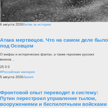
6 августа 2026
Битва за историю
Атака мертвецов. Что на самом деле было
под Осовцом
О мифах и исторических фактах, а также героизме русских
воинов....
25
0
0
#Российская империя
5 августа 2026
Армия
Фронтовой опыт переводят в систему:
Путин перестроил управление тылом,
вооружениями и беспилотными войсками