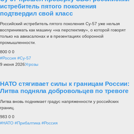
истребитель пятого поколения
подтвердил свой класс
Российский истребитель пятого поколения Су-57 уже нельзя
воспринимать как машину «на перспективу», о которой говорят
только на авиасалонах и в презентациях оборонной
промышленности.
800
0
0
#Россия
#Су-57
9 июня 2026
Угрозы
НАТО стягивает силы к границам России:
Литва подняла добровольцев по тревоге
Литва вновь поднимает градус напряженности у российских
границ.
983
0
0
#НАТО
#Прибалтика
#Россия