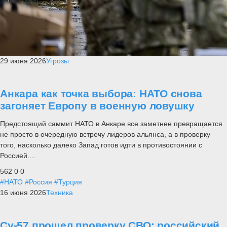
29 июня 2026
Угрозы
Анкара как точка выбора: НАТО снова
загоняет Европу в военную ловушку
Предстоящий саммит НАТО в Анкаре все заметнее превращается
не просто в очередную встречу лидеров альянса, а в проверку
того, насколько далеко Запад готов идти в противостоянии с
Россией....
562
0
0
#НАТО
#Россия
#Турция
16 июня 2026
Техника
Су-57 прошел проверку СВО: российский