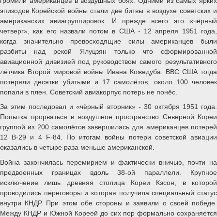
громили американцев в воздушных боях. Одними из самых ярких
эпизодов Корейской войны стали две битвы в воздухе советских и
американских авиагруппировок. И прежде всего это «чёрный
четверг», как его назвали потом в США - 12 апреля 1951 года,
когда значительно превосходящие силы американцев были
разбиты над рекой Ялуцзян только что сформированной
авиационной дивизией под руководством самого результативного
лётчика Второй мировой войны Ивана Кожедуба. ВВС США тогда
потеряли десятки убитыми и 17 самолётов, около 100 человек
попали в плен. Советский авиакорпус потерь не понёс.
За этим последовал и «чёрный вторник» - 30 октября 1951 года.
Попытка прорваться в воздушное пространство Северной Кореи
группой из 200 самолётов завершилась для американцев потерей
12 B-29 и 4 F-84. По итогам войны потери советской авиации
оказались в четыре раза меньше американской.
Война закончилась перемирием и фактически вничью, почти на
предвоенных границах вдоль 38-ой параллели. Крупное
исключение лишь древняя столица Кореи Кэсон, в которой
проводились переговоры и которая получила специальный статус
внутри КНДР. При этом обе стороны и заявили о своей победе.
Между КНДР и Южной Кореей до сих пор формально сохраняется