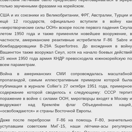
только заученными фразами на корейском.
США и их союзники из Великобритании, ФРГ, Австралии, Турции и
ещё 12 государств, официально вступили в войну как
«миротворческие силы ООН» вскоре после первого падения Сеула
летом 1950 года и также применяли новейшее вооружение, в
частности, американские реактивные истребители F-86 Sabre и
бомбардировщики В-29А Superfortres. До вхождения в войну
Вашингтон также вооружал Сеул, хотя на начало боевых действий
25 июня 1950 года армия КНДР превосходила южнокорейскую по
всем параметрам.
Война в американских СМИ сопровождалась масштабной
пропагандой, самым иллюстративным примером которой была
публикация в журнале Collier's 27 октября 1951 года, примерное
содержание которой сводилось к следующему: СССР терпит
поражение в войне с силами ООН, миротворцы входят в Москву и
водружают над Кремлём флаг Объединённых наций,
«освобождаются» и страны Восточной Европы.
Даже после переброски F-86 на помощь F-80, значительно
уступавшим советским МиГ-15, наши лётчики-асы регулярно