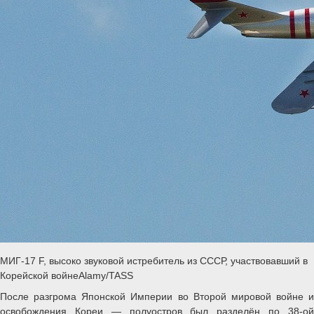
МИГ-17 F, высоко звуковой истребитель из СССР, участвовавший в
Корейской войнеAlamy/TASS
После разгрома Японской Империи во Второй мировой войне и
освобождения Кореи — полуостров был разделён по 38-ой