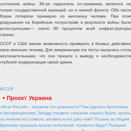
состояние войны. 38-ая параллель по-прежнему является не
только государственной границей, но и линией фронта. Обе части
Кореи потеряли примерно по миллиону человек. При этом
разрушения на Корейском полуострове в результате войны были
колоссальными— около 80 процентов всей инфраструктуры
страны.
СССР и США имели возможность проверить в боевых действиях
свою военную технику. Для американцев эти тесты оказались столь
неутешительными, что они пришли к выводу о необходимости
глубокой модернизации своей армии.
#СССР
Проект Украина
«Анти Россия» - неужели это реальность? Как удалось бесполому
и беспринципному Западу отравить сознание нашего брата, купить
за печенки его совесть, вложить в его руку нож?! Посему за общим
братским прошлым многих поколений, появился Иуда? Понимая