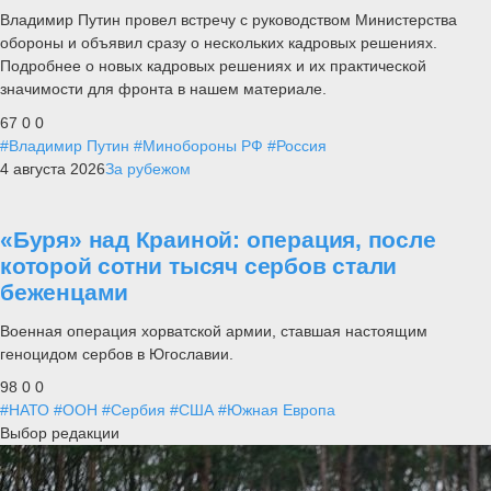
Владимир Путин провел встречу с руководством Министерства
обороны и объявил сразу о нескольких кадровых решениях.
Подробнее о новых кадровых решениях и их практической
значимости для фронта в нашем материале.
67
0
0
#Владимир Путин
#Минобороны РФ
#Россия
4 августа 2026
За рубежом
«Буря» над Краиной: операция, после
которой сотни тысяч сербов стали
беженцами
Военная операция хорватской армии, ставшая настоящим
геноцидом сербов в Югославии.
98
0
0
#НАТО
#ООН
#Сербия
#США
#Южная Европа
Выбор редакции