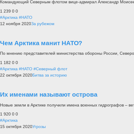
Командующий Северным флотом вице-адмирал Александр Моисеев
1 239
0
0
#Арктика
#НАТО
12 ноября 2020
За рубежом
Чем Арктика манит НАТО?
По мнению представителей министерства обороны России, Североа
1 182
0
0
#Арктика
#НАТО
#Северный флот
22 октября 2020
Битва за историю
Их именами называют острова
Новые земли в Арктике получили имена военных гидрографов – ве
1 920
0
0
#Арктика
15 октября 2020
Угрозы