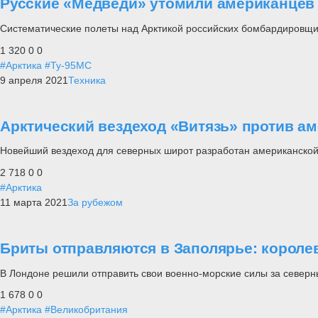
Русские «Медведи» утомили американцев 
Систематические полеты над Арктикой российских бомбардировщи
1 320
0
0
#Арктика
#Ту-95МС
9 апреля 2021
Техника
Арктический вездеход «Витязь» против а
Новейший вездеход для северных широт разработан американско
2 718
0
0
#Арктика
11 марта 2021
За рубежом
Бриты отправляются в Заполярье: короле
В Лондоне решили отправить свои военно-морские силы за северн
1 678
0
0
#Арктика
#Великобритания