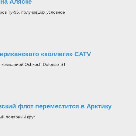
на Аляске
ков Ту-95, получивших условное
мериканского «коллеги» CATV
й компанией Oshkosh Defense-ST
вский флот переместится в Арктику
ый полярный круг.