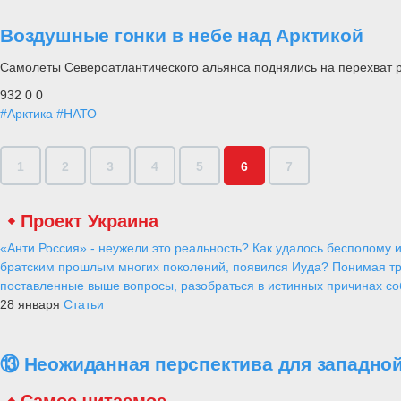
Воздушные гонки в небе над Арктикой
Самолеты Североатлантического альянса поднялись на перехват 
932
0
0
#Арктика
#НАТО
1
2
3
4
5
6
7
Проект Украина
«Анти Россия» - неужели это реальность? Как удалось бесполому и
братским прошлым многих поколений, появился Иуда? Понимая тр
поставленные выше вопросы, разобраться в истинных причинах соб
28 января
Статьи
⑬ Неожиданная перспектива для западной