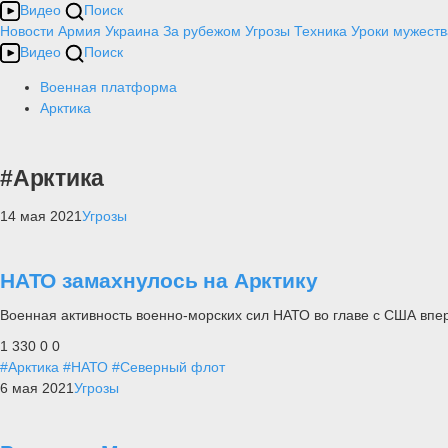
Видео
Поиск
Новости
Армия
Украина
За рубежом
Угрозы
Техника
Уроки мужеств
Видео
Поиск
Военная платформа
Арктика
#Арктика
14 мая 2021
Угрозы
НАТО замахнулось на Арктику
Военная активность военно-морских сил НАТО во главе с США впе
1 330
0
0
#Арктика
#НАТО
#Северный флот
6 мая 2021
Угрозы