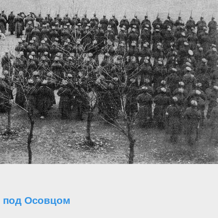
о под Осовцом
..