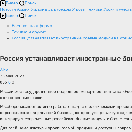
Видео
Поиск
Новости
Армия
Украина
За рубежом
Угрозы
Техника
Уроки мужеств
Видео
Поиск
Военная платформа
Техника и оружие
Россия устанавливает иностранные боевые модули на отече
Россия устанавливает иностранные бо
Alex
23 мая 2023
855
0
0
Российское государственное оборонное экспортное агентство «Ро
отечественные шасси.
Рособоронэкспорт активно работает над технологическими проектам
перспективных направлений бизнеса, которое уже реализуется, яв
интегрирует современные российские боевые модули с бронетехни
Для всей номенклатуры продвигаемой продукции доступны соврем