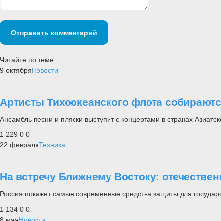
Отправить комментарий
Читайте по теме
9 октября
Новости
Артисты Тихоокеанского флота собираютс
Ансамбль песни и пляски выступит с концертами в странах Азиатск
1 229
0
0
22 февраля
Техника
На встречу Ближнему Востоку: отечестве
Россия покажет самые современные средства защиты для государс
1 134
0
0
8 мая
Новости