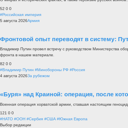
52
0
0
#Российская империя
5 августа 2026
Армия
Фронтовой опыт переводят в систему: П
Владимир Путин провел встречу с руководством Министерства обо
фронта в нашем материале.
82
0
0
#Владимир Путин
#Минобороны РФ
#Россия
4 августа 2026
За рубежом
«Буря» над Краиной: операция, после кот
Военная операция хорватской армии, ставшая настоящим геноцид
121
0
0
#НАТО
#ООН
#Сербия
#США
#Южная Европа
Выбор редакции