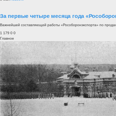
За первые четыре месяца года «Рособоро
Важнейшей составляющей работы «Рособоронэкспорта» по продаже 
1 179
0
0
Главное