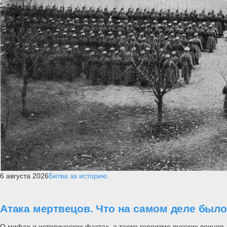
6 августа 2026
Битва за историю
Атака мертвецов. Что на самом деле был
О мифах и исторических фактах, а также героизме русских воинов..