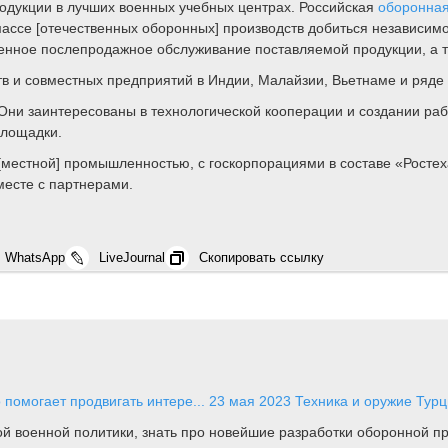
одукции в лучших военных учебных центрах. Российская
оборонна
ассе [отечественных оборонных] производств добиться независим
менное послепродажное обслуживание поставляемой продукции, а т
 и совместных предприятий в Индии, Малайзии, Вьетнаме и ряде д
 Они заинтересованы в технологической кооперации и создании ра
площадки.
 [местной] промышленностью, с госкорпорациями в составе «Ростех
месте с партнерами.
WhatsApp
LiveJournal
Скопировать ссылку
 помогает продвигать интере...
23 мая 2023
Техника и оружие
Турц
ной военной политики, знать про новейшие разработки оборонной