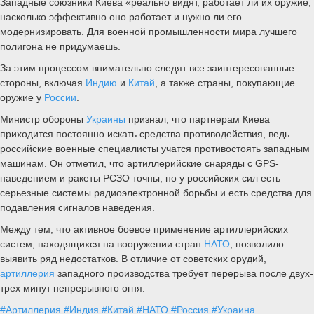
Западные союзники Киева «реально видят, работает ли их оружие,
насколько эффективно оно работает и нужно ли его
модернизировать. Для военной промышленности мира лучшего
полигона не придумаешь.
За этим процессом внимательно следят все заинтересованные
стороны, включая
Индию
и
Китай
, а также страны, покупающие
оружие у
России
.
Министр обороны
Украины
признал, что партнерам Киева
приходится постоянно искать средства противодействия, ведь
российские военные специалисты учатся противостоять западным
машинам. Он отметил, что артиллерийские снаряды с GPS-
наведением и ракеты РСЗО точны, но у российских сил есть
серьезные системы радиоэлектронной борьбы и есть средства для
подавления сигналов наведения.
Между тем, что активное боевое применение артиллерийских
систем, находящихся на вооружении стран
НАТО
, позволило
выявить ряд недостатков. В отличие от советских орудий,
артиллерия
западного производства требует перерыва после двух-
трех минут непрерывного огня.
#Артиллерия
#Индия
#Китай
#НАТО
#Россия
#Украина