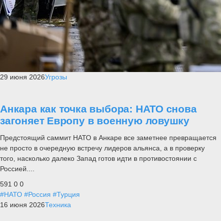
29 июня 2026
Угрозы
Анкара как точка выбора: НАТО снова
загоняет Европу в военную ловушку
Предстоящий саммит НАТО в Анкаре все заметнее превращается
не просто в очередную встречу лидеров альянса, а в проверку
того, насколько далеко Запад готов идти в противостоянии с
Россией....
591
0
0
#НАТО
#Россия
#Турция
16 июня 2026
Техника