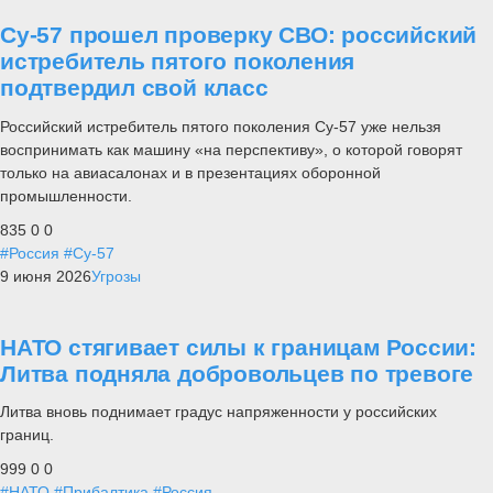
Су-57 прошел проверку СВО: российский
истребитель пятого поколения
подтвердил свой класс
Российский истребитель пятого поколения Су-57 уже нельзя
воспринимать как машину «на перспективу», о которой говорят
только на авиасалонах и в презентациях оборонной
промышленности.
835
0
0
#Россия
#Су-57
9 июня 2026
Угрозы
НАТО стягивает силы к границам России:
Литва подняла добровольцев по тревоге
Литва вновь поднимает градус напряженности у российских
границ.
999
0
0
#НАТО
#Прибалтика
#Россия