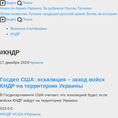
Видео
Поиск
Новости
Армия
Украина
За рубежом
Угрозы
Техника
Уроки мужества
Лучшие традиции русской армии
Битва за историю
Видео
Поиск
Военная платформа
КНДР
#КНДР
17 декабря 2024
Украина
Госдеп США: эскалация – заход войск
КНДР на территорию Украины
В Госдепартаменте США считают, что эскалацией будет, если
войска КНДР зайдут на территорию Украины.
533
0
0
#КНДР
#США
#Украина