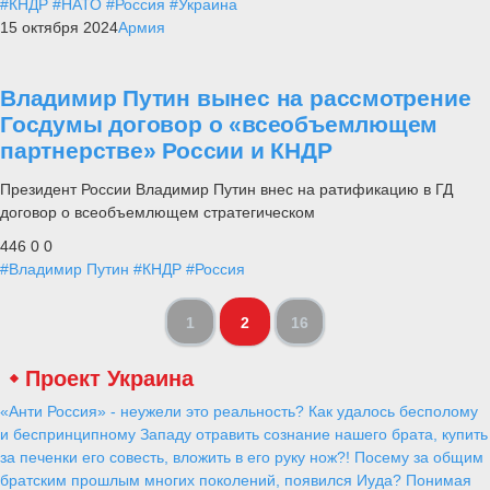
#КНДР
#НАТО
#Россия
#Украина
15 октября 2024
Армия
Владимир Путин вынес на рассмотрение
Госдумы договор о «всеобъемлющем
партнерстве» России и КНДР
Президент России Владимир Путин внес на ратификацию в ГД
договор о всеобъемлющем стратегическом
446
0
0
#Владимир Путин
#КНДР
#Россия
1
2
16
Проект Украина
«Анти Россия» - неужели это реальность? Как удалось бесполому
и беспринципному Западу отравить сознание нашего брата, купить
за печенки его совесть, вложить в его руку нож?! Посему за общим
братским прошлым многих поколений, появился Иуда? Понимая