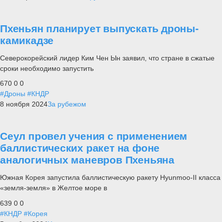
Пхеньян планирует выпускать дроны-
камикадзе
Северокорейский лидер Ким Чен Ын заявил, что стране в сжатые
сроки необходимо запустить
670
0
0
#Дроны
#КНДР
8 ноября 2024
За рубежом
Сеул провел учения с применением
баллистических ракет на фоне
аналогичных маневров Пхеньяна
Южная Корея запустила баллистическую ракету Hyunmoo-II класса
«земля-земля» в Желтое море в
639
0
0
#КНДР
#Корея