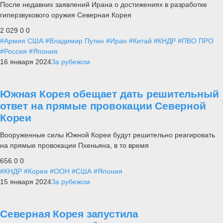
После недавних заявлений Ирана о достижениях в разработке
гиперзвукового оружия Северная Корея
2 029
0
0
#Армия США
#Владимир Путин
#Иран
#Китай
#КНДР
#ПВО ПРО
#Россия
#Япония
16 января 2024
За рубежом
Южная Корея обещает дать решительный
ответ на прямые провокации Северной
Кореи
Вооруженные силы Южной Кореи будут решительно реагировать
на прямые провокации Пхеньяна, в то время
656
0
0
#КНДР
#Корея
#ООН
#США
#Япония
15 января 2024
За рубежом
Северная Корея запустила