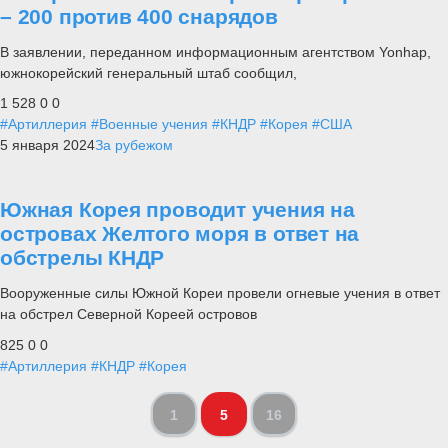
– 200 против 400 снарядов
В заявлении, переданном информационным агентством Yonhap,
южнокорейский генеральный штаб сообщил,
1 528
0
0
#Артиллерия
#Военные учения
#КНДР
#Корея
#США
5 января 2024
За рубежом
Южная Корея проводит учения на
островах Желтого моря в ответ на
обстрелы КНДР
Вооруженные силы Южной Кореи провели огневые учения в ответ
на обстрел Северной Кореей островов
825
0
0
#Артиллерия
#КНДР
#Корея
1
5
16