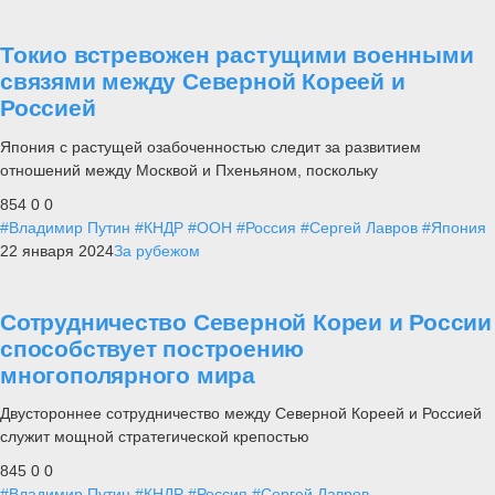
Токио встревожен растущими военными
связями между Северной Кореей и
Россией
Япония с растущей озабоченностью следит за развитием
отношений между Москвой и Пхеньяном, поскольку
854
0
0
#Владимир Путин
#КНДР
#ООН
#Россия
#Сергей Лавров
#Япония
22 января 2024
За рубежом
Сотрудничество Северной Кореи и России
способствует построению
многополярного мира
Двустороннее сотрудничество между Северной Кореей и Россией
служит мощной стратегической крепостью
845
0
0
#Владимир Путин
#КНДР
#Россия
#Сергей Лавров