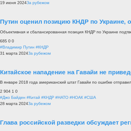
19 июня 2024
За рубежом
Путин оценил позицию КНДР по Украине, 
Объективная и сбалансированная позиция КНДР по Украине подтве
685
0
0
#Владимир Путин
#КНДР
31 марта 2024
За рубежом
Китайское нападение на Гавайи не привед
В январе 2018 года американский штат Гавайи по ошибке отправи
2 904
1
0
#Джо Байден
#Китай
#КНДР
#НАТО
#НОАК
#США
28 марта 2024
За рубежом
Глава российской разведки обсуждает рег