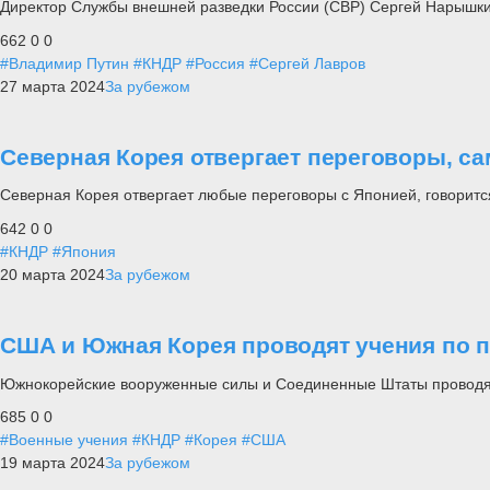
Директор Службы внешней разведки России (СВР) Сергей Нарышки
662
0
0
#Владимир Путин
#КНДР
#Россия
#Сергей Лавров
27 марта 2024
За рубежом
Северная Корея отвергает переговоры, с
Северная Корея отвергает любые переговоры с Японией, говоритс
642
0
0
#КНДР
#Япония
20 марта 2024
За рубежом
США и Южная Корея проводят учения по п
Южнокорейские вооруженные силы и Соединенные Штаты проводят
685
0
0
#Военные учения
#КНДР
#Корея
#США
19 марта 2024
За рубежом