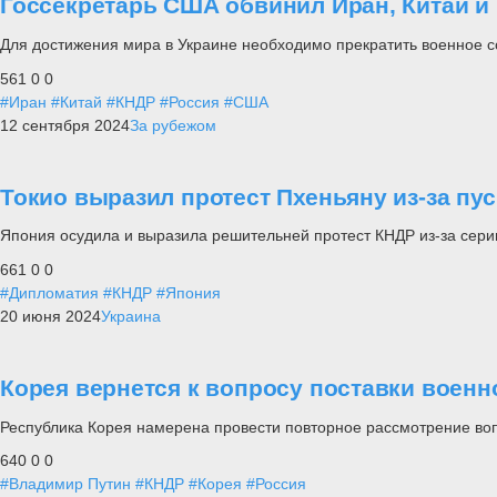
Госсекретарь США обвинил Иран, Китай и 
Для достижения мира в Украине необходимо прекратить военное с
561
0
0
#Иран
#Китай
#КНДР
#Россия
#США
12 сентября 2024
За рубежом
Токио выразил протест Пхеньяну из-за пу
Япония осудила и выразила решительней протест КНДР из-за серии
661
0
0
#Дипломатия
#КНДР
#Япония
20 июня 2024
Украина
Корея вернется к вопросу поставки военн
Республика Корея намерена провести повторное рассмотрение воп
640
0
0
#Владимир Путин
#КНДР
#Корея
#Россия