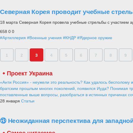
Северная Корея проводит учебные стрель
18 марта Северная Корея провела учебные стрельбы с участием 
658
0
0
#Артиллерия
#Военные учения
#КНДР
#Ядерное оружие
1
2
3
4
5
6
7
8
9
Проект Украина
«Анти Россия» - неужели это реальность? Как удалось бесполому и
братским прошлым многих поколений, появился Иуда? Понимая тр
поставленные выше вопросы, разобраться в истинных причинах соб
28 января
Статьи
⑬ Неожиданная перспектива для западной