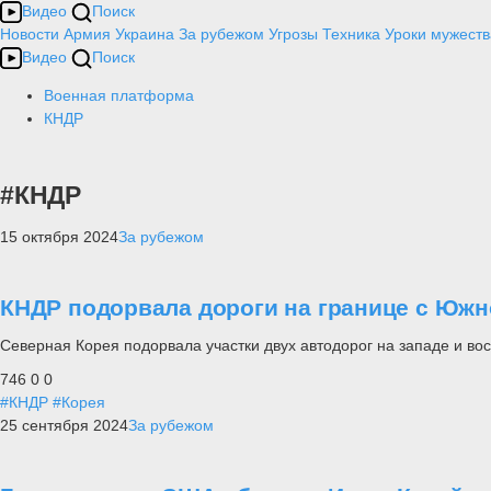
Видео
Поиск
Новости
Армия
Украина
За рубежом
Угрозы
Техника
Уроки мужеств
Видео
Поиск
Военная платформа
КНДР
#КНДР
15 октября 2024
За рубежом
КНДР подорвала дороги на границе с Южн
Северная Корея подорвала участки двух автодорог на западе и во
746
0
0
#КНДР
#Корея
25 сентября 2024
За рубежом