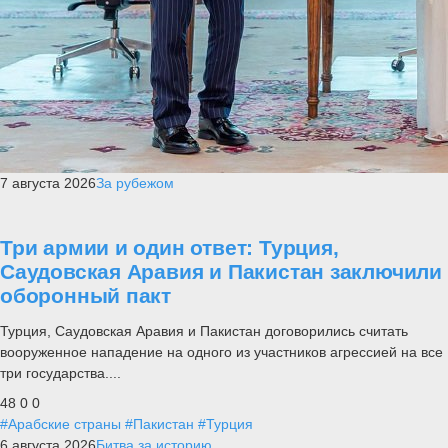
7 августа 2026
За рубежом
Три армии и один ответ: Турция,
Саудовская Аравия и Пакистан заключили
оборонный пакт
Турция, Саудовская Аравия и Пакистан договорились считать
вооруженное нападение на одного из участников агрессией на все
три государства....
48
0
0
#Арабские страны
#Пакистан
#Турция
6 августа 2026
Битва за историю