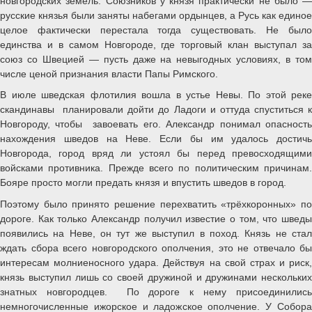
новгородских земель. Союзников у князя практически не было —
русские князья были заняты набегами ордынцев, а Русь как единое
целое фактически перестала тогда существовать. Не было
единства и в самом Новгороде, где торговый клан выступал за
союз со Швецией — пусть даже на невыгодных условиях, в том
числе ценой признания власти Папы Римского.
В июле шведская флотилия вошла в устье Невы. По этой реке
скандинавы планировали дойти до Ладоги и оттуда спуститься к
Новгороду, чтобы завоевать его. Александр понимал опасность
нахождения шведов на Неве. Если бы им удалось достичь
Новгорода, город вряд ли устоял бы перед превосходящими
войсками противника. Прежде всего по политическим причинам.
Бояре просто могли предать князя и впустить шведов в город.
Поэтому было принято решение перехватить «трёхкоронных» по
дороге. Как только Александр получил известие о том, что шведы
появились на Неве, он тут же выступил в поход. Князь не стал
ждать сбора всего новгородского ополчения, это не отвечало бы
интересам молниеносного удара. Действуя на свой страх и риск,
князь выступил лишь со своей дружиной и дружинами нескольких
знатных новгородцев. По дороге к нему присоединились
немногочисленные ижорское и ладожское ополчение. У Собора