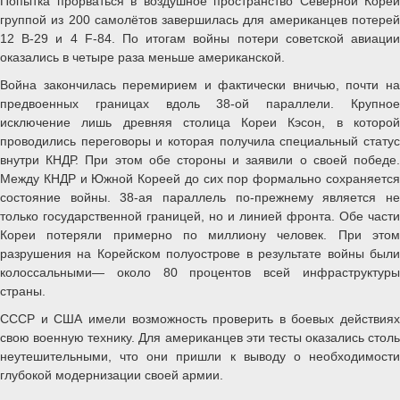
Попытка прорваться в воздушное пространство Северной Кореи
группой из 200 самолётов завершилась для американцев потерей
12 B-29 и 4 F-84. По итогам войны потери советской авиации
оказались в четыре раза меньше американской.
Война закончилась перемирием и фактически вничью, почти на
предвоенных границах вдоль 38-ой параллели. Крупное
исключение лишь древняя столица Кореи Кэсон, в которой
проводились переговоры и которая получила специальный статус
внутри КНДР. При этом обе стороны и заявили о своей победе.
Между КНДР и Южной Кореей до сих пор формально сохраняется
состояние войны. 38-ая параллель по-прежнему является не
только государственной границей, но и линией фронта. Обе части
Кореи потеряли примерно по миллиону человек. При этом
разрушения на Корейском полуострове в результате войны были
колоссальными— около 80 процентов всей инфраструктуры
страны.
СССР и США имели возможность проверить в боевых действиях
свою военную технику. Для американцев эти тесты оказались столь
неутешительными, что они пришли к выводу о необходимости
глубокой модернизации своей армии.