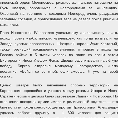
ливонский орден Меченосцев; римское же папство натравило на
Русь шведов, боровшихся с новгородцами за Финляндию.
Окрепший на торговле с соседями Новгород очень раздражал
западных соседей, а православная вера не давала покоя римским
католикам.
Папа Иннокентий IV повелел упсальскому архиепископу начать
поход против «забалтийских язычников», как тогда называли на
Западе русских православных. Шведский король Эрик Картавый,
также грезивший расширением влияния, отправил в поход на
Россию войско в 5 тысяч человек во главе со своим зятем
Биргером и Яном Ульфом Фаси. Шведы рассчитывали на лёгкую
победу. Биргер отправил молодому новгородскому князю
послание: «Бейся со со мной, если смеешь. Я уже на твоей
земле».
Целью шведов было завоевание спорных территорий на
Карельском перешейке и участка между реками Ижора и Нева.
Стратегическими целями было завоевание Ладоги и Новгорода. Но
вторжение шведской армии имело и религиозный подтекст — это
был по сути поход крестоносцев против Православия. Александру
удалось собрать дружину в 1 300 человек для защиты