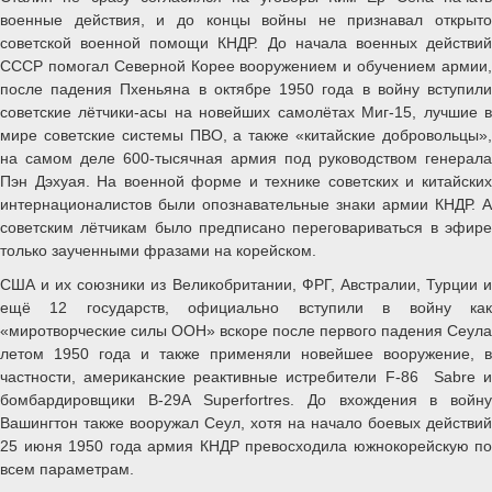
военные действия, и до концы войны не признавал открыто
советской военной помощи КНДР. До начала военных действий
СССР помогал Северной Корее вооружением и обучением армии,
после падения Пхеньяна в октябре 1950 года в войну вступили
советские лётчики-асы на новейших самолётах Миг-15, лучшие в
мире советские системы ПВО, а также «китайские добровольцы»,
на самом деле 600-тысячная армия под руководством генерала
Пэн Дэхуая. На военной форме и технике советских и китайских
интернационалистов были опознавательные знаки армии КНДР. А
советским лётчикам было предписано переговариваться в эфире
только заученными фразами на корейском.
США и их союзники из Великобритании, ФРГ, Австралии, Турции и
ещё 12 государств, официально вступили в войну как
«миротворческие силы ООН» вскоре после первого падения Сеула
летом 1950 года и также применяли новейшее вооружение, в
частности, американские реактивные истребители F-86 Sabre и
бомбардировщики В-29А Superfortres. До вхождения в войну
Вашингтон также вооружал Сеул, хотя на начало боевых действий
25 июня 1950 года армия КНДР превосходила южнокорейскую по
всем параметрам.