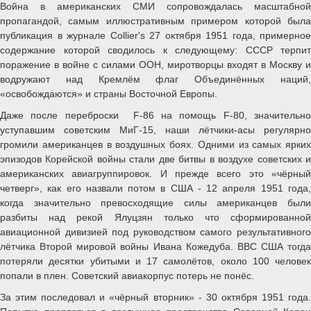
Война в американских СМИ сопровождалась масштабной
пропагандой, самым иллюстративным примером которой была
публикация в журнале Collier's 27 октября 1951 года, примерное
содержание которой сводилось к следующему: СССР терпит
поражение в войне с силами ООН, миротворцы входят в Москву и
водружают над Кремлём флаг Объединённых наций,
«освобождаются» и страны Восточной Европы.
Даже после переброски F-86 на помощь F-80, значительно
уступавшим советским МиГ-15, наши лётчики-асы регулярно
громили американцев в воздушных боях. Одними из самых ярких
эпизодов Корейской войны стали две битвы в воздухе советских и
американских авиагруппировок. И прежде всего это «чёрный
четверг», как его назвали потом в США - 12 апреля 1951 года,
когда значительно превосходящие силы американцев были
разбиты над рекой Ялуцзян только что сформированной
авиационной дивизией под руководством самого результативного
лётчика Второй мировой войны Ивана Кожедуба. ВВС США тогда
потеряли десятки убитыми и 17 самолётов, около 100 человек
попали в плен. Советский авиакорпус потерь не понёс.
За этим последовал и «чёрный вторник» - 30 октября 1951 года.