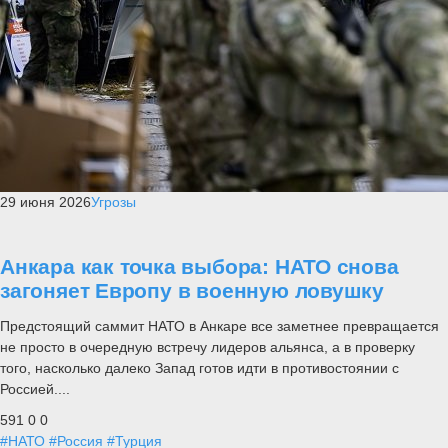
29 июня 2026
Угрозы
Анкара как точка выбора: НАТО снова
загоняет Европу в военную ловушку
Предстоящий саммит НАТО в Анкаре все заметнее превращается
не просто в очередную встречу лидеров альянса, а в проверку
того, насколько далеко Запад готов идти в противостоянии с
Россией....
591
0
0
#НАТО
#Россия
#Турция