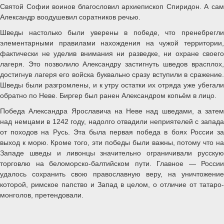
Святой Софии воинов благословил архиепископ Спиридон. А сам
Александр воодушевил соратников речью.
Шведы настолько были уверены в победе, что пренебрегли
элементарными правилами нахождения на чужой территории,
фактически не уделив внимания ни разведке, ни охране своего
лагеря. Это позволило Александру застигнуть шведов врасплох,
достигнув лагеря его войска буквально сразу вступили в сражение.
Шведы были разгромлены, и к утру остатки их отряда уже убегали
обратно по Неве. Биргер был ранен Александром копьём в лицо.
Победа Александра Ярославича на Неве над шведами, а затем
над немцами в 1242 году, надолго отвадили неприятелей с запада
от походов на Русь. Эта была первая победа в боях России за
выход к морю. Кроме того, эти победы были важны, потому что на
Западе шведы и ливонцы значительно ограничивали русскую
торговлю на беломорско-балтийском пути. Главное — России
удалось сохранить свою православную веру, на уничтожение
которой, римское папство и Запад в целом, о отличие от татаро-
монголов, претендовали.