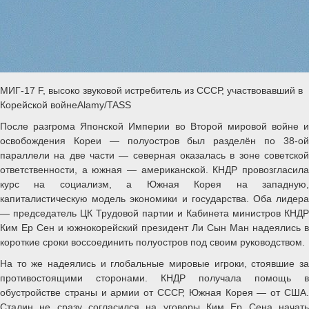
МИГ-17 F, высоко звуковой истребитель из СССР, участвовавший в
Корейской войнеAlamy/TASS
После разгрома Японской Империи во Второй мировой войне и
освобождения Кореи — полуостров был разделён по 38-ой
параллели на две части — северная оказалась в зоне советской
ответственности, а южная — американской. КНДР провозгласила
курс на социализм, а Южная Корея на западную,
капиталистическую модель экономики и государства. Оба лидера
— председатель ЦК Трудовой партии и Кабинета министров КНДР
Ким Ер Сен и южнокорейский президент Ли Сын Ман надеялись в
короткие сроки воссоединить полуостров под своим руководством.
На то же надеялись и глобальные мировые игроки, стоявшие за
противостоящими сторонами. КНДР получала помощь в
обустройстве страны и армии от СССР, Южная Корея — от США.
Сталин не сразу согласился на уговоры Ким Ер Сена начать