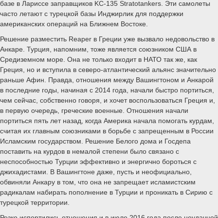
базе в Лариссе заправщиков KC-135 Stratotankers. Эти самолеты
часто летают с турецкой базы Инджирлик для поддержки
американских операций на Ближнем Востоке.
Решение разместить Reaper в Греции уже вызвало недовольство в
Анкаре. Турция, напомним, тоже является союзником США в
Средиземном море. Она не только входит в НАТО так же, как
Греция, но и вступила в северо-атлантический альянс значительно
раньше Афин. Правда, отношения между Вашингтоном и Анкарой
в последние годы, начиная с 2014 года, начали быстро портиться,
чем сейчас, собственно говоря, и хочет воспользоваться Греция и,
в первую очередь, греческие военные. Отношения начали
портиться пять лет назад, когда Америка начала помогать курдам,
считая их главным союзниками в борьбе с запрещенным в России
Исламским государством. Решение Белого дома и Госдепа
поставить на курдов в немалой степени было связано с
неспособностью Турции эффективно и энергично бороться с
джихадистами. В Вашингтоне даже, пусть и неофициально,
обвиняли Анкару в том, что она не запрещает исламистским
радикалам набирать пополнение в Турции и проникать в Сирию с
турецкой территории.
Резко испортились отношения и в июле 2016 года после неудачной