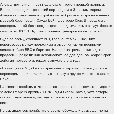
Александруполис – порт недалеко от греко-турецкой границы.
Волос – еще один греческий порт, рядом с Эгейским морем.
Американские военные корабли часто бросают якоря на военно-
морской базе Греции Сауда Бей на острове Крит. В прошлом с
аэродрома этой базы неоднократно поднимались в воздух боевые
самолеты ВВС США, совершающие тренировочные полеты.
Судя по всему, сообщает AFT, главной темой нынешних
переговоров между греческими и американскими военными
является база ВВС в Лариссе. Наверняка, речь на них идет о
продлении разрешения использовать ее для дронов Reaper, срок
действия которого истекает в августе этого года.
«Размещение MQ-9 носит временный характер, потому что мы
переводим наши авиационную технику в другое место»,- заявил
Пахон.
Kathimerini сообщила, что речь на переговорах, возможно, идет и о
замене Reapers другими БПЛС RQ-4 Global Hawks, хотя авторы
статьи подчеркивают, что здесь шансы на успех у американцев
ниже.
Не вызывает сомнений, что стороны обсуждали размещение на