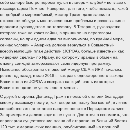
себе манере быстро переметнулся в лагерь «голубей» во главе с
госсекретарем Помпео. Наверное, для того, чтобы показать, какой
он добрый и миролюбивый, мистер Трамп даже заявил о
готовности обсудить многочисленные проблемы и разногласия с
иранским руководством по телефону. В Тегеране, руководство
которого тоже не хочет войны, в принципе на переговоры
согласны, но при одном едва ли выполнимом, по крайней мере,
сейчас условии – Америка должна вернуться в Совместный
всеобъемлющий план действий (JCPOA), больше известный как
«ядерная сделка» по Ирану, по которому иранцы в обмен на
отмену санкций замораживают свою ядерную программу.
Нынешнее обострение отношений между США и ИРИ началось
ровно год назад, в мае 2018 г., как раз с одностороннего выхода
Вашингтона из JCPOA и возврата санкций, часть из которых
Вашингтон даже не успел еще отменить.
С другой стороны, Дональд Трамп в немалой степени благодаря
своему высокому посту и, как говорится, языку без костей, в лично
способствовал нагнетанию напряженности в Персидском заливе.
За примерами далеко ходить не нужно. Достаточно вспомнить, что
опровергая существование плана об отправке на Ближний Восток
120 тыс. американских военных, опубликованный на прошлой