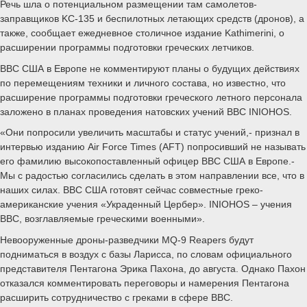
Речь шла о потенциальном размещении там самолетов-
заправщиков KC-135 и беспилотных летающих средств (дронов), а
также, сообщает ежедневное столичное издание Kathimerini, о
расширении программы подготовки греческих летчиков.
ВВС США в Европе не комментируют планы о будущих действиях
по перемещениям техники и личного состава, но известно, что
расширение программы подготовки греческого летного персонала
заложено в планах проведения натовских учений ВВС INIOHOS.
«Они попросили увеличить масштабы и статус учений,- признал в
интервью изданию Air Force Times (AFT) попросивший не называть
его фамилию высокопоставленный офицер ВВС США в Европе.-
Мы с радостью согласились сделать в этом направлении все, что в
наших силах. ВВС США готовят сейчас совместные греко-
американские учения «Украденный Цербер». INIOHOS – учения
ВВС, возглавляемые греческими военными».
Невооруженные дроны-разведчики MQ-9 Reapers будут
подниматься в воздух с базы Ларисса, по словам официального
представителя Пентагона Эрика Пахона, до августа. Однако Пахон
отказался комментировать переговоры и намерения Пентагона
расширить сотрудничество с греками в сфере ВВС.