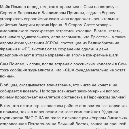
Майк Помпео перед тем, как отправиться в Сочи на встречу с
Сергеем Лавровым и Владимиром Путиным, ездил в Европу
уговаривать европейских союзников поддержать решительные
действия Америки против Ирана. В Старом Свете уговоры
американского госсекретаря встретили холодно. В этом, кстати,
нет ничего удивительного, если вспомнить, что Брюссель, а также
европейские участники JCPOA, состоящие из Великобритании,
Франции и ФРГ, выступают за сохранение сделки и даже
предпринимают в этом направлении вполне конкретные шаги.
Сам Помпео, к слову, после встречи с российским коллегой в Сочи
тоже сообщил журналистам, что «США фундаментально не хотят
войны».
В общем, складывается впечатление, что никто не хочет и не
собирается воевать. Но тогда возникает закономерный вопрос,
почему продолжает накаляться обстановка в Персидском заливе?
В том, что в этом взрывоопасном районе становится все жарче как
в прямом, так и в переносном смысле сомнений нет. Ударная
группировка ВМС США во главе с авианосцем «Авраам Линкольн»,
отправленная Пентагоном на Ближний Восток, вошла на прошлой