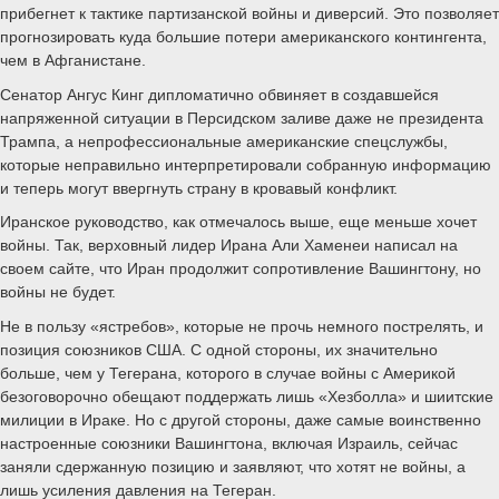
прибегнет к тактике партизанской войны и диверсий. Это позволяет
прогнозировать куда большие потери американского контингента,
чем в Афганистане.
Сенатор Ангус Кинг дипломатично обвиняет в создавшейся
напряженной ситуации в Персидском заливе даже не президента
Трампа, а непрофессиональные американские спецслужбы,
которые неправильно интерпретировали собранную информацию
и теперь могут ввергнуть страну в кровавый конфликт.
Иранское руководство, как отмечалось выше, еще меньше хочет
войны. Так, верховный лидер Ирана Али Хаменеи написал на
своем сайте, что Иран продолжит сопротивление Вашингтону, но
войны не будет.
Не в пользу «ястребов», которые не прочь немного пострелять, и
позиция союзников США. С одной стороны, их значительно
больше, чем у Тегерана, которого в случае войны с Америкой
безоговорочно обещают поддержать лишь «Хезболла» и шиитские
милиции в Ираке. Но с другой стороны, даже самые воинственно
настроенные союзники Вашингтона, включая Израиль, сейчас
заняли сдержанную позицию и заявляют, что хотят не войны, а
лишь усиления давления на Тегеран.