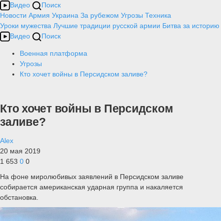
Видео
Поиск
Новости
Армия
Украина
За рубежом
Угрозы
Техника
Уроки мужества
Лучшие традиции русской армии
Битва за историю
Видео
Поиск
Военная платформа
Угрозы
Кто хочет войны в Персидском заливе?
Кто хочет войны в Персидском
заливе?
Alex
20 мая 2019
1 653
0
0
На фоне миролюбивых заявлений в Персидском заливе
собирается американская ударная группа и накаляется
обстановка.