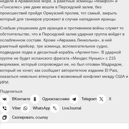
неделе в Аравийское море, а ракетные эсминцы «Макфол» и
«Гонсалес» уже даже вошли в Персидский залив, без
происшествий пройдя Ормузский пролив, тот самый, закрыть
который для танкеров угрожают в случае нападения иранцы.
Слабым утешением для иранцев и противников войны служит то
обстоятельство, что в Персидский залив ударная группа войдет в
ослабленном составе. Кроме «Авраама Линкольна», в ней
ракетный крейсер, три эсминца, вспомогательное судно,
подводная лодка и десантный корабль «Арлингтон». В ударной
группе не будет испанского фрегата «Мендес Нуньес» с 215
моряками, который сопровождал ее, но был отозван Мадридом,
который не хочет, как сообщает авторитетное издание El Pais,
оказаться невольно втянутым в возможный конфликт между США и
ИРИ.
Поделиться
ВКонтакте
Одноклассники
Telegram
X
Viber
WhatsApp
LiveJournal
Скопировать ссылку