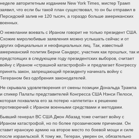
неделе авторитетным изданием New York Times, мистер Трамп
заявил, что если бы такой план существовал, то он бы отправил в
Персидский залив не 120 тысяч, а гораздо больше американских
военных.
О нежелании воевать с Ираном говорит не только президент США.
Схожие миролюбивые заявления можно услышать сейчас и от
других официальных и неофициальных лиц. Так, известный
американский политик Берни Сандерс, участник как прошлых, так и
предстоящих в следующем году президентских выборов, считает
войну с Ираном «страшной катастрофой» и предлагает Конгрессу
принять закон, запрещающий президенту начинать войну с
Тегераном без одобрения законодателей.
Не скрывала удовлетворения от смены позиции Дональда Трампа
и спикер Палаты представителей Конгресса США Нэнси Пелоси,
которая похвалила его за потерю «аппетита» к решению
противоречий с Ираном военными средствами и методами.
Бывший генерал ВС США Джон Абазад тоже считает войну с
Ираном катастрофой, но по более прозаическим причинам. Он
ставит иранскую армию на второе место по боевой мощи и силе
после израильской. К тому же, Тегеран, уверен он, обязательно