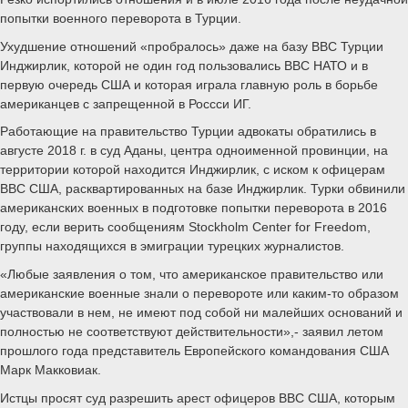
попытки военного переворота в Турции.
Ухудшение отношений «пробралось» даже на базу ВВС Турции
Инджирлик, которой не один год пользовались ВВС НАТО и в
первую очередь США и которая играла главную роль в борьбе
американцев с запрещенной в Россси ИГ.
Работающие на правительство Турции адвокаты обратились в
августе 2018 г. в суд Аданы, центра одноименной провинции, на
территории которой находится Инджирлик, с иском к офицерам
ВВС США, расквартированных на базе Инджирлик. Турки обвинили
американских военных в подготовке попытки переворота в 2016
году, если верить сообщениям Stockholm Center for Freedom,
группы находящихся в эмиграции турецких журналистов.
«Любые заявления о том, что американское правительство или
американские военные знали о перевороте или каким-то образом
участвовали в нем, не имеют под собой ни малейших оснований и
полностью не соответствуют действительности»,- заявил летом
прошлого года представитель Европейского командования США
Марк Макковиак.
Истцы просят суд разрешить арест офицеров ВВС США, которым