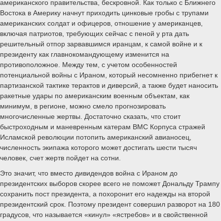
американского правительства, бескровной. Как только с Ближнего
Востока в Америку начнут приходить цинковые гробы с трупами
американских солдат и офицеров, отношение у американцев,
включая патриотов, требующих сейчас с пеной у рта дать
решительный отпор зарвавшимся иранцам, к самой войне и к
президенту как главнокомандующему изменится на
противоположное. Между тем, с учетом особенностей
потенциальной войны с Ираном, который несомненно прибегнет к
партизанской тактике терактов и диверсий, а также будет наносить
ракетные удары по американским военным объектам, как
минимум, в регионе, можно смело прогнозировать
многочисленные жертвы. Достаточно сказать, что стоит
быстроходным и маневренным катерам ВМС Корпуса стражей
Исламской революции потопить американский авианосец,
численность экипажа которого может достигать шести тысяч
человек, счет жертв пойдет на сотни.
Это значит, что вместо дивидендов война с Ираном до
президентских выборов скорее всего не поможет Дональду Трампу
сохранить пост президента, а похоронит его надежды на второй
президентский срок. Поэтому президент совершил разворот на 180
градусов, что называется «кинул» «ястребов» и в свойственной