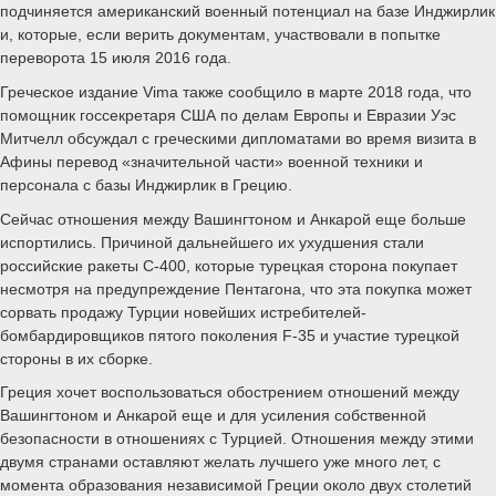
подчиняется американский военный потенциал на базе Инджирлик
и, которые, если верить документам, участвовали в попытке
переворота 15 июля 2016 года.
Греческое издание Vima также сообщило в марте 2018 года, что
помощник госсекретаря США по делам Европы и Евразии Уэс
Митчелл обсуждал с греческими дипломатами во время визита в
Афины перевод «значительной части» военной техники и
персонала с базы Инджирлик в Грецию.
Сейчас отношения между Вашингтоном и Анкарой еще больше
испортились. Причиной дальнейшего их ухудшения стали
российские ракеты С-400, которые турецкая сторона покупает
несмотря на предупреждение Пентагона, что эта покупка может
сорвать продажу Турции новейших истребителей-
бомбардировщиков пятого поколения F-35 и участие турецкой
стороны в их сборке.
Греция хочет воспользоваться обострением отношений между
Вашингтоном и Анкарой еще и для усиления собственной
безопасности в отношениях с Турцией. Отношения между этими
двумя странами оставляют желать лучшего уже много лет, с
момента образования независимой Греции около двух столетий