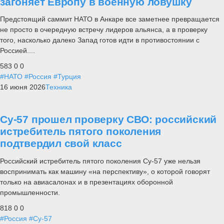
загоняет Европу в военную ловушку
Предстоящий саммит НАТО в Анкаре все заметнее превращается
не просто в очередную встречу лидеров альянса, а в проверку
того, насколько далеко Запад готов идти в противостоянии с
Россией....
583
0
0
#НАТО
#Россия
#Турция
16 июня 2026
Техника
Су-57 прошел проверку СВО: российский
истребитель пятого поколения
подтвердил свой класс
Российский истребитель пятого поколения Су-57 уже нельзя
воспринимать как машину «на перспективу», о которой говорят
только на авиасалонах и в презентациях оборонной
промышленности.
818
0
0
#Россия
#Су-57