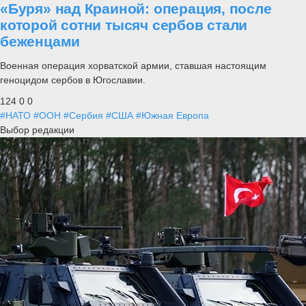
«Буря» над Краиной: операция, после
которой сотни тысяч сербов стали
беженцами
Военная операция хорватской армии, ставшая настоящим
геноцидом сербов в Югославии.
124
0
0
#НАТО
#ООН
#Сербия
#США
#Южная Европа
Выбор редакции