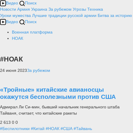
Видео
Поиск
Новости
Армия
Украина
За рубежом
Угрозы
Техника
Уроки мужества
Лучшие традиции русской армии
Битва за историю
Видео
Поиск
Военная платформа
НОАК
#НОАК
24 июня 2023
За рубежом
«Тройные» китайские авианосцы
окажутся бесполезными против США
Адмирал Ли Си-мин, бывший начальник генерального штаба
Тайваня, считает, что китайские ракеты
2 613
0
0
#Беспилотники
#Китай
#НОАК
#США
#Тайвань