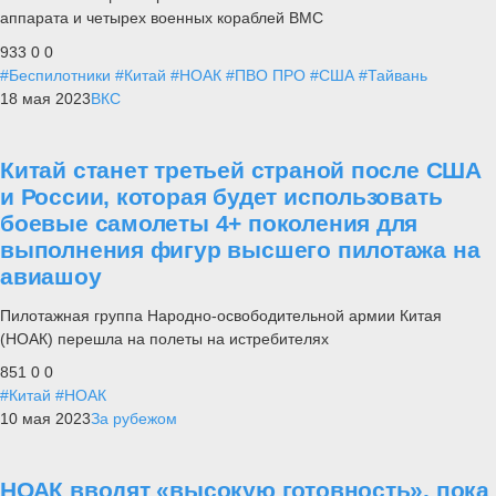
аппарата и четырех военных кораблей ВМС
933
0
0
#Беспилотники
#Китай
#НОАК
#ПВО ПРО
#США
#Тайвань
18 мая 2023
ВКС
Китай станет третьей страной после США
и России, которая будет использовать
боевые самолеты 4+ поколения для
выполнения фигур высшего пилотажа на
авиашоу
Пилотажная группа Народно-освободительной армии Китая
(НОАК) перешла на полеты на истребителях
851
0
0
#Китай
#НОАК
10 мая 2023
За рубежом
НОАК вводят «высокую готовность», пока