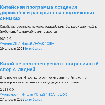
Китайская программа создания
дирижаблей раскрыта на спутниковых
снимках
Китайские военные, похоже, разработали большой дирижабль
(небольшой дирижабль или аэростат
969
0
0
#Армия США
#Китай
#НОАК
#США
29 апреля 2023
За рубежом
Китай не настроен решать пограничный
спор с Индией
В то время как Индия категорически заявила Китаю, что
двусторонние отношения между двумя азиатскими
2 118
0
0
#Артиллерия
#Индия
#Китай
#НОАК
#ШОС
27 апреля 2023
За рубежом