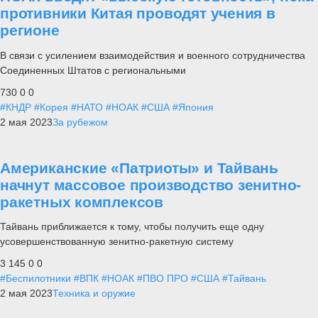
противники Китая проводят учения в
регионе
В связи с усилением взаимодействия и военного сотрудничества
Соединенных Штатов с региональными
730
0
0
#КНДР
#Корея
#НАТО
#НОАК
#США
#Япония
2 мая 2023
За рубежом
Американские «Патриоты» и Тайвань
начнут массовое производство зенитно-
ракетных комплексов
Тайвань приближается к тому, чтобы получить еще одну
усовершенствованную зенитно-ракетную систему
3 145
0
0
#Беспилотники
#ВПК
#НОАК
#ПВО ПРО
#США
#Тайвань
2 мая 2023
Техника и оружие