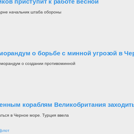
ков приступит к работе весной
Варне начальник штаба обороны
морандум о борьбе с минной угрозой в Ч
еморандум о создании противоминной
оенным кораблям Великобритания заходит
ться в Черное море. Турция ввела
флот