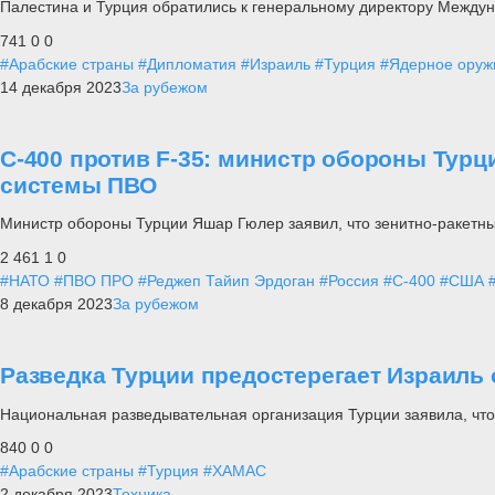
Палестина и Турция обратились к генеральному директору Междун
741
0
0
#Арабские страны
#Дипломатия
#Израиль
#Турция
#Ядерное оруж
14 декабря 2023
За рубежом
С-400 против F-35: министр обороны Турц
системы ПВО
Министр обороны Турции Яшар Гюлер заявил, что зенитно-ракетны
2 461
1
0
#НАТО
#ПВО ПРО
#Реджеп Тайип Эрдоган
#Россия
#С-400
#США
8 декабря 2023
За рубежом
Разведка Турции предостерегает Израиль 
Национальная разведывательная организация Турции заявила, что
840
0
0
#Арабские страны
#Турция
#ХАМАС
2 декабря 2023
Техника