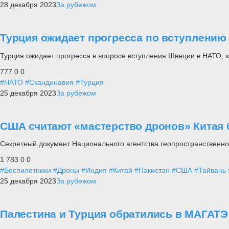
28 декабря 2023
За рубежом
Турция ожидает прогресса по вступлени
Турция ожидает прогресса в вопросе вступления Швеции в НАТО, 
777
0
0
#НАТО
#Скандинавия
#Турция
25 декабря 2023
За рубежом
США считают «мастерство дронов» Китая 
Секретный документ Национального агентства геопространственной
1 783
0
0
#Беспилотники
#Дроны
#Индия
#Китай
#Пакистан
#США
#Тайвань
25 декабря 2023
За рубежом
Палестина и Турция обратились в МАГАТЭ 