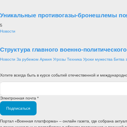
Уникальные противогазы-бронешлемы поя
5
Новости
Структура главного военно-политическог
Новости
За рубежом
Армия
Угрозы
Техника
Уроки мужества
Битва 
Хотите всегда быть в курсе событий отечественной и международ
Электронная почта *
Подписаться
Портал «Военная платформа» – онлайн газета, где собрана акту
а также уникальных разработках в области вооружения и военной 