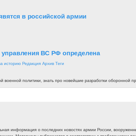
вятся в российской армии
о управления ВС РФ определена
за историю
Редакция
Архив
Теги
ной военной политики, знать про новейшие разработки оборонной
альная информация о последних новостях армии России, вооружен
техники. Материалы публикуются в соответствии с требованиями ро