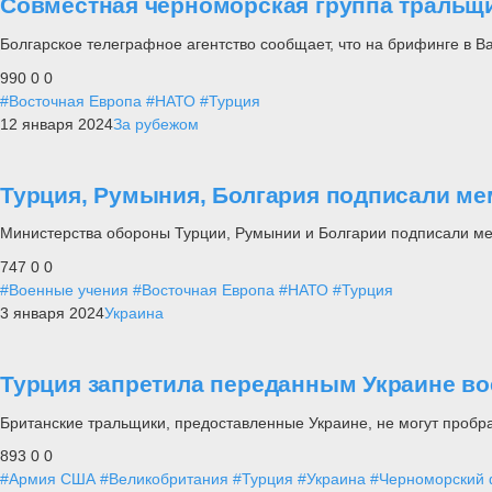
Совместная черноморская группа тральщи
Болгарское телеграфное агентство сообщает, что на брифинге в 
990
0
0
#Восточная Европа
#НАТО
#Турция
12 января 2024
За рубежом
Турция, Румыния, Болгария подписали ме
Министерства обороны Турции, Румынии и Болгарии подписали м
747
0
0
#Военные учения
#Восточная Европа
#НАТО
#Турция
3 января 2024
Украина
Турция запретила переданным Украине в
Британские тральщики, предоставленные Украине, не могут пробра
893
0
0
#Армия США
#Великобритания
#Турция
#Украина
#Черноморский 