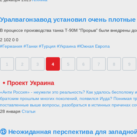
Уралвагонзавод установил очень плотные
В процессе производства танка Т-90М "Прорыв" были внедрены 
2 102
0
0
#Германия
#Танки
#Турция
#Украина
#Южная Европа
1
2
3
4
5
6
7
8
9
Проект Украина
«Анти Россия» - неужели это реальность? Как удалось бесполому и
братским прошлым многих поколений, появился Иуда? Понимая тр
поставленные выше вопросы, разобраться в истинных причинах соб
28 января
Статьи
⑬ Неожиданная перспектива для западной