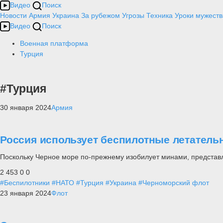
Видео
Поиск
Новости
Армия
Украина
За рубежом
Угрозы
Техника
Уроки мужеств
Видео
Поиск
Военная платформа
Турция
#Турция
30 января 2024
Армия
Россия использует беспилотные летатель
Поскольку Черное море по-прежнему изобилует минами, представ
2 453
0
0
#Беспилотники
#НАТО
#Турция
#Украина
#Черноморский флот
23 января 2024
Флот