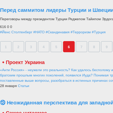
Перед саммитом лидеры Турции и Швеции 
Переговоры между президентом Турции Реджепом Тайипом Эрдог
616
0
0
#Йенс Столтенберг
#НАТО
#Скандинавия
#Терроризм
#Турция
1
2
3
4
5
6
7
8
9
Проект Украина
«Анти Россия» - неужели это реальность? Как удалось бесполому и
братским прошлым многих поколений, появился Иуда? Понимая тр
поставленные выше вопросы, разобраться в истинных причинах соб
28 января
Статьи
⑬ Неожиданная перспектива для западной