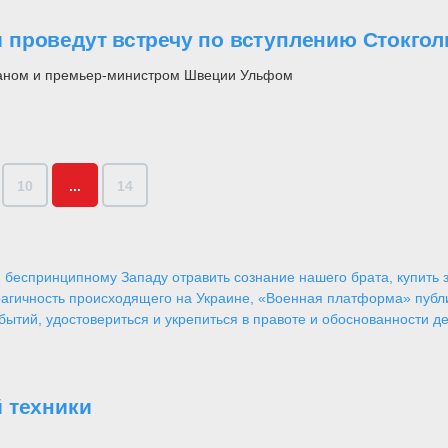
проведут встречу по вступлению Стокгол
аном и премьер-министром Швеции Ульфом
10
...
14
 беспринципному Западу отравить сознание нашего брата, купить за
агичность происходящего на Украине, «Военная платформа» публ
ытий, удостовериться и укрепиться в правоте и обоснованности де
 техники