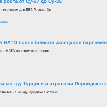
 роста от Су-27 до Су-35
тал ключевым для ВВС России. Он
война
в НАТО после бойкота заседания парламен
ии в НАТО на своем экстренном
и между Турцией и странами Персидского
оявится на международной выставке