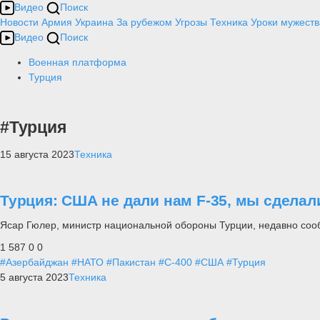
Видео
Поиск
Новости
Армия
Украина
За рубежом
Угрозы
Техника
Уроки мужеств
Видео
Поиск
Военная платформа
Турция
#Турция
15 августа 2023
Техника
Турция: США не дали нам F-35, мы сдела
Ясар Гюлер, министр национальной обороны Турции, недавно сооб
1 587
0
0
#Азербайджан
#НАТО
#Пакистан
#С-400
#США
#Турция
5 августа 2023
Техника