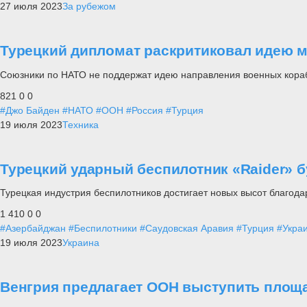
27 июля 2023
За рубежом
Турецкий дипломат раскритиковал идею м
Союзники по НАТО не поддержат идею направления военных кораб
821
0
0
#Джо Байден
#НАТО
#ООН
#Россия
#Турция
19 июля 2023
Техника
Турецкий ударный беспилотник «Raider» б
Турецкая индустрия беспилотников достигает новых высот благода
1 410
0
0
#Азербайджан
#Беспилотники
#Саудовская Аравия
#Турция
#Укра
19 июля 2023
Украина
Венгрия предлагает ООН выступить площа