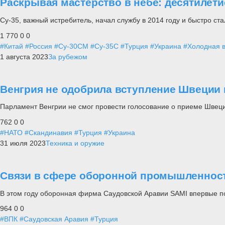
Раскрывая мастерство в небе: десятилетие
Су-35, важный истребитель, начал службу в 2014 году и быстро с
1 770
0
0
#Китай
#Россия
#Су-30СМ
#Су-35С
#Турция
#Украина
#Холодная 
1 августа 2023
За рубежом
Венгрия не одобрила вступление Швеции 
Парламент Венгрии не смог провести голосование о приеме Швец
762
0
0
#НАТО
#Скандинавия
#Турция
#Украина
31 июля 2023
Техника и оружие
Связи в сфере оборонной промышленност
В этом году оборонная фирма Саудовской Аравии SAMI впервые п
964
0
0
#ВПК
#Саудовская Аравия
#Турция