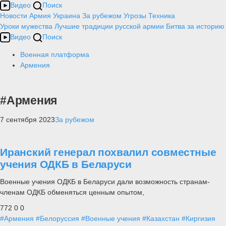
Видео
Поиск
Новости
Армия
Украина
За рубежом
Угрозы
Техника
Уроки мужества
Лучшие традиции русской армии
Битва за историю
Видео
Поиск
Военная платформа
Армения
#Армения
7 сентября 2023
За рубежом
Иранский генерал похвалил совместные
учения ОДКБ в Беларуси
Военные учения ОДКБ в Беларуси дали возможность странам-
членам ОДКБ обменяться ценным опытом,
772
0
0
#Армения
#Белоруссия
#Военные учения
#Казахстан
#Киргизия