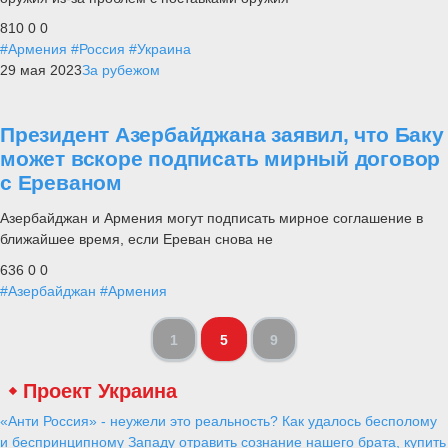
810
0
0
#Армения
#Россия
#Украина
29 мая 2023
За рубежом
Президент Азербайджана заявил, что Баку
может вскоре подписать мирный договор
с Ереваном
Азербайджан и Армения могут подписать мирное соглашение в
ближайшее время, если Ереван снова не
636
0
0
#Азербайджан
#Армения
1
5
9
Проект Украина
«Анти Россия» - неужели это реальность? Как удалось бесполому
и беспринципному Западу отравить сознание нашего брата, купить