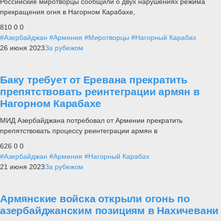
Российские миротворцы сообщили о двух нарушениях режима
прекращения огня в Нагорном Карабахе,
810
0
0
#Азербайджан
#Армения
#Миротворцы
#Нагорный Карабах
26 июня 2023
За рубежом
Баку требует от Еревана прекратить
препятствовать реинтеграции армян в
Нагорном Карабахе
МИД Азербайджана потребовал от Армении прекратить
препятствовать процессу реинтеграции армян в
626
0
0
#Азербайджан
#Армения
#Нагорный Карабах
21 июня 2023
За рубежом
Армянские войска открыли огонь по
азербайджанским позициям в Нахичевани