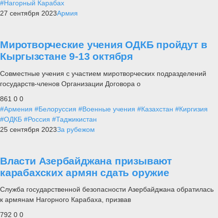
#Нагорный Карабах
27 сентября 2023
Армия
Миротворческие учения ОДКБ пройдут в
Кыргызстане 9-13 октября
Совместные учения с участием миротворческих подразделений
государств-членов Организации Договора о
861
0
0
#Армения
#Белоруссия
#Военные учения
#Казахстан
#Киргизия
#ОДКБ
#Россия
#Таджикистан
25 сентября 2023
За рубежом
Власти Азербайджана призывают
карабахских армян сдать оружие
Служба государственной безопасности Азербайджана обратилась
к армянам Нагорного Карабаха, призвав
792
0
0