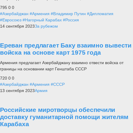
795
0
0
#Азербайджан
#Армения
#Владимир Путин
#Дипломатия
#Евросоюз
#Нагорный Карабах
#Россия
14 сентября 2023
За рубежом
Ереван предлагает Баку взаимно вывести
войска на основе карт 1975 года
Армения предлагает Азербайджану взаимно отвести войска от
границы на основании карт Генштаба СССР
720
0
0
#Азербайджан
#Армения
#СССР
13 сентября 2023
Армия
Российские миротворцы обеспечили
доставку гуманитарной помощи жителям
Карабаха