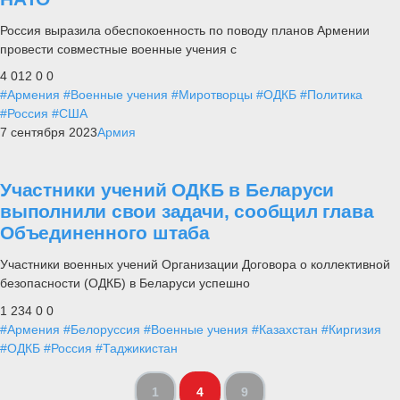
Россия выразила обеспокоенность по поводу планов Армении
провести совместные военные учения с
4 012
0
0
#Армения
#Военные учения
#Миротворцы
#ОДКБ
#Политика
#Россия
#США
7 сентября 2023
Армия
Участники учений ОДКБ в Беларуси
выполнили свои задачи, сообщил глава
Объединенного штаба
Участники военных учений Организации Договора о коллективной
безопасности (ОДКБ) в Беларуси успешно
1 234
0
0
#Армения
#Белоруссия
#Военные учения
#Казахстан
#Киргизия
#ОДКБ
#Россия
#Таджикистан
1
4
9