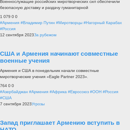
Военнослужащие российских миротворческих сил обеспечили
безопасную доставку и раздачу гуманитарной
1 079
0
0
#Армения
#Владимир Путин
#Миротворцы
#Нагорный Карабах
#Россия
12 сентября 2023
За рубежом
США и Армения начинают совместные
военные учения
Армения и США в понедельник начали совместные
миротворческие учения «Eagle Partner 2023».
764
0
0
#Азербайджан
#Армения
#Африка
#Евросоюз
#ООН
#Россия
#США
7 сентября 2023
Угрозы
Запад приглашает Армению вступить в
НАТО