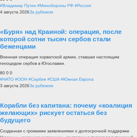
#Владимир Путин
#Минобороны РФ
#Россия
4 августа 2026
За рубежом
«Буря» над Краиной: операция, после
которой сотни тысяч сербов стали
беженцами
Военная операция хорватской армии, ставшая настоящим
геноцидом сербов в Югославии.
80
0
0
#НАТО
#ООН
#Сербия
#США
#Южная Европа
3 августа 2026
За рубежом
Корабли без капитана: почему «коалиция
желающих» рискует остаться без
будущего
Созданная с громкими заявлениями о долгосрочной поддержке