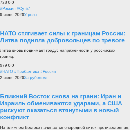
728
0
0
#Россия
#Су-57
9 июня 2026
Угрозы
НАТО стягивает силы к границам России:
Литва подняла добровольцев по тревоге
Литва вновь поднимает градус напряженности у российских
границ.
979
0
0
#НАТО
#Прибалтика
#Россия
2 июня 2026
За рубежом
Ближний Восток снова на грани: Иран и
Израиль обмениваются ударами, а США
рискуют оказаться втянутыми в новый
конфликт
На Ближнем Востоке начинается очередной виток противостояния,