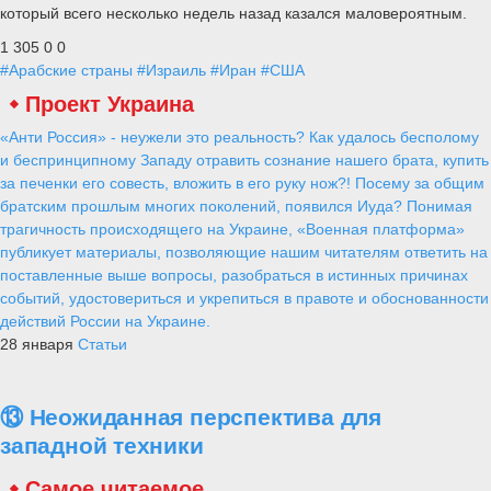
который всего несколько недель назад казался маловероятным.
1 305
0
0
#Арабские страны
#Израиль
#Иран
#США
Проект Украина
«Анти Россия» - неужели это реальность? Как удалось бесполому
и беспринципному Западу отравить сознание нашего брата, купить
за печенки его совесть, вложить в его руку нож?! Посему за общим
братским прошлым многих поколений, появился Иуда? Понимая
трагичность происходящего на Украине, «Военная платформа»
публикует материалы, позволяющие нашим читателям ответить на
поставленные выше вопросы, разобраться в истинных причинах
событий, удостовериться и укрепиться в правоте и обоснованности
действий России на Украине.
28 января
Статьи
⑬ Неожиданная перспектива для
западной техники
Самое читаемое