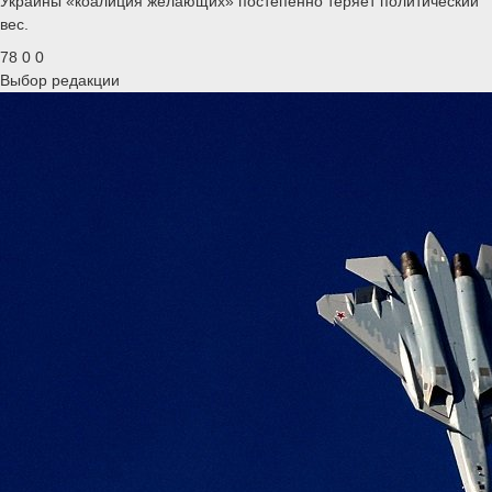
Украины «коалиция желающих» постепенно теряет политический
вес.
78
0
0
Выбор редакции