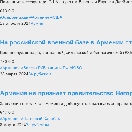
Помощник госсекретаря США по делам Европы и Евразии Джеймс 
613
0
0
#Азербайджан
#Армения
#США
17 апреля 2024
Армия
На российской военной базе в Армении с
Военнослужащие радиационной, химической и биологической (РХБ
780
0
0
#Армения
#Войска РХБ защиты РФ
#ЮВО
28 марта 2024
За рубежом
Армения не признает правительство Нагор
Заявления о том, что в Армении действует так называемое правит
647
0
0
#Армения
#Нагорный Карабах
8 марта 2024
За рубежом