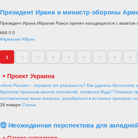
Президент Ирана и министр обороны Арме
Президент Ирана Ибрагим Раиси принял находящегося с визитом
668
0
0
#Армения
#Иран
1
2
3
4
5
6
7
8
9
Проект Украина
«Анти Россия» - неужели это реальность? Как удалось бесполому и
братским прошлым многих поколений, появился Иуда? Понимая тр
поставленные выше вопросы, разобраться в истинных причинах соб
28 января
Статьи
⑬ Неожиданная перспектива для западной