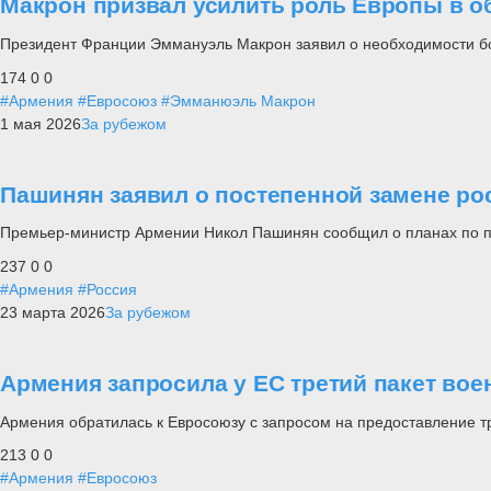
Макрон призвал усилить роль Европы в о
Президент Франции Эммануэль Макрон заявил о необходимости бо
174
0
0
#Армения
#Евросоюз
#Эмманюэль Макрон
1 мая 2026
За рубежом
Пашинян заявил о постепенной замене ро
Премьер-министр Армении Никол Пашинян сообщил о планах по п
237
0
0
#Армения
#Россия
23 марта 2026
За рубежом
Армения запросила у ЕС третий пакет во
Армения обратилась к Евросоюзу с запросом на предоставление т
213
0
0
#Армения
#Евросоюз