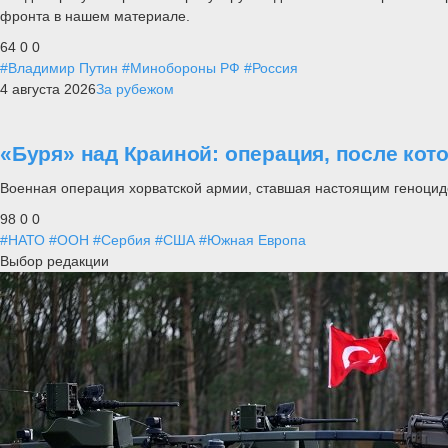
фронта в нашем материале.
64
0
0
#Владимир Путин
#Минобороны РФ
#Россия
4 августа 2026
За рубежом
«Буря» над Краиной: операция, после кот
Военная операция хорватской армии, ставшая настоящим геноцид
98
0
0
#НАТО
#ООН
#Сербия
#США
#Южная Европа
Выбор редакции