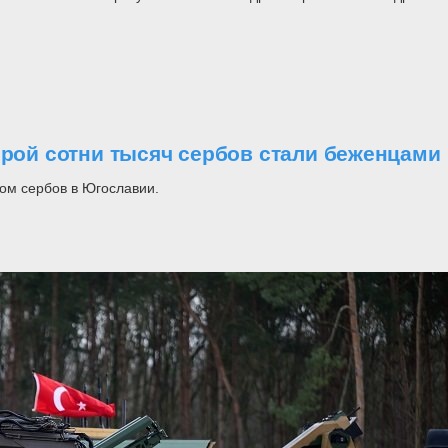
орой сотни тысяч сербов стали беженцами
ом сербов в Югославии.