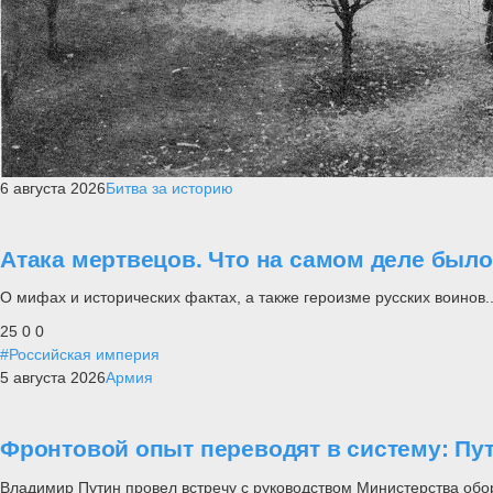
6 августа 2026
Битва за историю
Атака мертвецов. Что на самом деле был
О мифах и исторических фактах, а также героизме русских воинов..
25
0
0
#Российская империя
5 августа 2026
Армия
Фронтовой опыт переводят в систему: П
Владимир Путин провел встречу с руководством Министерства обо