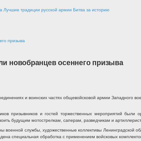
а
Лучшие традиции русской армии
Битва за историю
его призыва
ели новобранцев осеннего призыва
оединениях и воинских частях общевойсковой армии Западного вое
ков призывников и гостей торжественных мероприятий были ор
своить будущим мотострелкам, саперам, разведчикам и артиллерис
ны военной службы, художественные коллективы Ленинградской о
едена специальная обработка с применением войсковых комплекто