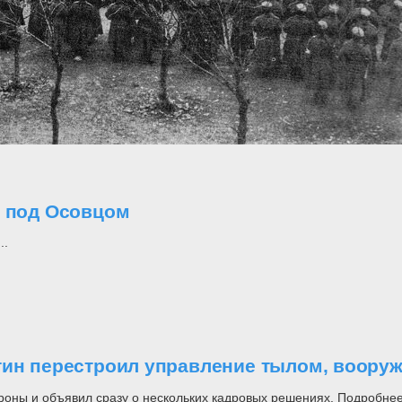
о под Осовцом
..
утин перестроил управление тылом, воор
роны и объявил сразу о нескольких кадровых решениях. Подробнее