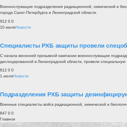
Военнослужащие подразделения радиационной, химической и биол
города Санкт-Петербурга и Ленинградской области.
912
0
0
10 июля
Новости
Специалисты РХБ защиты провели спецоб
С начала весенней призывной кампании военнослужащие подразде
дислоцированной в Ленинградской области, провели специальную о
812
0
0
1 июля
Новости
Подразделения РХБ защиты дезинфициру
Военные специалисты войск радиационной, химической и биологи
847
0
0
Главное