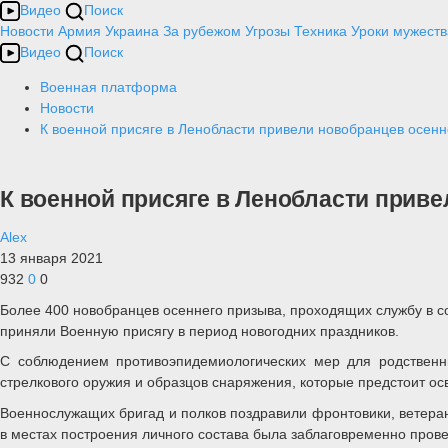
Видео
Поиск
Новости
Армия
Украина
За рубежом
Угрозы
Техника
Уроки мужеств
Видео
Поиск
Военная платформа
Новости
К военной присяге в Ленобласти привели новобранцев осенн
К военной присяге в Ленобласти прив
Alex
13 января 2021
932
0
0
Более 400 новобранцев осеннего призыва, проходящих службу в с
приняли Военную присягу в период новогодних праздников.
С соблюдением противоэпидемиологических мер для родственни
стрелкового оружия и образцов снаряжения, которые предстоит о
Военнослужащих бригад и полков поздравили фронтовики, ветера
в местах построения личного состава была заблаговременно пров