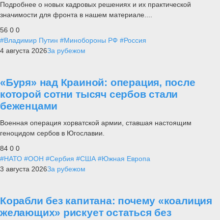
Подробнее о новых кадровых решениях и их практической
значимости для фронта в нашем материале....
56
0
0
#Владимир Путин
#Минобороны РФ
#Россия
4 августа 2026
За рубежом
«Буря» над Краиной: операция, после
которой сотни тысяч сербов стали
беженцами
Военная операция хорватской армии, ставшая настоящим
геноцидом сербов в Югославии.
84
0
0
#НАТО
#ООН
#Сербия
#США
#Южная Европа
3 августа 2026
За рубежом
Корабли без капитана: почему «коалиция
желающих» рискует остаться без