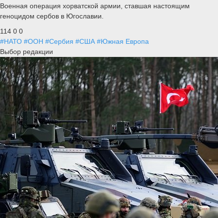
Военная операция хорватской армии, ставшая настоящим
геноцидом сербов в Югославии.
114
0
0
#НАТО
#ООН
#Сербия
#США
#Южная Европа
Выбор редакции