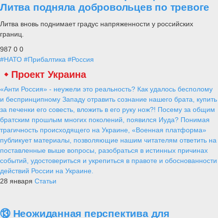
Литва подняла добровольцев по тревоге
Литва вновь поднимает градус напряженности у российских
границ.
987
0
0
#НАТО
#Прибалтика
#Россия
Проект Украина
«Анти Россия» - неужели это реальность? Как удалось бесполому
и беспринципному Западу отравить сознание нашего брата, купить
за печенки его совесть, вложить в его руку нож?! Посему за общим
братским прошлым многих поколений, появился Иуда? Понимая
трагичность происходящего на Украине, «Военная платформа»
публикует материалы, позволяющие нашим читателям ответить на
поставленные выше вопросы, разобраться в истинных причинах
событий, удостовериться и укрепиться в правоте и обоснованности
действий России на Украине.
28 января
Статьи
⑬ Неожиданная перспектива для