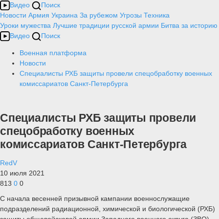
Видео
Поиск
Новости
Армия
Украина
За рубежом
Угрозы
Техника
Уроки мужества
Лучшие традиции русской армии
Битва за историю
Видео
Поиск
Военная платформа
Новости
Специалисты РХБ защиты провели спецобработку военных
комиссариатов Санкт-Петербурга
Специалисты РХБ защиты провели
спецобработку военных
комиссариатов Санкт-Петербурга
RedV
10 июля 2021
813
0
0
С начала весенней призывной кампании военнослужащие
подразделений радиационной, химической и биологической (РХБ)
защиты общевойсковой армии Западного военного округа (ЗВО),