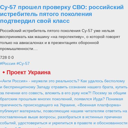
Су-57 прошел проверку СВО: российский
истребитель пятого поколения
подтвердил свой класс
Российский истребитель пятого поколения Су-57 уже нельзя
воспринимать как машину «на перспективу», о которой говорят
только на авиасалонах и в презентациях оборонной
промышленности....
728
0
0
#Россия
#Су-57
Проект Украина
«Анти Россия» - неужели это реальность? Как удалось бесполому
и беспринципному Западу отравить сознание нашего брата, купить
за печенки его совесть, вложить в его руку нож?! Посему за общим
братским прошлым многих поколений, появился Иуда? Понимая
трагичность происходящего на Украине, «Военная платформа»
публикует материалы, позволяющие нашим читателям ответить на
поставленные выше вопросы, разобраться в истинных причинах
событий, удостовериться и укрепиться в правоте и обоснованности