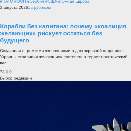
#НАТО
#ООН
#Сербия
#США
#Южная Европа
3 августа 2026
За рубежом
Корабли без капитана: почему «коалиция
желающих» рискует остаться без
будущего
Созданная с громкими заявлениями о долгосрочной поддержке
Украины «коалиция желающих» постепенно теряет политический
вес.
78
0
0
Выбор редакции