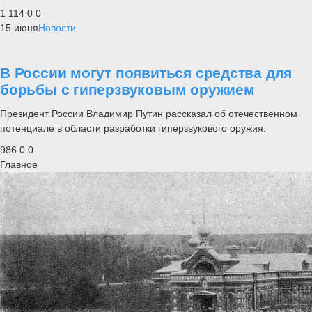
1 114
0
0
15 июня
Новости
В России могут появиться средства для
борьбы с гиперзвуковым оружием
Президент России Владимир Путин рассказал об отечественном
потенциале в области разработки гиперзвукового оружия.
986
0
0
Главное