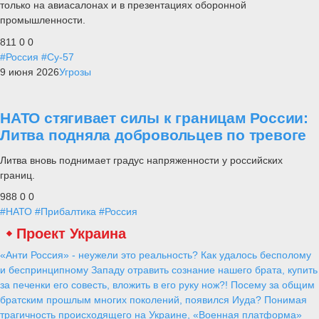
только на авиасалонах и в презентациях оборонной
промышленности.
811
0
0
#Россия
#Су-57
9 июня 2026
Угрозы
НАТО стягивает силы к границам России:
Литва подняла добровольцев по тревоге
Литва вновь поднимает градус напряженности у российских
границ.
988
0
0
#НАТО
#Прибалтика
#Россия
Проект Украина
«Анти Россия» - неужели это реальность? Как удалось бесполому
и беспринципному Западу отравить сознание нашего брата, купить
за печенки его совесть, вложить в его руку нож?! Посему за общим
братским прошлым многих поколений, появился Иуда? Понимая
трагичность происходящего на Украине, «Военная платформа»