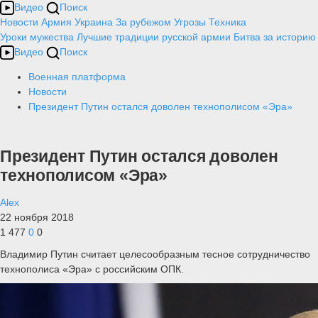
Видео
Поиск
Новости
Армия
Украина
За рубежом
Угрозы
Техника
Уроки мужества
Лучшие традиции русской армии
Битва за историю
Видео
Поиск
Военная платформа
Новости
Президент Путин остался доволен технополисом «Эра»
Президент Путин остался доволен
технополисом «Эра»
Alex
22 ноября 2018
1 477
0
0
Владимир Путин считает целесообразным тесное сотрудничество
технополиса «Эра» с российским ОПК.