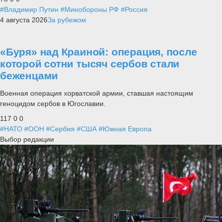
#Владимир Путин
#Минобороны РФ
#Россия
4 августа 2026
За рубежом
«Буря» над Краиной: операция, после
которой сотни тысяч сербов стали
беженцами
Военная операция хорватской армии, ставшая настоящим
геноцидом сербов в Югославии.
117
0
0
#НАТО
#ООН
#Сербия
#США
#Южная Европа
Выбор редакции