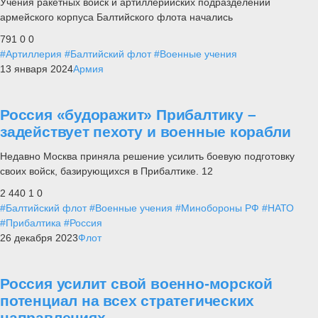
Учения ракетных войск и артиллерийских подразделений
армейского корпуса Балтийского флота начались
791
0
0
#Артиллерия
#Балтийский флот
#Военные учения
13 января 2024
Армия
Россия «будоражит» Прибалтику –
задействует пехоту и военные корабли
Недавно Москва приняла решение усилить боевую подготовку
своих войск, базирующихся в Прибалтике. 12
2 440
1
0
#Балтийский флот
#Военные учения
#Минобороны РФ
#НАТО
#Прибалтика
#Россия
26 декабря 2023
Флот
Россия усилит свой военно-морской
потенциал на всех стратегических
направлениях