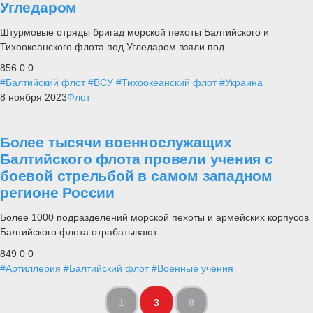
Угледаром
Штурмовые отряды бригад морской пехоты Балтийского и
Тихоокеанского флота под Угледаром взяли под
856
0
0
#Балтийский флот
#ВСУ
#Тихоокеанский флот
#Украина
8 ноября 2023
Флот
Более тысячи военнослужащих
Балтийского флота провели учения с
боевой стрельбой в самом западном
регионе России
Более 1000 подразделений морской пехоты и армейских корпусов
Балтийского флота отрабатывают
849
0
0
#Артиллерия
#Балтийский флот
#Военные учения
1
3
8