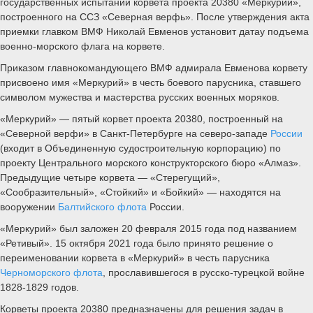
государственных испытаний корвета проекта 20380 «Меркурий»,
построенного на ССЗ «Северная верфь». После утверждения акта
приемки главком ВМФ Николай Евменов установит датау подъема
военно-морского флага на корвете.
Приказом главнокомандующего ВМФ адмирала Евменова корвету
присвоено имя «Меркурий» в честь боевого парусника, ставшего
символом мужества и мастерства русских военных моряков.
«Меркурий» — пятый корвет проекта 20380, построенный на
«Северной верфи» в Санкт-Петербурге на северо-западе
России
(входит в Объединенную судостроительную корпорацию) по
проекту Центрального морского конструкторского бюро «Алмаз».
Предыдущие четыре корвета — «Стерегущий»,
«Сообразительный», «Стойкий» и «Бойкий» — находятся на
вооружении
Балтийского флота
России.
«Меркурий» был заложен 20 февраля 2015 года под названием
«Ретивый». 15 октября 2021 года было принято решение о
переименовании корвета в «Меркурий» в честь парусника
Черноморского флота
, прославившегося в русско-турецкой войне
1828-1829 годов.
Корветы проекта 20380 предназначены для решения задач в