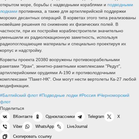
открытом море, борьбы с надводными кораблями и
подводными
лодками
противника, а также для артиллерийской поддержки
морских десантных операций. В корветах этого типа реализованы
новейшие решения по снижению их физических полей. В
частности, при их постройке кораблестроители значительно
уменьшили их радиолокационную заметность, используя
радиопоглощающие материалы и специально проектируя их
корпус и надстройку.
Корветы проекта 20380 вооружены противокорабельными
ракетами "Уран", зенитно-ракетными комплексами "Редут",
артиллерийскими орудиями А-190 и противолодочными
комплексами "Пакет-НК". Они могут нести вертолеты Ка-27 любой
модификации.
#Балтийский флот
#Подводные лодки
#Россия
#Черноморский
флот
Поделиться
ВКонтакте
Одноклассники
Telegram
X
Viber
WhatsApp
LiveJournal
Скопировать ссылку