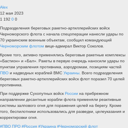
Alex
12 мая 2023
1 192
0
0
Подразделения береговых ракетно-артиллерийских войск
Черноморского флота с начала спецоперации нанесли удары по
70 украинским военным объектам, сообщил командующий
Черноморским флотом
вице-адмирал Виктор Соколов.
Кроме того, активно применялись береговые ракетные комплексы
«Бастион» и «Бал». Ракеты в первую очередь наносили удары по
пунктам управления противника, аэродромам, позициям частей
ПВО
и надводных кораблей ВМС
Украины
. Всего подразделения
береговых ракетно-артиллерийских войск флот поразил 70 целей
противника.
При поддержке Сухопутных войск
России
на прибрежном
направлении десантные корабли флота применяли реактивные
системы залпового огня для поражения целей на берегу. Кроме
того, беспилотники использовались для разведки, целеуказания и
корректировки огня.
#ПВО ПРО
#Россия
#Украина
#Черноморский флот