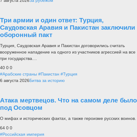
7 августа 2026
За рубежом
Три армии и один ответ: Турция,
Саудовская Аравия и Пакистан заключили
оборонный пакт
Турция, Саудовская Аравия и Пакистан договорились считать
вооруженное нападение на одного из участников агрессией на все
три государства....
40
0
0
#Арабские страны
#Пакистан
#Турция
6 августа 2026
Битва за историю
Атака мертвецов. Что на самом деле было
под Осовцом
О мифах и исторических фактах, а также героизме русских воинов.
64
0
0
#Российская империя