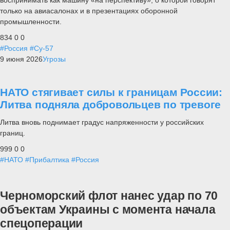
воспринимать как машину «на перспективу», о которой говорят
только на авиасалонах и в презентациях оборонной
промышленности.
834
0
0
#Россия
#Су-57
9 июня 2026
Угрозы
НАТО стягивает силы к границам России:
Литва подняла добровольцев по тревоге
Литва вновь поднимает градус напряженности у российских
границ.
999
0
0
#НАТО
#Прибалтика
#Россия
Черноморский флот нанес удар по 70
объектам Украины с момента начала
спецоперации