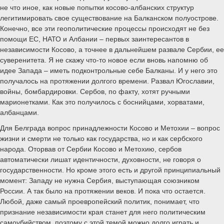
не что иное, как новые попытки косово-албанских структур
легитимировать свое существование на Балканском полуострове.
Конечно, все эти геополитические процессы происходят не без
помощи ЕС, НАТО и Албании – первых заинтересантов в
независимости Косово, а точнее в дальнейшем развале Сербии, ее
суверенитета. Я не скажу что-то новое если вновь напомню об
идее Запада – иметь подконтрольные себе Балканы. И у него это
получалось на протяжении долгого времени. Развал Югославии,
войны, бомбардировки. Сербов, по факту, хотят ручными
марионетками. Как это получилось с боснийцами, хорватами,
албанцами.
Для Белграда вопрос принадлежности Косово и Метохии – вопрос
жизни и смерти не только как государства, но и как сербского
народа. Оторвав от Сербии Косово и Метохию, сербов
автоматически лишат идентичности, духовности, не говоря о
государственности. Но кроме этого есть и другой принципиальный
момент: Западу не нужна Сербия, выступающая союзником
России. А так было на протяжении веков. И пока что остается.
Любой, даже самый проевропейский политик, понимает, что
признание независимости края станет для него политическим
самоубийством, поэтому с этой темой можно долго играть и