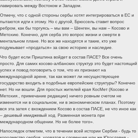
лавировать между Востоком и Западом.
Отмечу, что с одной стороны сербы хотят интегрироваться в ЕС и
пытаются идти к этому. Но с другой, Брюссель ставит вопрос
ребром, как бы торгуясь – мы вам – Шенген, вы нам – Косово и
Метохию. Конечно, для серба это вопрос жизни и смерти в
ментальном плане. Но все же находятся и такие, кто уже
подумывает «продаться» за свою историю и наследие.
Что будет если Приштина войдет в состав ПАСЕ? Все очень
просто. Для самих косово-албанских структур это будет настоящий
успех и повод поговорить о том, что их признают на
международной арене, так как может ли несуществующее
государство входить в подобные европейские структуры? Конечно
нет. Но ни вошли. Для простых жителей края КосМет (Косово и
Метохия., примечание редакции) ничего ровным счетом не
изменится ни в социальном, ни в экономическом планах. Поэтому
вся эта затея с вхождением Косово в состав ПАСЕ, не что иное как
– дешевый имиджевый ход. Разменная монета при
международном общении. Но не более того».
Напоследок отметим, что в течении всей истории Сербии - будь то
королевство сербов, хорватов и словенцев или же Югославия -