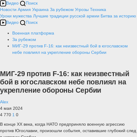
Видео
Поиск
Новости
Армия
Украина
За рубежом
Угрозы
Техника
Уроки мужества
Лучшие традиции русской армии
Битва за историю
Видео
Поиск
Военная платформа
За рубежом
МИГ-29 против F-16: как неизвестный бой в югославском
небе повлиял на укрепление обороны Сербии
МИГ-29 против F-16: как неизвестный
бой в югославском небе повлиял на
укрепление обороны Сербии
Alex
4 мая 2024
4 770
1
0
В конце XX века, когда НАТО предприняло военную агрессию
против Югославии, произошли события, оставившие глубокий след
в истории Сербии.