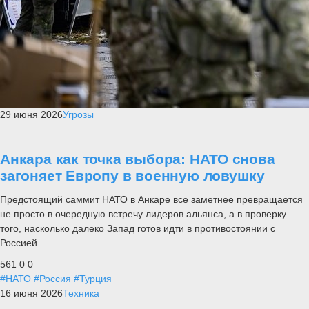
29 июня 2026
Угрозы
Анкара как точка выбора: НАТО снова
загоняет Европу в военную ловушку
Предстоящий саммит НАТО в Анкаре все заметнее превращается
не просто в очередную встречу лидеров альянса, а в проверку
того, насколько далеко Запад готов идти в противостоянии с
Россией....
561
0
0
#НАТО
#Россия
#Турция
16 июня 2026
Техника