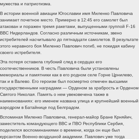
мужества и патриотизма.
В истории военной авиации Югославии имя Миленко Павловича
занимает почетное место. Примерно в 12:45 его самолет был
атакован и поражен тремя ракетами, выпущенными группой F-16
ВВС Нидерландов. Согласно различным источникам, звено
истребителей насчитывало до пятнадцати самолетов. В результате
этого неравного боя Миленко Павлович погиб, не покидая кабину
своего истребителя.
Эта потеря оставила глубокий след в сердцах его
соотечественников. В честь Павловича были установлены
мемориалы и памятники как в его родном селе Горне Црнилево,
так и в Валево. Его героизм был посмертно отмечен высшими
государственными наградами — Орденом за храбрость и Орденом
Святого Николая. Память о нем увековечена также в
наименованиях: его именем названа улица и крупнейший военный
аэродром в Батайнице под Белградом.
Вспоминая Миленко Павловича, генерал-майор Бране Крняйич,
заместитель командующего ВВС и ПВО Республики Сербия,
поделился воспоминаниями о времени, когда он еще был
курсантом Военно-воздушной академии. Павлович уже тогда