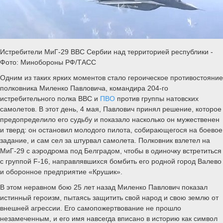
Истребители МиГ-29 ВВС Сербии над территорией республики -
Фото: Минобороны РФ/ТАСС
Одним из таких ярких моментов стало героическое противостояние
полковника Миленко Павловича, командира 204-го
истребительного полка ВВС и
ПВО
против группы натовских
самолетов. В этот день, 4 мая, Павлович принял решение, которое
предопределило его судьбу и показало насколько он мужественен
и тверд: он остановил молодого пилота, собирающегося на боевое
задание, и сам сел за штурвал самолета. Полковник взлетел на
МиГ-29 с аэродрома под Белградом, чтобы в одиночку встретиться
с группой F-16, направлявшихся бомбить его родной город Валево
и оборонное предприятие «Крушик».
В этом неравном бою 25 лет назад Миленко Павлович показал
истинный героизм, пытаясь защитить свой народ и свою землю от
внешней агрессии. Его самопожертвование не прошло
незамеченным, и его имя навсегда вписано в историю как символ