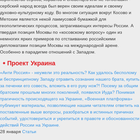
сербский народ всегда был верен своим идеалам и своему
духовно-культурному коду. Во многом ситуация вокруг Косово и
Метохии является некой лакмусовой бумажкой для
геополитических процессов, затрагивающих интересы России. А
твердая позиция Москвы по «косовскому вопросу» один из
немногих ярких примеров по отстаиванию российскими
дипломатами позиции Москвы на международной арене.
Особенно в парадигме отношений с Западом.
Проект Украина
«Анти Россия» - неужели это реальность? Как удалось бесполому
и беспринципному Западу отравить сознание нашего брата, купить
за печенки его совесть, вложить в его руку нож?! Посему за общим
братским прошлым многих поколений, появился Иуда? Понимая
трагичность происходящего на Украине, «Военная платформа»
публикует материалы, позволяющие нашим читателям ответить на
поставленные выше вопросы, разобраться в истинных причинах
событий, удостовериться и укрепиться в правоте и обоснованности
действий России на Украине.
28 января
Статьи