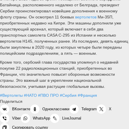
Батайница, расположенного недалеко от Белграда, президент
Сербии проинспектировал новейшие дополнения к военному
флоту страны. Он осмотрел 11 боевых
вертолетов
Ми-35П,
приобретенных недавно на Кипре. Эти машины дополнили уже
существующий арсенал, который включает в себя два
транспортных самолета CASA C-295 из Испании и несколько
вертолетов Н145, полученных ранее. Из последних, девять единиц
были закуплены в 2020 году, из которых четыре были переданы
полицейским подразделениям, а пять — военным.
Кроме того, сербский глава государства упомянул о недавней
покупке 22 радиолокационных станций, приобретенных во
Франции, что значительно повысит оборонные возможности
страны. Это важный шаг в укреплении национальной
безопасности, учитывая растущие глобальные вызовы.
#Вертолеты
#НАТО
#ПВО ПРО
#Сербия
#Франция
Поделиться
ВКонтакте
Одноклассники
Telegram
X
Viber
WhatsApp
LiveJournal
Скопировать ссылку