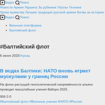
Видео
Поиск
Новости
Армия
Украина
За рубежом
Угрозы
Техника
Уроки мужества
Лучшие традиции русской армии
Битва за историю
Видео
Поиск
Военная платформа
Балтийский флот
#Балтийский флот
6 июня 2025
Угрозы
В водах Балтики: НАТО вновь играет
мускулами у границ России
На фоне растущей геополитической напряжённости альянс
проводит масштабные учения Baltops-2025.
956
0
0
#Балтийский флот
#Военные учения
#НАТО
#Россия