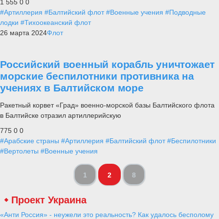
1 555
0
0
#Артиллерия
#Балтийский флот
#Военные учения
#Подводные
лодки
#Тихоокеанский флот
26 марта 2024
Флот
Российский военный корабль уничтожает
морские беспилотники противника на
учениях в Балтийском море
Ракетный корвет «Град» военно-морской базы Балтийского флота
в Балтийске отразил артиллерийскую
775
0
0
#Арабские страны
#Артиллерия
#Балтийский флот
#Беспилотники
#Вертолеты
#Военные учения
1
2
8
Проект Украина
«Анти Россия» - неужели это реальность? Как удалось бесполому