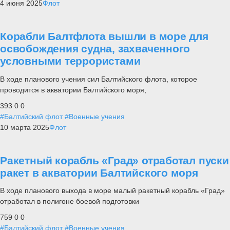
4 июня 2025
Флот
Корабли Балтфлота вышли в море для
освобождения судна, захваченного
условными террористами
В ходе планового учения сил Балтийского флота, которое
проводится в акватории Балтийского моря,
393
0
0
#Балтийский флот
#Военные учения
10 марта 2025
Флот
Ракетный корабль «Град» отработал пуски
ракет в акватории Балтийского моря
В ходе планового выхода в море малый ракетный корабль «Град»
отработал в полигоне боевой подготовки
759
0
0
#Балтийский флот
#Военные учения