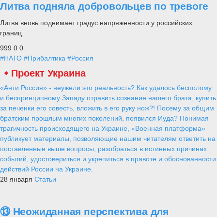
Литва подняла добровольцев по тревоге
Литва вновь поднимает градус напряженности у российских
границ.
999
0
0
#НАТО
#Прибалтика
#Россия
Проект Украина
«Анти Россия» - неужели это реальность? Как удалось бесполому
и беспринципному Западу отравить сознание нашего брата, купить
за печенки его совесть, вложить в его руку нож?! Посему за общим
братским прошлым многих поколений, появился Иуда? Понимая
трагичность происходящего на Украине, «Военная платформа»
публикует материалы, позволяющие нашим читателям ответить на
поставленные выше вопросы, разобраться в истинных причинах
событий, удостовериться и укрепиться в правоте и обоснованности
действий России на Украине.
28 января
Статьи
⑬ Неожиданная перспектива для