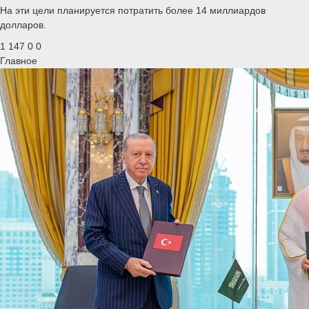
На эти цели планируется потратить более 14 миллиардов
долларов.
1 147
0
0
Главное