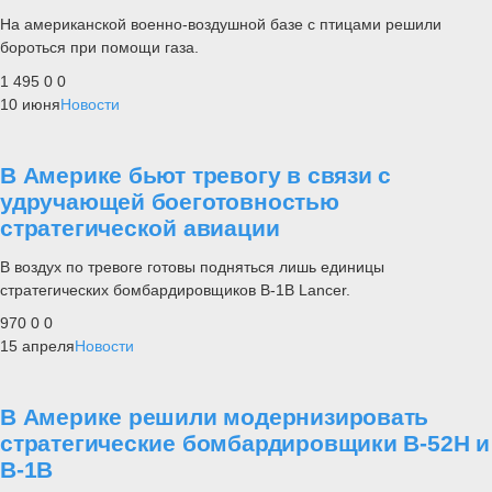
На американской военно-воздушной базе с птицами решили
бороться при помощи газа.
1 495
0
0
10 июня
Новости
В Америке бьют тревогу в связи с
удручающей боеготовностью
стратегической авиации
В воздух по тревоге готовы подняться лишь единицы
стратегических бомбардировщиков В-1В Lancer.
970
0
0
15 апреля
Новости
В Америке решили модернизировать
стратегические бомбардировщики В-52Н и
В-1В