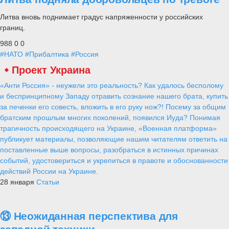
Литва вновь поднимает градус напряженности у российских
границ.
988
0
0
#НАТО
#Прибалтика
#Россия
Проект Украина
«Анти Россия» - неужели это реальность? Как удалось бесполому
и беспринципному Западу отравить сознание нашего брата, купить
за печенки его совесть, вложить в его руку нож?! Посему за общим
братским прошлым многих поколений, появился Иуда? Понимая
трагичность происходящего на Украине, «Военная платформа»
публикует материалы, позволяющие нашим читателям ответить на
поставленные выше вопросы, разобраться в истинных причинах
событий, удостовериться и укрепиться в правоте и обоснованности
действий России на Украине.
28 января
Статьи
⑬ Неожиданная перспектива для