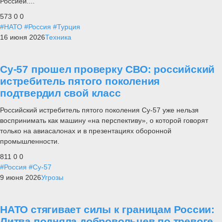
Россией....
573
0
0
#НАТО
#Россия
#Турция
16 июня 2026
Техника
Су-57 прошел проверку СВО: российский
истребитель пятого поколения
подтвердил свой класс
Российский истребитель пятого поколения Су-57 уже нельзя
воспринимать как машину «на перспективу», о которой говорят
только на авиасалонах и в презентациях оборонной
промышленности.
811
0
0
#Россия
#Су-57
9 июня 2026
Угрозы
НАТО стягивает силы к границам России:
Литва подняла добровольцев по тревоге