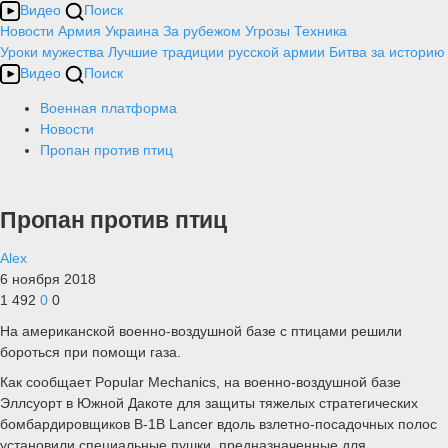
Видео
Поиск
Новости
Армия
Украина
За рубежом
Угрозы
Техника
Уроки мужества
Лучшие традиции русской армии
Битва за историю
Видео
Поиск
Военная платформа
Новости
Пропан против птиц
Пропан против птиц
Alex
6 ноября 2018
1 492
0
0
На американской военно-воздушной базе с птицами решили
бороться при помощи газа.
Как сообщает Popular Mechanics, на военно-воздушной базе
Эллсуорт в Южной Дакоте для защиты тяжелых стратегических
бомбардировщиков B-1B Lancer вдоль взлетно-посадочных полос
установили специальные пушки, предназначенные для