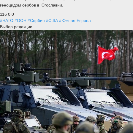
геноцидом сербов в Югославии.
116
0
0
#НАТО
#ООН
#Сербия
#США
#Южная Европа
Выбор редакции