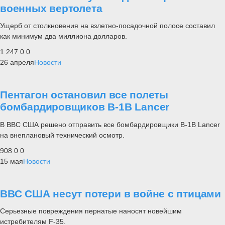
военных вертолета
Ущерб от столкновения на взлетно-посадочной полосе составил
как минимум два миллиона долларов.
1 247
0
0
26 апреля
Новости
Пентагон остановил все полеты
бомбардировщиков B-1B Lancer
В ВВС США решено отправить все бомбардировщики B-1B Lancer
на внеплановый технический осмотр.
908
0
0
15 мая
Новости
ВВС США несут потери в войне с птицами
Серьезные повреждения пернатые наносят новейшим
истребителям F-35.