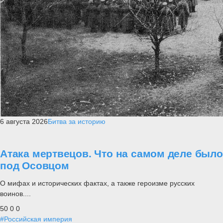
6 августа 2026
Битва за историю
Атака мертвецов. Что на самом деле было
под Осовцом
О мифах и исторических фактах, а также героизме русских
воинов....
50
0
0
#Российская империя