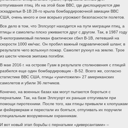
отпугивания птиц. Их на этой базе ВВС, где дислоцируются две
эскадрильи B-1B 28-го крыла бомбардировочной авиации ВВС
США, очень много и они всерьез угрожают безопасности полетов.
Все дело в том, что Эллсуорт находится на пути миграции птиц, а
птицы и самолеты плохо уживаются друг с другом. Так, в 1987 году
9-килограммовый пеликан фактически сбил B-1B, летевший на
скорости 1000 км/час. Он пробил важный гидравлический шланг, в
результате чего вспыхнул пожар. Самолет рухнул на землю. Трое
из шести членов экипажа погибли.
В мае 2016 г. на острове Гуам в результате столкновения с птицей
разбился еще один бомбардировщик - B-52. Всего же, согласно
статистике ВВС США, птицы «уничтожили» 27 американских
самолетов и убили 36 летчиков.
Конечно, на военных базах как могут пытаются бороться с
пернатыми. Так, на базе Эллсуорт их раньше отпугивали при
помощи пиротехники. После того, как птицы привыкли к хлопушкам
и фейерверкам и перестали их бояться, отпугивать их поручили
специальным вооруженным охранникам.
И вот новый этап борьбы с пернатыми «диверсантами» –