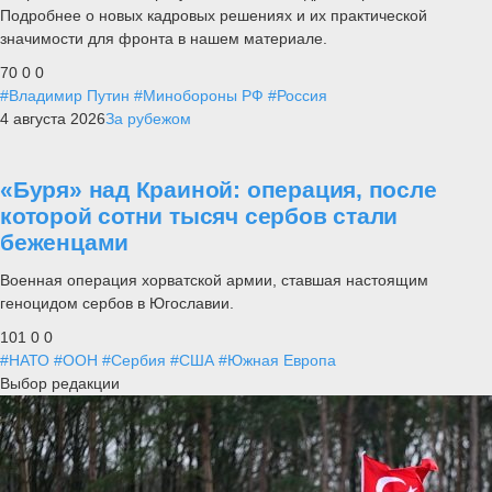
Подробнее о новых кадровых решениях и их практической
значимости для фронта в нашем материале.
70
0
0
#Владимир Путин
#Минобороны РФ
#Россия
4 августа 2026
За рубежом
«Буря» над Краиной: операция, после
которой сотни тысяч сербов стали
беженцами
Военная операция хорватской армии, ставшая настоящим
геноцидом сербов в Югославии.
101
0
0
#НАТО
#ООН
#Сербия
#США
#Южная Европа
Выбор редакции