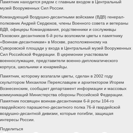
Памятник находится рядом с главным входом в Центральный
музей Вооруженных Сил России.
Командующий Воздушно-десантными войсками (ВДВ) генерал-
полковник Андрей Сердюков, члены Военного совета и ветераны
ВДВ, офицеры Командования, родственники и сослуживцы
Псковских десантников 6-й роты возложили цветы к памятнику
«Воинам-десантникам» в Москве, расположенному на
Суворовской площади у входа в Центральный музей Вооруженных
Сил Российской Федерации. В церемонии участвовали
военнослужащие, представители военно-дипломатического
корпуса, школьники и юнармейцы.
Памятник, которому возлагали цветы, сделан в 2002 году
скульптором Михаилом Переяславцем и архитектором Игорем
Вознесенским, сообщает департамент информации и массовых
коммуникаций Министерства обороны Российской Федерации.
Памятник посвящен воинам-десантникам 6-й роты 104-го
гвардейского парашютно-десантного полка 76-й гвардейской
воздушно-десантной дивизии, которые погибли, защищая
интересы России.
Поделиться