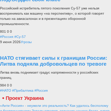
Российский истребитель пятого поколения Су-57 уже нельзя
воспринимать как машину «на перспективу», о которой говорят
только на авиасалонах и в презентациях оборонной
промышленности.
801
0
0
#Россия
#Су-57
9 июня 2026
Угрозы
НАТО стягивает силы к границам России:
Литва подняла добровольцев по тревоге
Литва вновь поднимает градус напряженности у российских
границ.
984
0
0
#НАТО
#Прибалтика
#Россия
Проект Украина
«Анти Россия» - неужели это реальность? Как удалось бесполому
и беспринципному Западу отравить сознание нашего брата, купить