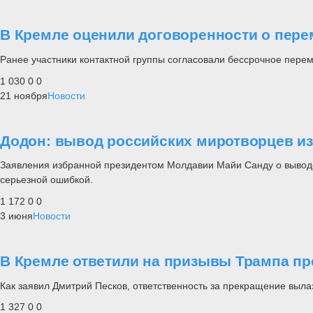
В Кремле оценили договоренности о пере
Ранее участники контактной группы согласовали бессрочное пере
1 030
0
0
21 ноября
Новости
Додон: вывод российских миротворцев из
Заявления избранной президентом Молдавии Майи Санду о выводе р
серьезной ошибкой.
1 172
0
0
3 июня
Новости
В Кремле ответили на призывы Трампа пр
Как заявил Дмитрий Песков, ответственность за прекращение выла
1 327
0
0