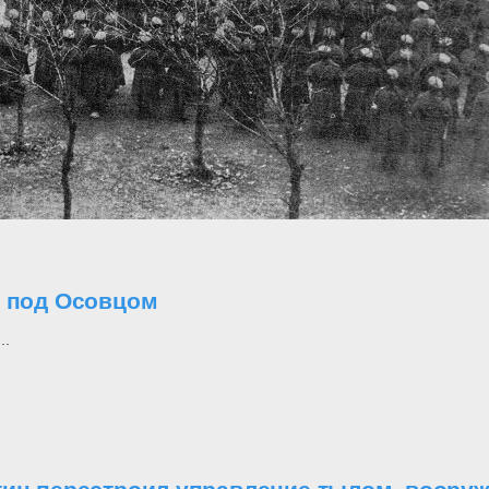
о под Осовцом
..