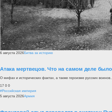
6 августа 2026
Битва за историю
Атака мертвецов. Что на самом деле был
О мифах и исторических фактах, а также героизме русских воинов..
17
0
0
#Российская империя
5 августа 2026
Армия