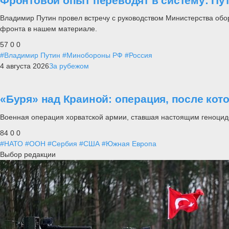
Фронтовой опыт переводят в систему: П
Владимир Путин провел встречу с руководством Министерства обо
фронта в нашем материале.
57
0
0
#Владимир Путин
#Минобороны РФ
#Россия
4 августа 2026
За рубежом
«Буря» над Краиной: операция, после кот
Военная операция хорватской армии, ставшая настоящим геноцид
84
0
0
#НАТО
#ООН
#Сербия
#США
#Южная Европа
Выбор редакции