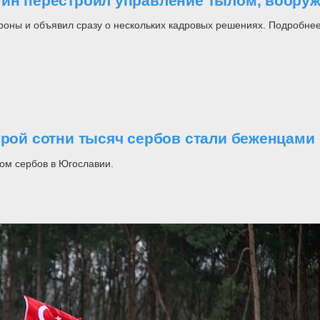
утин перестроил управление тылом, воор
роны и объявил сразу о нескольких кадровых решениях. Подробнее
орой сотни тысяч сербов стали беженцами
ом сербов в Югославии.