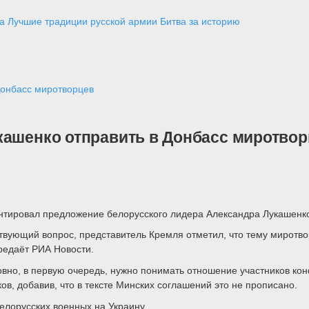
а
Лучшие традиции русской армии
Битва за историю
Донбасс миротворцев
кашенко отправить в Донбасс миротво
нтировал предложение белорусского лидера Александра Лукашенко
ствующий вопрос, представитель Кремля отметил, что тему миротв
ередаёт РИА Новости.
вно, в первую очередь, нужно понимать отношение участников конф
в, добавив, что в тексте Минских соглашений это не прописано.
елорусских военных на Украину.