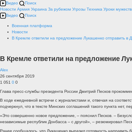
Видео
Поиск
Новости
Армия
Украина
За рубежом
Угрозы
Техника
Уроки мужеств
Видео
Поиск
Военная платформа
Новости
В Кремле ответили на предложение Лукашенко отправить в 
В Кремле ответили на предложение Лу
Alex
26 сентября 2019
1 051
0
0
Глава пресс-службы президента России Дмитрий Песков прокомме
В ходе ежедневной встречи с журналистами и, отвечая на соответ
подчеркнул, что в тексте Минских соглашений такого пункта нет, п
«Это совершенно новое предложение, – пояснил Песков. – Безусло
независимые республик Донбасса – с другой», – резюмировал Песко
Ранее сообщалось, что Лукашенко выразил готовность направить б