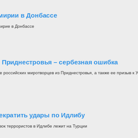
мирии в Донбассе
мирие в Донбассе
 Приднестровья – сербезная ошибка
оссийских миротворцев из Приднестровья, а также ее призыв к Ук
екратить удары по Идлибу
зок террористов в Идлибе лежит на Турции