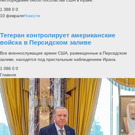
беспорядками около посольства США в Ираке.
1 388
0
0
10 февраля
Новости
Тегеран контролирует американские
войска в Персидском заливе
Все военнослужащие армии США, размещенные в Персидском
заливе, находятся под пристальным наблюдением Ирана.
1 086
0
0
Главное