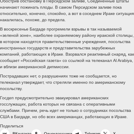
Обострив обстановку в Персидском заливе, Соединенные Штаты
начинают пожинать плоды. В самом Персидском заливе пока
относительно, конечно, спокойно, а вот в соседнем Ираке ситуация
накалилась, похоже, до предела.
В воскресенье Багдаде прогремели взрывы в так называемой
«зеленой зоне», наиболее охраняемому району иракской столицы,
в котором находятся правительственные учреждения, посольства
иностранных государств и представительства зарубежных
компаний, работающих в Ираке. Взорвался реактивный снаряд, как
сообщает «Российская газета» со ссылкой на телеканал Al Arabiya,
и вблизи американской дипмиссии.
Пострадавших нет, о разрушениях тоже не сообщается, но
телеканал утверждает, что стреляли именно по американскому
посольству.
Госдеп предусмотрительно эвакуировал американских
госслужащих, работа которых не связана с оперативными
службами. Причем, речь идет не только о сотрудниках посольства
США в Багдаде, но обо всех американцах, работающих в Ираке.
Поделиться
ВКонтакте
Одноклассники
Telegram
X