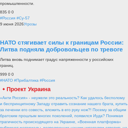
промышленности.
835
0
0
#Россия
#Су-57
9 июня 2026
Угрозы
НАТО стягивает силы к границам России:
Литва подняла добровольцев по тревоге
Литва вновь поднимает градус напряженности у российских
границ.
999
0
0
#НАТО
#Прибалтика
#Россия
Проект Украина
«Анти Россия» - неужели это реальность? Как удалось бесполому
и беспринципному Западу отравить сознание нашего брата, купить
за печенки его совесть, вложить в его руку нож?! Посему за общим
братским прошлым многих поколений, появился Иуда? Понимая
трагичность происходящего на Украине, «Военная платформа»
публикует материалы, позволяющие нашим читателям ответить на