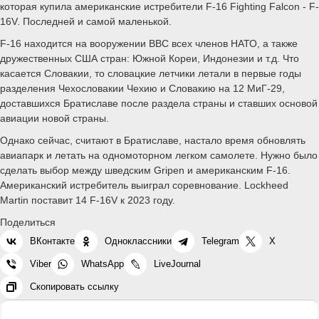
которая купила американские истребители F-16 Fighting Falcon - F-
16V. Последней и самой маленькой.
F-16 находится на вооружении ВВС всех членов НАТО, а также
дружественных США стран: Южной Кореи, Индонезии и т.д. Что
касается Словакии, то словацкие летчики летали в первые годы
разделения Чехословакии Чехию и Словакию на 12 МиГ-29,
доставшихся Братиславе после раздела страны и ставших основой
авиации новой страны.
Однако сейчас, считают в Братиславе, настало время обновлять
авиапарк и летать на одномоторном легком самолете. Нужно было
сделать выбор между шведским Gripen и американским F-16.
Американский истребитель выиграл соревнование. Lockheed
Martin поставит 14 F-16V к 2023 году.
Поделиться
ВКонтакте
Одноклассники
Telegram
X
Viber
WhatsApp
LiveJournal
Скопировать ссылку