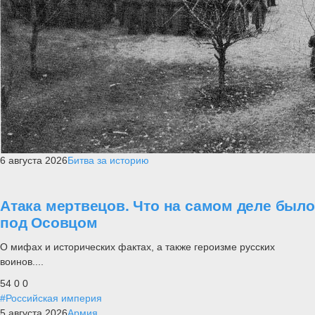
6 августа 2026
Битва за историю
Атака мертвецов. Что на самом деле было
под Осовцом
О мифах и исторических фактах, а также героизме русских
воинов....
54
0
0
#Российская империя
5 августа 2026
Армия