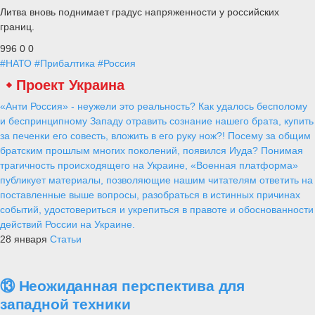
Литва вновь поднимает градус напряженности у российских
границ.
996
0
0
#НАТО
#Прибалтика
#Россия
Проект Украина
«Анти Россия» - неужели это реальность? Как удалось бесполому
и беспринципному Западу отравить сознание нашего брата, купить
за печенки его совесть, вложить в его руку нож?! Посему за общим
братским прошлым многих поколений, появился Иуда? Понимая
трагичность происходящего на Украине, «Военная платформа»
публикует материалы, позволяющие нашим читателям ответить на
поставленные выше вопросы, разобраться в истинных причинах
событий, удостовериться и укрепиться в правоте и обоснованности
действий России на Украине.
28 января
Статьи
⑬ Неожиданная перспектива для
западной техники