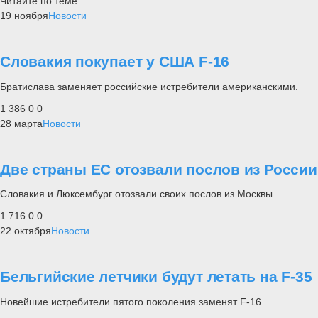
Читайте по теме
19 ноября
Новости
Словакия покупает у США F-16
Братислава заменяет российские истребители американскими.
1 386
0
0
28 марта
Новости
Две страны ЕС отозвали послов из России
Словакия и Люксембург отозвали своих послов из Москвы.
1 716
0
0
22 октября
Новости
Бельгийские летчики будут летать на F-35
Новейшие истребители пятого поколения заменят F-16.