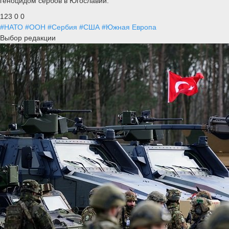
геноцидом сербов в Югославии.
123
0
0
#НАТО
#ООН
#Сербия
#США
#Южная Европа
Выбор редакции