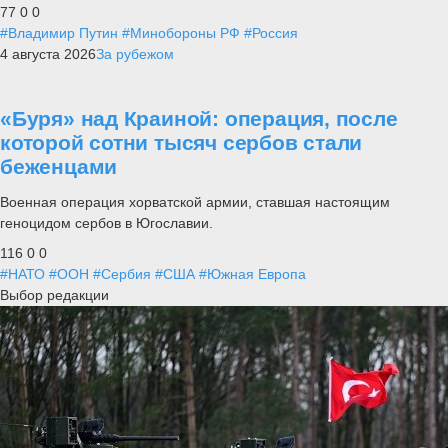
77
0
0
#Владимир Путин
#Минобороны РФ
#Россия
4 августа 2026
За рубежом
«Буря» над Краиной: операция, после
которой сотни тысяч сербов стали
беженцами
Военная операция хорватской армии, ставшая настоящим
геноцидом сербов в Югославии.
116
0
0
#НАТО
#ООН
#Сербия
#США
#Южная Европа
Выбор редакции