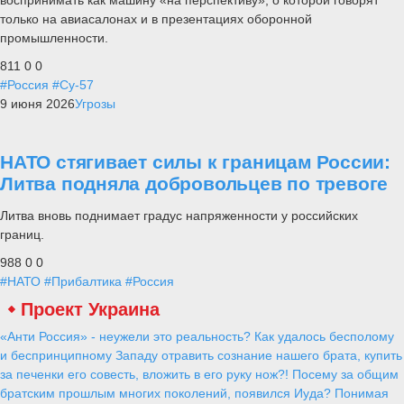
воспринимать как машину «на перспективу», о которой говорят
только на авиасалонах и в презентациях оборонной
промышленности.
811
0
0
#Россия
#Су-57
9 июня 2026
Угрозы
НАТО стягивает силы к границам России:
Литва подняла добровольцев по тревоге
Литва вновь поднимает градус напряженности у российских
границ.
988
0
0
#НАТО
#Прибалтика
#Россия
Проект Украина
«Анти Россия» - неужели это реальность? Как удалось бесполому
и беспринципному Западу отравить сознание нашего брата, купить
за печенки его совесть, вложить в его руку нож?! Посему за общим
братским прошлым многих поколений, появился Иуда? Понимая