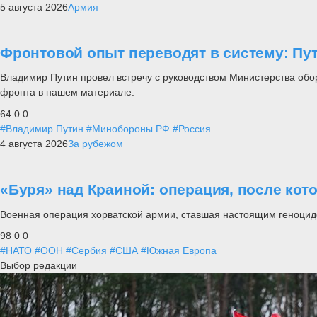
5 августа 2026
Армия
Фронтовой опыт переводят в систему: П
Владимир Путин провел встречу с руководством Министерства обо
фронта в нашем материале.
64
0
0
#Владимир Путин
#Минобороны РФ
#Россия
4 августа 2026
За рубежом
«Буря» над Краиной: операция, после кот
Военная операция хорватской армии, ставшая настоящим геноцид
98
0
0
#НАТО
#ООН
#Сербия
#США
#Южная Европа
Выбор редакции