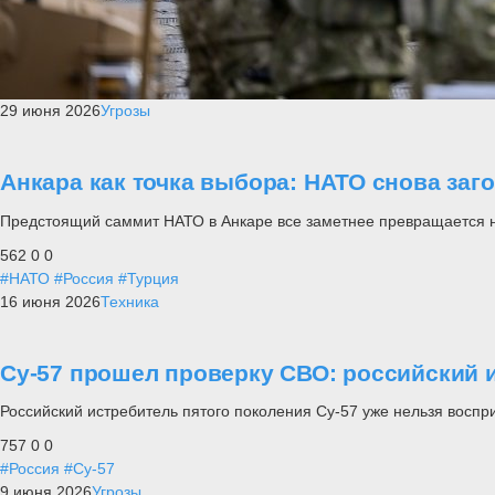
29 июня 2026
Угрозы
Анкара как точка выбора: НАТО снова заг
Предстоящий саммит НАТО в Анкаре все заметнее превращается не п
562
0
0
#НАТО
#Россия
#Турция
16 июня 2026
Техника
Су-57 прошел проверку СВО: российский и
Российский истребитель пятого поколения Су-57 уже нельзя воспр
757
0
0
#Россия
#Су-57
9 июня 2026
Угрозы