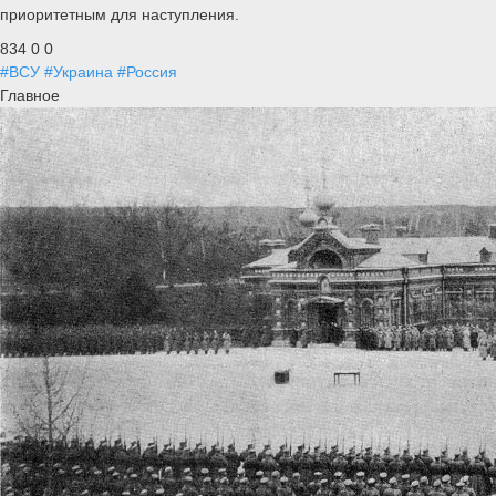
приоритетным для наступления.
834
0
0
#ВСУ
#Украина
#Россия
Главное