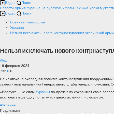
Видео
Поиск
Новости
Армия
Украина
За рубежом
Угрозы
Техника
Уроки мужеств
Видео
Поиск
Военная платформа
Украина
Нельзя исключать нового контрнаступления украинской арми
Нельзя исключать нового контрнаступ
Alex
19 февраля 2024
732
0
0
Не исключена очередная попытка контрнаступления вооруженных с
заместитель начальника Генерального штаба генерал-полковник С
«Вооруженные силы
Украины
по-прежнему сохраняют свою боеспо
исключать еще одну попытку контрнаступления», - сказал он.
#Украина
Поделиться