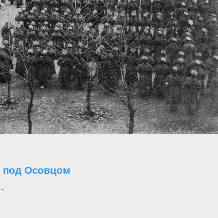
о под Осовцом
..