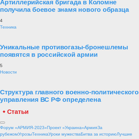
Артиллерийская бригада в Коломне
получила боевое знамя нового образца
4
Техника
Уникальные противогазы-бронешлемы
появятся в российской армии
5
Новости
Структура главного военно-политического
управления ВС РФ определена
Статьи
Форум «АРМИЯ-2023»
Проект «Украина»
Армия
За
рубежом
Угрозы
Техника
Уроки мужества
Битва за историю
Лучшие