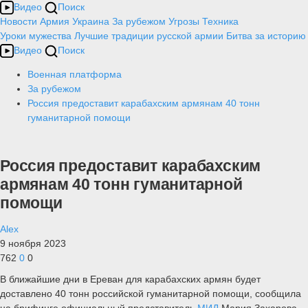
Видео
Поиск
Новости
Армия
Украина
За рубежом
Угрозы
Техника
Уроки мужества
Лучшие традиции русской армии
Битва за историю
Видео
Поиск
Военная платформа
За рубежом
Россия предоставит карабахским армянам 40 тонн
гуманитарной помощи
Россия предоставит карабахским
армянам 40 тонн гуманитарной
помощи
Alex
9 ноября 2023
762
0
0
В ближайшие дни в Ереван для карабахских армян будет
доставлено 40 тонн российской гуманитарной помощи, сообщила
на брифинге официальный представитель
МИД
Мария Захарова.