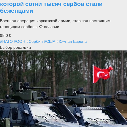
которой сотни тысяч сербов стали
беженцами
Военная операция хорватской армии, ставшая настоящим
геноцидом сербов в Югославии.
98
0
0
#НАТО
#ООН
#Сербия
#США
#Южная Европа
Выбор редакции