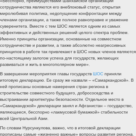
«Бесспорно, преимуществами Шанхайской организации
сотрудничества являются его внеблоковый статус, открытая
миролюбивая политика, недопущение конфронтации между
членами организации, а также полное равноправие и уважение
суверенитета. Вместе с тем ШОС является одним из самых
эффективных и действенных решений целого спектра проблем.
Именно принципы организации, основанные на совместном
сотрудничестве и развитии, а также абсолютно неагрессивных
принципов в работе так привлекают в ШОС новых членов являются
по-настоящему залогом успеха для государств, желающих
развиваться и жить в многополярном мире».
В завершении мероприятия главы государств
ШОС
приняли
итоговую декларацию. Ее сразу же назвали – «Самаркандской». В
ней прописаны основные намерения стран региона в
строительстве совместного будущего, добрососедства и
выстраивании архитектуры безопасности. Отдельное место в
«Самаркандской» декларации занял и Афганистан – государство,
являющееся, бесспорно «лакмусовой бумажкой» стабильности
всей Центральной Азии.
По словам Нурсункулова, важно, что в итоговой декларации
прописаны самые «жизненно важные» вопросы развития региона.