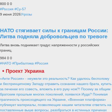
800
0
0
#Россия
#Су-57
9 июня 2026
Угрозы
НАТО стягивает силы к границам России:
Литва подняла добровольцев по тревоге
Литва вновь поднимает градус напряженности у российских
границ.
984
0
0
#НАТО
#Прибалтика
#Россия
Проект Украина
«Анти Россия» - неужели это реальность? Как удалось бесполому
и беспринципному Западу отравить сознание нашего брата, купить
за печенки его совесть, вложить в его руку нож?! Посему за общим
братским прошлым многих поколений, появился Иуда? Понимая
трагичность происходящего на Украине, «Военная платформа»
публикует материалы, позволяющие нашим читателям ответить на
поставленные выше вопросы, разобраться в истинных причинах