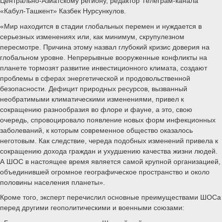
Центрально-Азиатскому региону, редактор Телеграм-канала
«Кабул-Ташкент» Казбек Нурсункулов.
«Мир находится в стадии глобальных перемен и нуждается в
серьезных изменениях или, как минимум, скрупулезном
пересмотре. Причина этому назвал глубокий кризис доверия на
глобальном уровне. Непрерывные вооруженные конфликты на
планете тормозят развитие инвестиционного климата, создают
проблемы в сферах энергетической и продовольственной
безопасности. Дефицит природных ресурсов, вызванный
необратимыми климатическими изменениями, привел к
сокращению разнообразия во флоре и фауне, а это, свою
очередь, спровоцировало появление новых форм инфекционных
заболеваний, к которым современное общество оказалось
неготовым. Как следствие, череда подобных изменений привела к
сокращению дохода граждан и ухудшению качества жизни людей.
А ШОС в настоящее время является самой крупной организацией,
объединившей огромное географическое пространство и около
половины населения планеты».
Кроме того, эксперт перечислил основные преимуществами ШОСа
перед другими геополитическими и военными союзами: