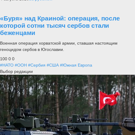
«Буря» над Краиной: операция, после
которой сотни тысяч сербов стали
беженцами
Военная операция хорватской армии, ставшая настоящим
геноцидом сербов в Югославии.
100
0
0
#НАТО
#ООН
#Сербия
#США
#Южная Европа
Выбор редакции