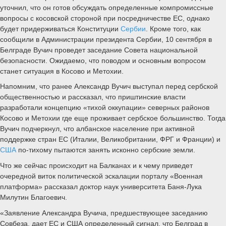
уточнил, что он готов обсуждать определенные компромиссные
вопросы с косовской стороной при посредничестве ЕС, однако
будет придерживаться Конституции
Сербии
. Кроме того, как
сообщили в Администрации президента Сербии, 10 сентября в
Белграде Вучич проведет заседание Совета национальной
безопасности. Ожидаемо, что поводом и основным вопросом
станет ситуация в Косово и Метохии.
Напомним, что ранее Александр Вучич выступал перед сербской
общественностью и рассказал, что приштинские власти
разработали концепцию «тихой оккупации» северных районов
Косово и Метохии где еще проживает сербское большинство. Тогда
Вучич подчеркнул, что албанское население при активной
поддержке стран ЕС (Италии, Великобритании, ФРГ и Франции) и
США
по-тихому пытаются занять исконно сербские земли.
Что же сейчас происходит на Балканах и к чему приведет
очередной виток политической эскалации порталу «Военная
платформа» рассказал доктор наук университета Баня-Лука
Милутин Благоевич.
«Заявление Александра Вучича, предшествующее заседанию
Совбеза, дает ЕС и США определенный сигнал, что Белград в