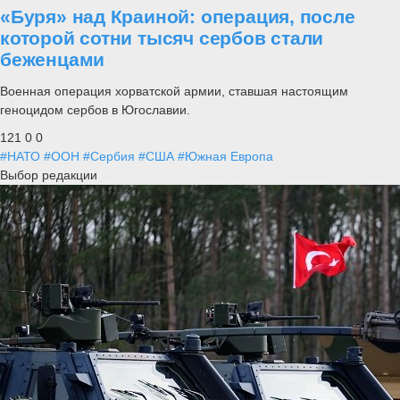
«Буря» над Краиной: операция, после
которой сотни тысяч сербов стали
беженцами
Военная операция хорватской армии, ставшая настоящим
геноцидом сербов в Югославии.
121
0
0
#НАТО
#ООН
#Сербия
#США
#Южная Европа
Выбор редакции