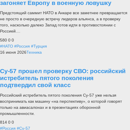
загоняет Европу в военную ловушку
Предстоящий саммит НАТО в Анкаре все заметнее превращается
не просто в очередную встречу лидеров альянса, а в проверку
того, насколько далеко Запад готов идти в противостоянии с
Россией....
580
0
0
#НАТО
#Россия
#Турция
16 июня 2026
Техника
Су-57 прошел проверку СВО: российский
истребитель пятого поколения
подтвердил свой класс
Российский истребитель пятого поколения Су-57 уже нельзя
воспринимать как машину «на перспективу», о которой говорят
только на авиасалонах и в презентациях оборонной
промышленности.
814
0
0
#Россия
#Су-57