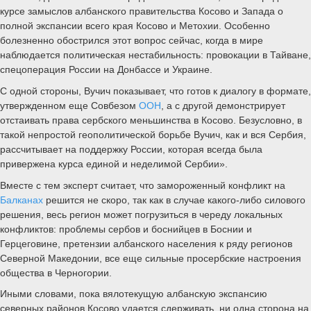
курсе замыслов албанского правительства Косово и Запада о
полной экспансии всего края Косово и Метохии. Особенно
болезненно обострился этот вопрос сейчас, когда в мире
наблюдается политическая нестабильность: провокации в Тайване,
спецоперация России на Донбассе и Украине.
С одной стороны, Вучич показывает, что готов к диалогу в формате,
утвержденном еще Совбезом
ООН
, а с другой демонстрирует
отстаивать права сербского меньшинства в Косово. Безусловно, в
такой непростой геополитической борьбе Вучич, как и вся Сербия,
рассчитывает на поддержку России, которая всегда была
привержена курса единой и неделимой Сербии».
Вместе с тем эксперт считает, что замороженный конфликт на
Балканах
решится не скоро, так как в случае какого-либо силового
решения, весь регион может погрузиться в череду локальных
конфликтов: проблемы сербов и боснийцев в Боснии и
Герцеговине, претензии албанского населения к ряду регионов
Северной Македонии, все еще сильные просербские настроения
общества в Черногории.
Иными словами, пока вялотекущую албанскую экспансию
северных районов Косово удается сдерживать, ни одна сторона на