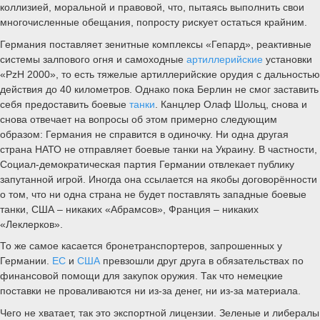
коллизией, моральной и правовой, что, пытаясь выполнить свои
многочисленные обещания, попросту рискует остаться крайним.
Германия поставляет зенитные комплексы «Гепард», реактивные
системы залпового огня и самоходные
артиллерийские
установки
«PzH 2000», то есть тяжелые артиллерийские орудия с дальностью
действия до 40 километров. Однако пока Берлин не смог заставить
себя предоставить боевые
танки
. Канцлер Олаф Шольц, снова и
снова отвечает на вопросы об этом примерно следующим
образом: Германия не справится в одиночку. Ни одна другая
страна НАТО не отправляет боевые танки на Украину. В частности,
Социал-демократическая партия Германии отвлекает публику
запутанной игрой. Иногда она ссылается на якобы договорённости
о том, что ни одна страна не будет поставлять западные боевые
танки, США – никаких «Абрамсов», Франция – никаких
«Леклерков».
То же самое касается бронетранспортеров, запрошенных у
Германии.
ЕС
и
США
превзошли друг друга в обязательствах по
финансовой помощи для закупок оружия. Так что немецкие
поставки не проваливаются ни из-за денег, ни из-за материала.
Чего не хватает, так это экспортной лицензии. Зеленые и либералы