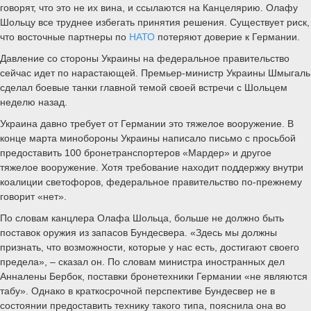
говорят, что это не их вина, и ссылаются на Канцелярию. Олафу
Шольцу все труднее избегать принятия решения. Существует риск,
что восточные партнеры по
НАТО
потеряют доверие к Германии.
Давление со стороны Украины на федеральное правительство
сейчас идет по нарастающей. Премьер-министр Украины Шмыгаль
сделал боевые танки главной темой своей встречи с Шольцем
неделю назад.
Украина давно требует от Германии это тяжелое вооружение. В
конце марта минобороны Украины написало письмо с просьбой
предоставить 100 бронетранспортеров «Мардер» и другое
тяжелое вооружение. Хотя требование находит поддержку внутри
коалиции светофоров, федеральное правительство по-прежнему
говорит «нет».
По словам канцлера Олафа Шольца, больше не должно быть
поставок оружия из запасов Бундесвера. «Здесь мы должны
признать, что возможности, которые у нас есть, достигают своего
предела», – сказал он. По словам министра иностранных дел
Анналены Бербок, поставки бронетехники Германии «не являются
табу». Однако в краткосрочной перспективе Бундесвер не в
состоянии предоставить технику такого типа, пояснила она во