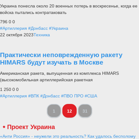
Украина понесла около 20 военных потерь в воскресенье, когда ее
войска пытались контратаковать
796
0
0
#Артиллерия
#Донбасс
#Украина
22 октября 2023
Техника
Практически неповрежденную ракету
HIMARS будут изучать в Москве
Американская ракета, выпущенная из комплекса HIMARS
(высокомобильная артиллерийская ракетная
1 250
0
0
#Артиллерия
#ВПК
#Донбасс
#ПВО ПРО
#США
1
12
31
Проект Украина
«Анти Россия» - неужели это реальность? Как удалось бесполому