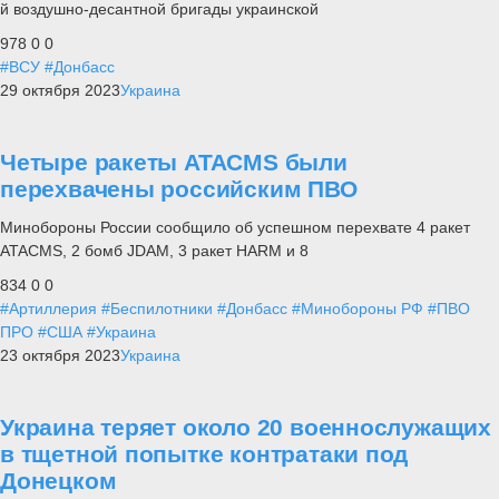
й воздушно-десантной бригады украинской
978
0
0
#ВСУ
#Донбасс
29 октября 2023
Украина
Четыре ракеты ATACMS были
перехвачены российским ПВО
Минобороны России сообщило об успешном перехвате 4 ракет
ATACMS, 2 бомб JDAM, 3 ракет HARM и 8
834
0
0
#Артиллерия
#Беспилотники
#Донбасс
#Минобороны РФ
#ПВО
ПРО
#США
#Украина
23 октября 2023
Украина
Украина теряет около 20 военнослужащих
в тщетной попытке контратаки под
Донецком