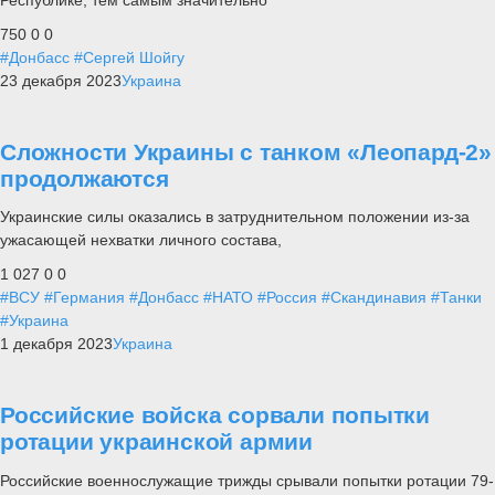
750
0
0
#Донбасс
#Сергей Шойгу
23 декабря 2023
Украина
Сложности Украины с танком «Леопард-2»
продолжаются
Украинские силы оказались в затруднительном положении из-за
ужасающей нехватки личного состава,
1 027
0
0
#ВСУ
#Германия
#Донбасс
#НАТО
#Россия
#Скандинавия
#Танки
#Украина
1 декабря 2023
Украина
Российские войска сорвали попытки
ротации украинской армии
Российские военнослужащие трижды срывали попытки ротации 79-