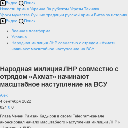
Видео
Поиск
Новости
Армия
Украина
За рубежом
Угрозы
Техника
Уроки мужества
Лучшие традиции русской армии
Битва за историю
Видео
Поиск
Военная платформа
Украина
Народная милиция ЛНР совместно с отрядом «Ахмат»
начинают масштабное наступление на ВСУ
Народная милиция ЛНР совместно с
отрядом «Ахмат» начинают
масштабное наступление на ВСУ
Alex
4 сентября 2022
824
0
0
Глава Чечни Рамзан Кадыров в своем Telegram-канале
анонсировал начало масштабного наступления милиции ЛНР и
«Ахмата» в ДНР.