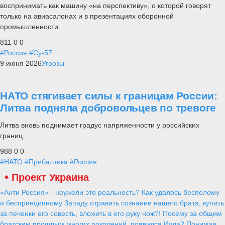
воспринимать как машину «на перспективу», о которой говорят
только на авиасалонах и в презентациях оборонной
промышленности.
811
0
0
#Россия
#Су-57
9 июня 2026
Угрозы
НАТО стягивает силы к границам России:
Литва подняла добровольцев по тревоге
Литва вновь поднимает градус напряженности у российских
границ.
988
0
0
#НАТО
#Прибалтика
#Россия
Проект Украина
«Анти Россия» - неужели это реальность? Как удалось бесполому
и беспринципному Западу отравить сознание нашего брата, купить
за печенки его совесть, вложить в его руку нож?! Посему за общим
братским прошлым многих поколений, появился Иуда? Понимая