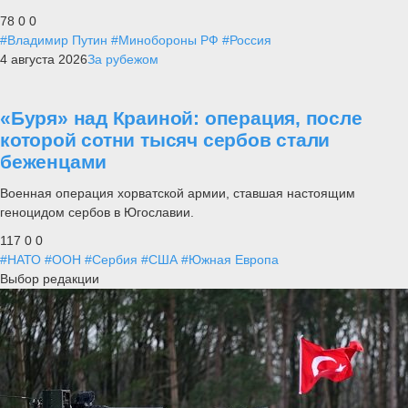
78
0
0
#Владимир Путин
#Минобороны РФ
#Россия
4 августа 2026
За рубежом
«Буря» над Краиной: операция, после
которой сотни тысяч сербов стали
беженцами
Военная операция хорватской армии, ставшая настоящим
геноцидом сербов в Югославии.
117
0
0
#НАТО
#ООН
#Сербия
#США
#Южная Европа
Выбор редакции