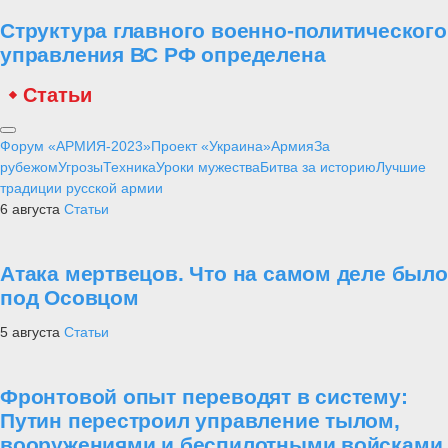
Структура главного военно-политического
управления ВС РФ определена
Статьи
Форум «АРМИЯ-2023»
Проект «Украина»
Армия
За
рубежом
Угрозы
Техника
Уроки мужества
Битва за историю
Лучшие
традиции русской армии
6 августа
Статьи
Атака мертвецов. Что на самом деле было
под Осовцом
5 августа
Статьи
Фронтовой опыт переводят в систему:
Путин перестроил управление тылом,
вооружениями и беспилотными войсками